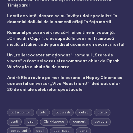
Timișoara!
Lecții de viață, despre ce au învățat doi specialiști în
domeniul doliului de la oamenii aflați în fața morții
Romanul pe care vei vrea să-l iei cu tine în vacanță:
„Crima din Capri”, o escapadă în cea mai frumoasă
insulă a Italiei, unde paradisul ascunde un secret mortal.
Un „rollercoaster emoționant”, romanul „Stare de
visare” a fost selectat și recomandat chiar de Oprah
Winfrey la clubul său de carte
André Rieu revine pe marile ecrane la Happy Cinema cu
concertul aniversar „Viva Maastricht!”, dedicat celor
20 de ani ale celebrelor spectacole
act si politon
arta
Bucuresti
cafea
canto
carti
ceai
Cluj-Napoca
concert
concurs
concursuri
copii
copii super
dans