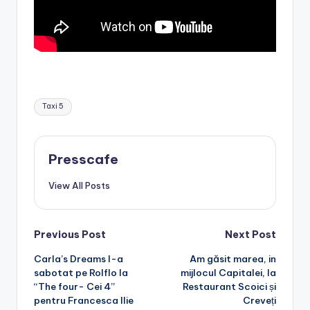
Tags:
Taxi 5
Presscafe
View All Posts
Post
Previous Post
Next Post
Carla’s Dreams l-a
Am găsit marea, in
navigation
sabotat pe Rolflo la
mijlocul Capitalei, la
“The four- Cei 4”
Restaurant Scoici și
pentru Francesca Ilie
Creveți