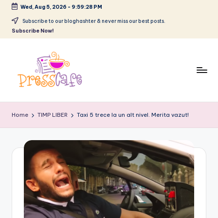
Wed, Aug 5, 2026
-
9:59:29 PM
Skip
Subscribe to our bloghashter & never miss our best posts.
Subscribe Now!
to
content
P
Cafeneau
r
experientelor
Home
TIMP LIBER
Taxi 5 trece la un alt nivel. Merita vazut!
urbane
e
s
s
c
a
f