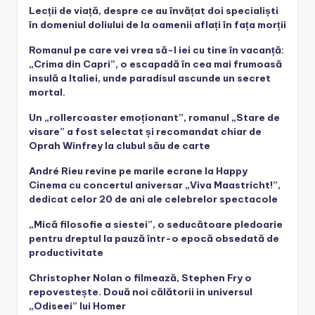
Lecții de viață, despre ce au învățat doi specialiști
în domeniul doliului de la oamenii aflați în fața morții
Romanul pe care vei vrea să-l iei cu tine în vacanță:
„Crima din Capri”, o escapadă în cea mai frumoasă
insulă a Italiei, unde paradisul ascunde un secret
mortal.
Un „rollercoaster emoționant”, romanul „Stare de
visare” a fost selectat și recomandat chiar de
Oprah Winfrey la clubul său de carte
André Rieu revine pe marile ecrane la Happy
Cinema cu concertul aniversar „Viva Maastricht!”,
dedicat celor 20 de ani ale celebrelor spectacole
„Mică filosofie a siestei”, o seducătoare pledoarie
pentru dreptul la pauză într-o epocă obsedată de
productivitate
Christopher Nolan o filmează, Stephen Fry o
repovestește. Două noi călătorii in universul
„Odiseei” lui Homer