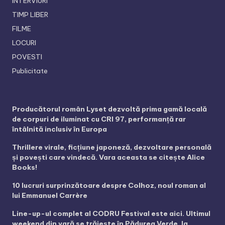
INTERVIURI
TIMP LIBER
FILME
LOCURI
POVESTI
Publicitate
Producătorul român Lyset dezvoltă prima gamă locală
de corpuri de iluminat cu CRI 97, performanță rar
întâlnită inclusiv în Europa
Thrillere virale, ficțiune japoneză, dezvoltare personală
și povești care vindecă. Vara aceasta se citește Alice
Books!
10 lucruri surprinzătoare despre Colhoz, noul roman al
lui Emmanuel Carrère
Line-up-ul complet al CODRU Festival este aici. Ultimul
weekend din vară se trăiește în Pădurea Verde, la