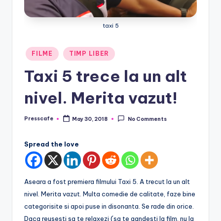
e
.
taxi 5
r
Posted
o
FILME
TIMP LIBER
in
Taxi 5 trece la un alt
nivel. Merita vazut!
Presscafe
May 30, 2018
No Comments
Posted
by
Spread the love
Aseara a fost premiera filmului Taxi 5. A trecut la un alt
nivel. Merita vazut. Multa comedie de calitate, faze bine
categorisite si apoi puse in disonanta. Se rade din orice.
Daca reusesti sa te relaxezi (sa te gandesti la film, nu la