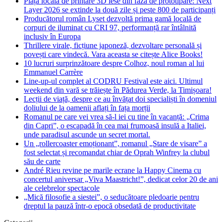
Piața locală de printare 3D iese din faza de prototipare: Next
Layer 2026 se extinde la două zile și peste 800 de participanți
Producătorul român Lyset dezvoltă prima gamă locală de
corpuri de iluminat cu CRI 97, performanță rar întâlnită
inclusiv în Europa
Thrillere virale, ficțiune japoneză, dezvoltare personală și
povești care vindecă. Vara aceasta se citește Alice Books!
10 lucruri surprinzătoare despre Colhoz, noul roman al lui
Emmanuel Carrère
Line-up-ul complet al CODRU Festival este aici. Ultimul
weekend din vară se trăiește în Pădurea Verde, la Timișoara!
Lecții de viață, despre ce au învățat doi specialiști în domeniul
doliului de la oamenii aflați în fața morții
Romanul pe care vei vrea să-l iei cu tine în vacanță: „Crima
din Capri”, o escapadă în cea mai frumoasă insulă a Italiei,
unde paradisul ascunde un secret mortal.
Un „rollercoaster emoționant”, romanul „Stare de visare” a
fost selectat și recomandat chiar de Oprah Winfrey la clubul
său de carte
André Rieu revine pe marile ecrane la Happy Cinema cu
concertul aniversar „Viva Maastricht!”, dedicat celor 20 de ani
ale celebrelor spectacole
„Mică filosofie a siestei”, o seducătoare pledoarie pentru
dreptul la pauză într-o epocă obsedată de productivitate