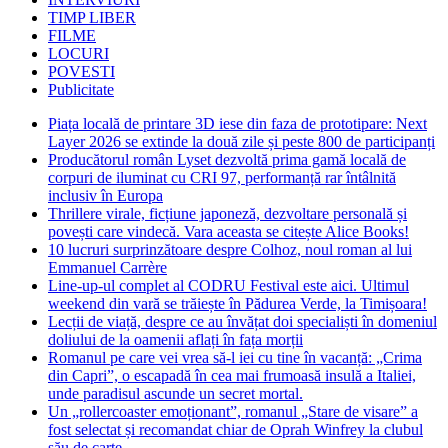
TIMP LIBER
FILME
LOCURI
POVESTI
Publicitate
Piața locală de printare 3D iese din faza de prototipare: Next
Layer 2026 se extinde la două zile și peste 800 de participanți
Producătorul român Lyset dezvoltă prima gamă locală de
corpuri de iluminat cu CRI 97, performanță rar întâlnită
inclusiv în Europa
Thrillere virale, ficțiune japoneză, dezvoltare personală și
povești care vindecă. Vara aceasta se citește Alice Books!
10 lucruri surprinzătoare despre Colhoz, noul roman al lui
Emmanuel Carrère
Line-up-ul complet al CODRU Festival este aici. Ultimul
weekend din vară se trăiește în Pădurea Verde, la Timișoara!
Lecții de viață, despre ce au învățat doi specialiști în domeniul
doliului de la oamenii aflați în fața morții
Romanul pe care vei vrea să-l iei cu tine în vacanță: „Crima
din Capri”, o escapadă în cea mai frumoasă insulă a Italiei,
unde paradisul ascunde un secret mortal.
Un „rollercoaster emoționant”, romanul „Stare de visare” a
fost selectat și recomandat chiar de Oprah Winfrey la clubul
său de carte