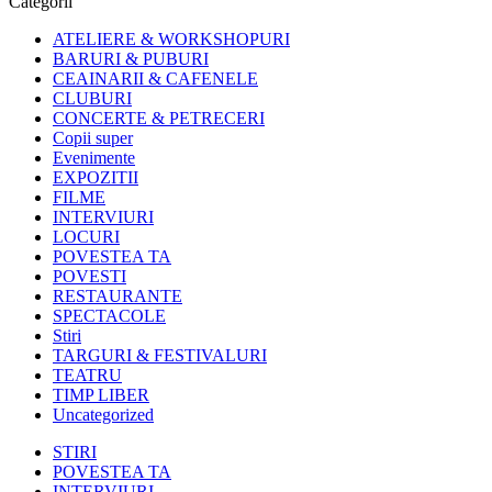
Categorii
ATELIERE & WORKSHOPURI
BARURI & PUBURI
CEAINARII & CAFENELE
CLUBURI
CONCERTE & PETRECERI
Copii super
Evenimente
EXPOZITII
FILME
INTERVIURI
LOCURI
POVESTEA TA
POVESTI
RESTAURANTE
SPECTACOLE
Stiri
TARGURI & FESTIVALURI
TEATRU
TIMP LIBER
Uncategorized
STIRI
POVESTEA TA
INTERVIURI