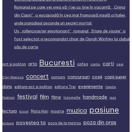
Romanul pe care vei vrea să-l iei cu tine în vacanță: „Crima
din Capri”, o escapadă în cea mai frumoasă insulă a Italiei,
unde paradisul ascunde un secret mortal.
Un „rollercoaster emoționant”, romanul „Stare de visare” a
fost selectat și recomandat chiar de Oprah Winfrey la clubul
său de carte
Bucuresti
carti
arta
act si politon
cafea
canto
ceai
concert
concursuri
copii
copii super
concurs
Cluj-Napoca
dans
evenimente
editura act si politon
editura Trei
familie
festival
film
handmade
filme
fashion
fotografie
jazz
pasiune
muzica
lectura
Mata Hari
moarte
locuri
povestea ta
poza din oras
poza de la metrou
pictura