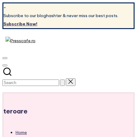
Skip
-
to
Subscribe to our bloghashter & never miss our best posts.
content
Subscribe Now!
Presscafe.ro
Cafeneau
experientelor
urbane
Subscribe
teroare
Home