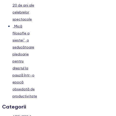
20 de ani ale
celebrelor
spectacole
„Mică
filosofie a
siestei”, o
seducătoare
pledoarie
pentru
dreptul la
pauză într-o
epocă
obsedată de
productivitate
Categorii