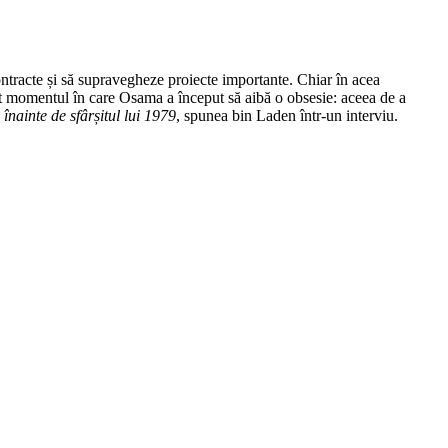
ntracte și să supravegheze proiecte importante. Chiar în acea
ost momentul în care Osama a început să aibă o obsesie: aceea de a
nainte de sfârșitul lui 1979
, spunea bin Laden într-un interviu.