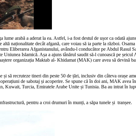
 lume arabă a aderat la ea. Astfel, i-a fost destul de ușor ca odată ajun
e altă naționalitate decât afgană, care voiau să ia parte la război. Osama
entru Eliberarea Afganistanului, avându-l conducător pe Abdul Rasul Sayya
jute Uniunea Islamică. Așa a ajuns tânărul saudit să-l cunoască pe șeic
at naștere organizația Maktab al- Khidamat (MAK) care avea să devină baz
 și să recruteze tineri din peste 50 de țări, inclusiv din câteva orașe ame
 operațiuni de sabotaj și acoperire. Se spune că în doi ani, MAK avea în 
an, Kuwait, Turcia, Emiratele Arabe Unite și Tunisia. Ba au intrat în l
rastructură, pentru a croi drumuri în munți, a săpa tunele și tranșee.