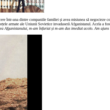
ere într-una dintre companiile familiei și avea misiunea să negocieze co
 Forțele armate ale Uniunii Sovietice invadaseră Afganistanul. Acela a f
a Afganistanului, m-am înfuriat și m-am dus imediat acolo. Am ajuns î