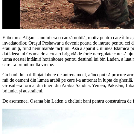
Eliberarea Afganistanului era o cauză nobilă, motiv pentru care întreaga
invadatorilor. Orașul Peshawar a devenit poarta de intrare pentru cei d
erau uniți, fiind nenumărate facțiuni. Așa a apărut Uniunea Islamică p
dat ideea lui Osama de a crea o brigadă de forțe neregulate care să a
urma acestei întâlniri hotărâtoare pentru destinul lui bin Laden, a lu
care l-a primit multă vreme.
Cu banii lui a înființat tabere de antrenament, a început să procure arme
mii de oameni din lumea arabă pe care i-a antrenat în lupta de gherilă,
Grosul era format din tineri din Arabia Saudită, Yemen, Pakistan, Lib
britanici și australieni.
De asemenea, Osama bin Laden a cheltuit bani pentru construirea de inf