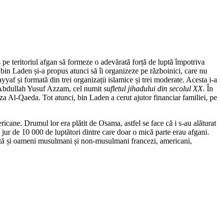
s pe teritoriul afgan să formeze o adevărată forță de luptă împotriva
 bin Laden și-a propus atunci să îi organizeze pe războinici, care nu
f și formată din trei organizații islamice și trei moderate. Acesta i-a
ul Abdullah Yusuf Azzam, cel numit
sufletul jihadului din secolul XX
. În
a Al-Qaeda. Tot atunci, bin Laden a cerut ajutor financiar familiei, pe
ricane. Drumul lor era plătit de Osama, astfel se face că i s-au alăturat
jur de 10 000 de luptători dintre care doar o mică parte erau afgani.
uptă și oameni musulmani și non-musulmani francezi, americani,