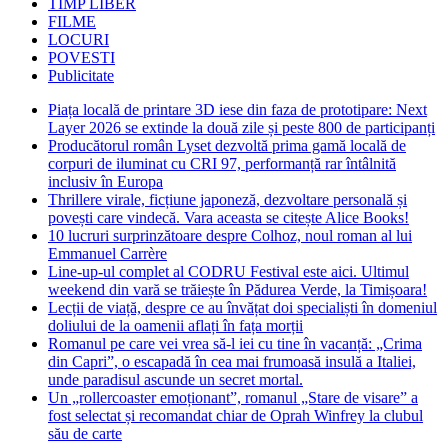
TIMP LIBER
FILME
LOCURI
POVESTI
Publicitate
Piața locală de printare 3D iese din faza de prototipare: Next
Layer 2026 se extinde la două zile și peste 800 de participanți
Producătorul român Lyset dezvoltă prima gamă locală de
corpuri de iluminat cu CRI 97, performanță rar întâlnită
inclusiv în Europa
Thrillere virale, ficțiune japoneză, dezvoltare personală și
povești care vindecă. Vara aceasta se citește Alice Books!
10 lucruri surprinzătoare despre Colhoz, noul roman al lui
Emmanuel Carrère
Line-up-ul complet al CODRU Festival este aici. Ultimul
weekend din vară se trăiește în Pădurea Verde, la Timișoara!
Lecții de viață, despre ce au învățat doi specialiști în domeniul
doliului de la oamenii aflați în fața morții
Romanul pe care vei vrea să-l iei cu tine în vacanță: „Crima
din Capri”, o escapadă în cea mai frumoasă insulă a Italiei,
unde paradisul ascunde un secret mortal.
Un „rollercoaster emoționant”, romanul „Stare de visare” a
fost selectat și recomandat chiar de Oprah Winfrey la clubul
său de carte