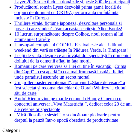
Layer 2026 se extinde la două zile și peste 800 de participanți
Producătorul român Lyset dezvoltă prima gamă locală de
corpuri de iluminat cu CRI 97, performanță rar întâlnită
inclusiv în Europa
Thrillere virale, ficțiune japoneză, dezvoltare personală și
povești care vindecă. Vara aceasta se citește Alice Books!
10 lucruri surprinzătoare despre Colhoz, noul roman al lui
Emmanuel Carrère
Line-up-ul complet al CODRU Festival este aici. Ultimul
weekend din vară se trăiește în Pădurea Verde, la Timișoara!
Lecții de viață, despre ce au învățat doi specialiști în domeniul
doliului de la oamenii aflați în fața morții
Romanul pe care vei vrea să-l iei cu tine în vacanță: „Crima
din Capri”, o escapadă în cea mai frumoasă insulă a Italiei,
unde paradisul ascunde un secret mortal.
Un „rollercoaster emoționant”, romanul „Stare de visare” a
fost selectat și recomandat chiar de Oprah Winfrey la clubul
său de carte
André Rieu revine pe marile ecrane la Happy Cinema cu
concertul aniversar „Viva Maastricht!”, dedicat celor 20 de ani
ale celebrelor spectacole
„Mică filosofie a siestei”, o seducătoare pledoarie pentru
dreptul la pauză într-o epocă obsedată de productivitate
Categorii