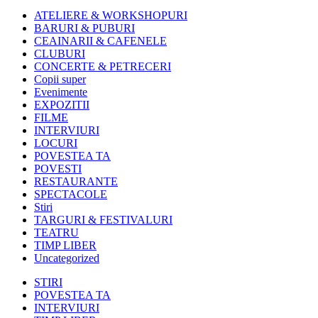
ATELIERE & WORKSHOPURI
BARURI & PUBURI
CEAINARII & CAFENELE
CLUBURI
CONCERTE & PETRECERI
Copii super
Evenimente
EXPOZITII
FILME
INTERVIURI
LOCURI
POVESTEA TA
POVESTI
RESTAURANTE
SPECTACOLE
Stiri
TARGURI & FESTIVALURI
TEATRU
TIMP LIBER
Uncategorized
STIRI
POVESTEA TA
INTERVIURI