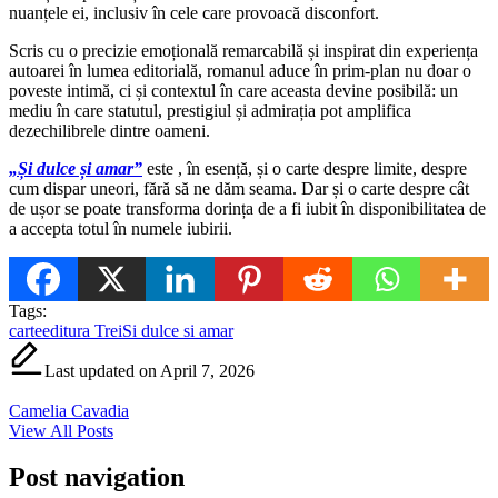
nuanțele ei, inclusiv în cele care provoacă disconfort.
Scris cu o precizie emoțională remarcabilă și inspirat din experiența
autoarei în lumea editorială, romanul aduce în prim-plan nu doar o
poveste intimă, ci și contextul în care aceasta devine posibilă: un
mediu în care statutul, prestigiul și admirația pot amplifica
dezechilibrele dintre oameni.
„Și dulce și amar”
este , în esență, și o carte despre limite, despre
cum dispar uneori, fără să ne dăm seama. Dar și o carte despre cât
de ușor se poate transforma dorința de a fi iubit în disponibilitatea de
a accepta totul în numele iubirii.
Tags:
carte
editura Trei
Si dulce si amar
Last updated on April 7, 2026
Camelia Cavadia
View All Posts
Post navigation