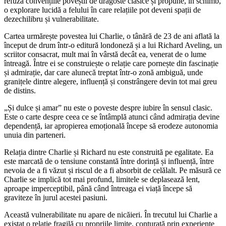
refuză convențiile poveștii de dragoste clasice și propune, în schimb,
o explorare lucidă a felului în care relațiile pot deveni spații de
dezechilibru și vulnerabilitate.
Cartea urmărește povestea lui Charlie, o tânără de 23 de ani aflată la
început de drum într-o editură londoneză și a lui Richard Aveling, un
scriitor consacrat, mult mai în vârstă decât ea, venerat de o lume
întreagă. Între ei se construiește o relație care pornește din fascinație
și admirație, dar care alunecă treptat într-o zonă ambiguă, unde
granițele dintre alegere, influență și constrângere devin tot mai greu
de distins.
„Și dulce și amar” nu este o poveste despre iubire în sensul clasic.
Este o carte despre ceea ce se întâmplă atunci când admirația devine
dependență, iar apropierea emoțională începe să erodeze autonomia
unuia din parteneri.
Relația dintre Charlie și Richard nu este construită pe egalitate. Ea
este marcată de o tensiune constantă între dorință și influență, între
nevoia de a fi văzut și riscul de a fi absorbit de celălalt. Pe măsură ce
Charlie se implică tot mai profund, limitele se deplasează lent,
aproape imperceptibil, până când întreaga ei viață începe să
graviteze în jurul acestei pasiuni.
Această vulnerabilitate nu apare de nicăieri. În trecutul lui Charlie a
existat o relație fragilă cu propriile limite, conturată prin experiențe