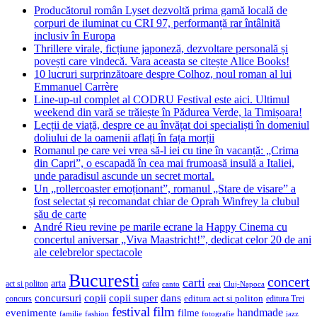
Producătorul român Lyset dezvoltă prima gamă locală de
corpuri de iluminat cu CRI 97, performanță rar întâlnită
inclusiv în Europa
Thrillere virale, ficțiune japoneză, dezvoltare personală și
povești care vindecă. Vara aceasta se citește Alice Books!
10 lucruri surprinzătoare despre Colhoz, noul roman al lui
Emmanuel Carrère
Line-up-ul complet al CODRU Festival este aici. Ultimul
weekend din vară se trăiește în Pădurea Verde, la Timișoara!
Lecții de viață, despre ce au învățat doi specialiști în domeniul
doliului de la oamenii aflați în fața morții
Romanul pe care vei vrea să-l iei cu tine în vacanță: „Crima
din Capri”, o escapadă în cea mai frumoasă insulă a Italiei,
unde paradisul ascunde un secret mortal.
Un „rollercoaster emoționant”, romanul „Stare de visare” a
fost selectat și recomandat chiar de Oprah Winfrey la clubul
său de carte
André Rieu revine pe marile ecrane la Happy Cinema cu
concertul aniversar „Viva Maastricht!”, dedicat celor 20 de ani
ale celebrelor spectacole
Bucuresti
concert
carti
arta
act si politon
cafea
canto
ceai
Cluj-Napoca
concursuri
copii
copii super
dans
concurs
editura act si politon
editura Trei
festival
film
evenimente
handmade
filme
familie
fashion
fotografie
jazz