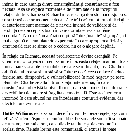
intime în care granița dintre consimțământ și constrângere a fost
neclară. Așa se explică momentele de intimitate de la începutul
relației dintre Charlie și Richard în care ea își dorește mai degrabă să
se sustragă acelor momente decât să le trăiască cu tot trupul. Relațiile
ei anterioare sunt marcate de o nevoie intensă de validare și de
tendința de a accepta situații în care dorința ei reală rămâne
secundară. Nu există neapărat o ruptură între „înainte” și „după”, ci
mai degrabă o acumulare de experiențe în care apropierea fizică și
emoțională care se simte ca o cedare, nu ca o alegere deplină.
În relația cu Richard, această predispoziție devine esențială. Pe
Charlie nu o forțează nimeni să intre în această relație, mai mult toată
lumea pare să-i arate pericolul spre care se îndreaptă, însă Charlie e
orbită de iubirea sa și nu stă să se întrebe dacă ceea ce face îi aduce
fericire sau, dimpotrivă, o vulnerabilizează în mod negativ pe toate
planurile. Charlie se află într-un spațiu intermediar, în care
consimțământul există la nivel formal, dar este modelat de admirație,
dezechilibru de putere și fragilitate emoțională. Este acel teritoriu
incomod în care abuzul nu are întotdeauna contururi evidente, dar
efectele lui devin reale.
Hattie Williams
evită să-și judece în vreun fel personajele, așa cum
refuză să ofere răspunsuri confortabile. Personajele sunt cât se poate
de umane, contradictorii, capabile de tandrețe și de cruzime în
același timp. Relația lor nu este romantizată, ci expusă în toate