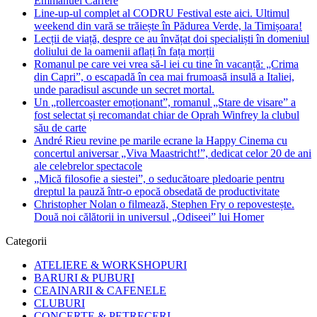
Emmanuel Carrère
Line-up-ul complet al CODRU Festival este aici. Ultimul
weekend din vară se trăiește în Pădurea Verde, la Timișoara!
Lecții de viață, despre ce au învățat doi specialiști în domeniul
doliului de la oamenii aflați în fața morții
Romanul pe care vei vrea să-l iei cu tine în vacanță: „Crima
din Capri”, o escapadă în cea mai frumoasă insulă a Italiei,
unde paradisul ascunde un secret mortal.
Un „rollercoaster emoționant”, romanul „Stare de visare” a
fost selectat și recomandat chiar de Oprah Winfrey la clubul
său de carte
André Rieu revine pe marile ecrane la Happy Cinema cu
concertul aniversar „Viva Maastricht!”, dedicat celor 20 de ani
ale celebrelor spectacole
„Mică filosofie a siestei”, o seducătoare pledoarie pentru
dreptul la pauză într-o epocă obsedată de productivitate
Christopher Nolan o filmează, Stephen Fry o repovestește.
Două noi călătorii in universul „Odiseei” lui Homer
Categorii
ATELIERE & WORKSHOPURI
BARURI & PUBURI
CEAINARII & CAFENELE
CLUBURI
CONCERTE & PETRECERI