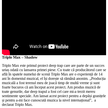
Triplo Max – Shadow
Triplo Max este primul proiect deep trap care are parte de un succes
uriaș odată cu lansarea primei piese. Cu toate că producătorul care se
află în spatele numelui de scenă Triplo Max are o experiență de 14
ani în domeniul muzical, el își dorește să rămână anonim. „Producția
muzicală a fost terenul meu de joacă timp de multă vreme și sunt
foarte bucuros că am început acest proiect. Am produs muzică de
toate genurile, dar deep trapul a fost cel care mi-a trezit mereu
sentimente speciale. Am lansat acest proiect pentru a depăși granițele
și pentru a-mi face cunoscută muzica la nivel internațional”, a
declarat Triplo Max.