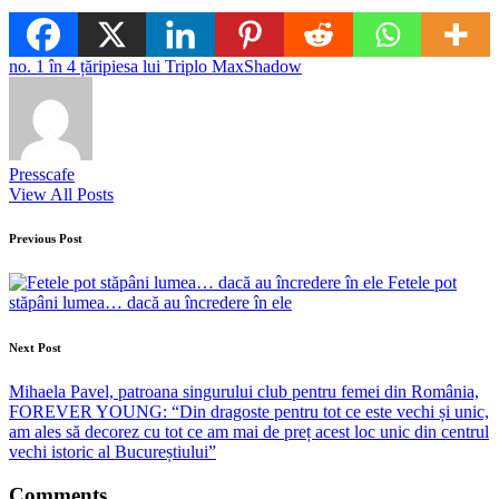
Tags:
no. 1 în 4 țări
piesa lui Triplo Max
Shadow
Presscafe
View All Posts
Post
Previous Post
navigation
Fetele pot
stăpâni lumea… dacă au încredere în ele
Next Post
Mihaela Pavel, patroana singurului club pentru femei din România,
FOREVER YOUNG: “Din dragoste pentru tot ce este vechi și unic,
am ales să decorez cu tot ce am mai de preț acest loc unic din centrul
vechi istoric al Bucureștiului”
Comments