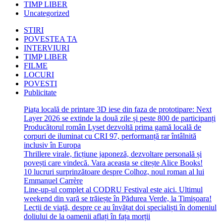
TIMP LIBER
Uncategorized
STIRI
POVESTEA TA
INTERVIURI
TIMP LIBER
FILME
LOCURI
POVESTI
Publicitate
Piața locală de printare 3D iese din faza de prototipare: Next
Layer 2026 se extinde la două zile și peste 800 de participanți
Producătorul român Lyset dezvoltă prima gamă locală de
corpuri de iluminat cu CRI 97, performanță rar întâlnită
inclusiv în Europa
Thrillere virale, ficțiune japoneză, dezvoltare personală și
povești care vindecă. Vara aceasta se citește Alice Books!
10 lucruri surprinzătoare despre Colhoz, noul roman al lui
Emmanuel Carrère
Line-up-ul complet al CODRU Festival este aici. Ultimul
weekend din vară se trăiește în Pădurea Verde, la Timișoara!
Lecții de viață, despre ce au învățat doi specialiști în domeniul
doliului de la oamenii aflați în fața morții