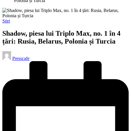
Polonia și Turcia
Posted
Stiri
in
Shadow, piesa lui Triplo Max, no. 1 în 4
țări: Rusia, Belarus, Polonia și Turcia
Posted
Presscafe
by