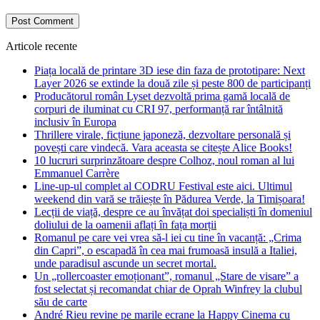
Articole recente
Piața locală de printare 3D iese din faza de prototipare: Next
Layer 2026 se extinde la două zile și peste 800 de participanți
Producătorul român Lyset dezvoltă prima gamă locală de
corpuri de iluminat cu CRI 97, performanță rar întâlnită
inclusiv în Europa
Thrillere virale, ficțiune japoneză, dezvoltare personală și
povești care vindecă. Vara aceasta se citește Alice Books!
10 lucruri surprinzătoare despre Colhoz, noul roman al lui
Emmanuel Carrère
Line-up-ul complet al CODRU Festival este aici. Ultimul
weekend din vară se trăiește în Pădurea Verde, la Timișoara!
Lecții de viață, despre ce au învățat doi specialiști în domeniul
doliului de la oamenii aflați în fața morții
Romanul pe care vei vrea să-l iei cu tine în vacanță: „Crima
din Capri”, o escapadă în cea mai frumoasă insulă a Italiei,
unde paradisul ascunde un secret mortal.
Un „rollercoaster emoționant”, romanul „Stare de visare” a
fost selectat și recomandat chiar de Oprah Winfrey la clubul
său de carte
André Rieu revine pe marile ecrane la Happy Cinema cu