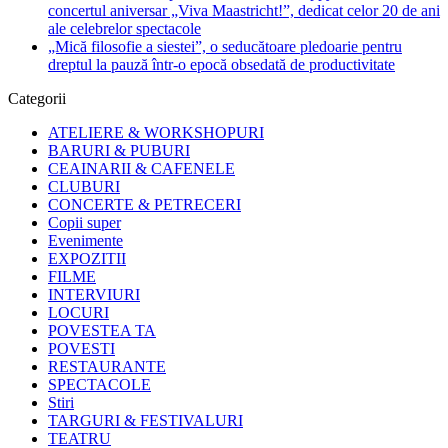
concertul aniversar „Viva Maastricht!”, dedicat celor 20 de ani
ale celebrelor spectacole
„Mică filosofie a siestei”, o seducătoare pledoarie pentru
dreptul la pauză într-o epocă obsedată de productivitate
Categorii
ATELIERE & WORKSHOPURI
BARURI & PUBURI
CEAINARII & CAFENELE
CLUBURI
CONCERTE & PETRECERI
Copii super
Evenimente
EXPOZITII
FILME
INTERVIURI
LOCURI
POVESTEA TA
POVESTI
RESTAURANTE
SPECTACOLE
Stiri
TARGURI & FESTIVALURI
TEATRU