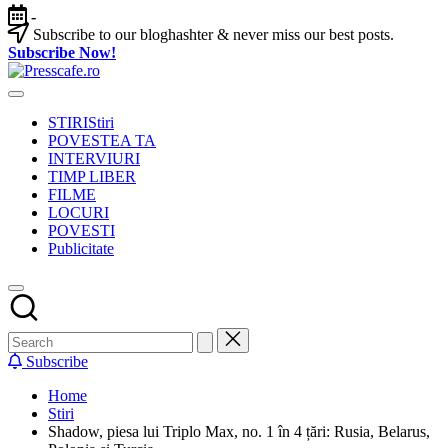
Skip
-
to
Subscribe to our bloghashter & never miss our best posts.
content
Subscribe Now!
Presscafe.ro
Cafeneau
experientelor
STIRI
Stiri
urbane
POVESTEA TA
INTERVIURI
TIMP LIBER
FILME
LOCURI
POVESTI
Publicitate
Subscribe
Home
Stiri
Shadow, piesa lui Triplo Max, no. 1 în 4 țări: Rusia, Belarus,