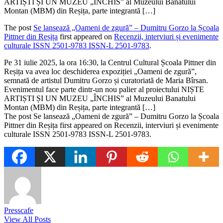
ARTIȘTI ȘI UN MUZEU „ÎNCHIS” al Muzeului Banatului
Montan (MBM) din Reșița, parte integrantă […]
The post
Se lansează „Oameni de zgură” – Dumitru Gorzo la Școala
Pittner din Reșița
first appeared on
Recenzii, interviuri și evenimente
culturale ISSN 2501-9783 ISSN-L 2501-9783
.
​Pe 31 iulie 2025, la ora 16:30, la Centrul Cultural Școala Pittner din
Reșița va avea loc deschiderea expoziției „Oameni de zgură”,
semnată de artistul Dumitru Gorzo și curatoriată de Maria Bîrsan.
Evenimentul face parte dintr-un nou palier al proiectului NIȘTE
ARTIȘTI ȘI UN MUZEU „ÎNCHIS” al Muzeului Banatului
Montan (MBM) din Reșița, parte integrantă […]
The post Se lansează „Oameni de zgură” – Dumitru Gorzo la Școala
Pittner din Reșița first appeared on Recenzii, interviuri și evenimente
culturale ISSN 2501-9783 ISSN-L 2501-9783.
Presscafe
View All Posts