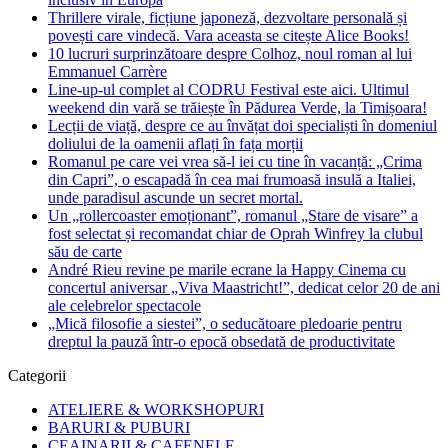
Thrillere virale, ficțiune japoneză, dezvoltare personală și
povești care vindecă. Vara aceasta se citește Alice Books!
10 lucruri surprinzătoare despre Colhoz, noul roman al lui
Emmanuel Carrère
Line-up-ul complet al CODRU Festival este aici. Ultimul
weekend din vară se trăiește în Pădurea Verde, la Timișoara!
Lecții de viață, despre ce au învățat doi specialiști în domeniul
doliului de la oamenii aflați în fața morții
Romanul pe care vei vrea să-l iei cu tine în vacanță: „Crima
din Capri”, o escapadă în cea mai frumoasă insulă a Italiei,
unde paradisul ascunde un secret mortal.
Un „rollercoaster emoționant”, romanul „Stare de visare” a
fost selectat și recomandat chiar de Oprah Winfrey la clubul
său de carte
André Rieu revine pe marile ecrane la Happy Cinema cu
concertul aniversar „Viva Maastricht!”, dedicat celor 20 de ani
ale celebrelor spectacole
„Mică filosofie a siestei”, o seducătoare pledoarie pentru
dreptul la pauză într-o epocă obsedată de productivitate
Categorii
ATELIERE & WORKSHOPURI
BARURI & PUBURI
CEAINARII & CAFENELE