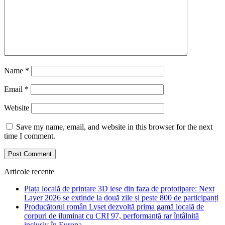
Name
*
Email
*
Website
Save my name, email, and website in this browser for the next
time I comment.
Articole recente
Piața locală de printare 3D iese din faza de prototipare: Next
Layer 2026 se extinde la două zile și peste 800 de participanți
Producătorul român Lyset dezvoltă prima gamă locală de
corpuri de iluminat cu CRI 97, performanță rar întâlnită
inclusiv în Europa