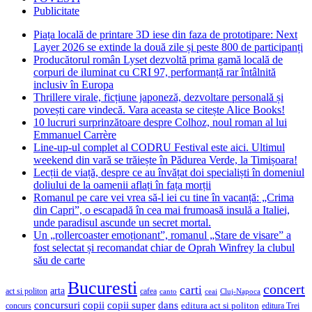
Publicitate
Piața locală de printare 3D iese din faza de prototipare: Next
Layer 2026 se extinde la două zile și peste 800 de participanți
Producătorul român Lyset dezvoltă prima gamă locală de
corpuri de iluminat cu CRI 97, performanță rar întâlnită
inclusiv în Europa
Thrillere virale, ficțiune japoneză, dezvoltare personală și
povești care vindecă. Vara aceasta se citește Alice Books!
10 lucruri surprinzătoare despre Colhoz, noul roman al lui
Emmanuel Carrère
Line-up-ul complet al CODRU Festival este aici. Ultimul
weekend din vară se trăiește în Pădurea Verde, la Timișoara!
Lecții de viață, despre ce au învățat doi specialiști în domeniul
doliului de la oamenii aflați în fața morții
Romanul pe care vei vrea să-l iei cu tine în vacanță: „Crima
din Capri”, o escapadă în cea mai frumoasă insulă a Italiei,
unde paradisul ascunde un secret mortal.
Un „rollercoaster emoționant”, romanul „Stare de visare” a
fost selectat și recomandat chiar de Oprah Winfrey la clubul
său de carte
Bucuresti
concert
carti
arta
act si politon
cafea
canto
ceai
Cluj-Napoca
concursuri
copii
copii super
dans
concurs
editura act si politon
editura Trei