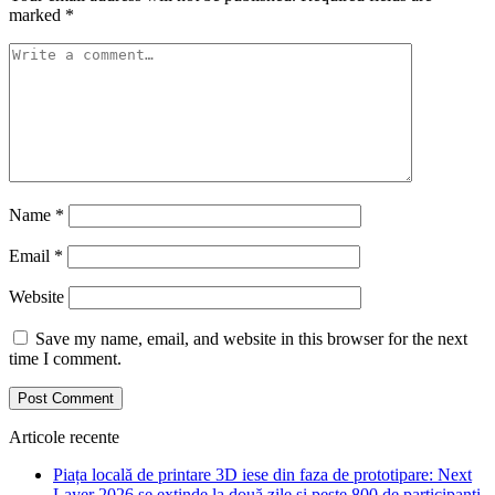
marked
*
Name
*
Email
*
Website
Save my name, email, and website in this browser for the next
time I comment.
Articole recente
Piața locală de printare 3D iese din faza de prototipare: Next
Layer 2026 se extinde la două zile și peste 800 de participanți