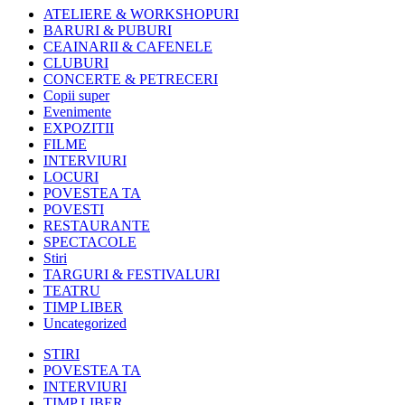
ATELIERE & WORKSHOPURI
BARURI & PUBURI
CEAINARII & CAFENELE
CLUBURI
CONCERTE & PETRECERI
Copii super
Evenimente
EXPOZITII
FILME
INTERVIURI
LOCURI
POVESTEA TA
POVESTI
RESTAURANTE
SPECTACOLE
Stiri
TARGURI & FESTIVALURI
TEATRU
TIMP LIBER
Uncategorized
STIRI
POVESTEA TA
INTERVIURI
TIMP LIBER