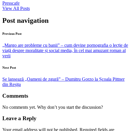
Presscafe
View All Posts
Post navigation
Previous Post
„Margo are probleme cu banii” – cum devine pornografia o lecție de
viață despre moralitate și social media, în cel mai amuzant roman al
verii
Next Post
Se lansează „Oameni de zgură” – Dumitru Gorzo la Școala Pittner
din Reșița
Comments
No comments yet. Why don’t you start the discussion?
Leave a Reply
Your email address will not be published.
Required fields are