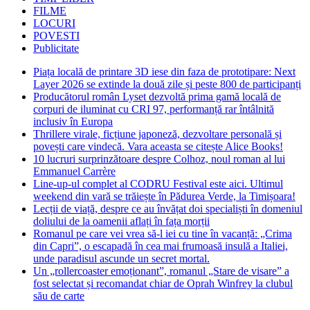
FILME
LOCURI
POVESTI
Publicitate
Piața locală de printare 3D iese din faza de prototipare: Next
Layer 2026 se extinde la două zile și peste 800 de participanți
Producătorul român Lyset dezvoltă prima gamă locală de
corpuri de iluminat cu CRI 97, performanță rar întâlnită
inclusiv în Europa
Thrillere virale, ficțiune japoneză, dezvoltare personală și
povești care vindecă. Vara aceasta se citește Alice Books!
10 lucruri surprinzătoare despre Colhoz, noul roman al lui
Emmanuel Carrère
Line-up-ul complet al CODRU Festival este aici. Ultimul
weekend din vară se trăiește în Pădurea Verde, la Timișoara!
Lecții de viață, despre ce au învățat doi specialiști în domeniul
doliului de la oamenii aflați în fața morții
Romanul pe care vei vrea să-l iei cu tine în vacanță: „Crima
din Capri”, o escapadă în cea mai frumoasă insulă a Italiei,
unde paradisul ascunde un secret mortal.
Un „rollercoaster emoționant”, romanul „Stare de visare” a
fost selectat și recomandat chiar de Oprah Winfrey la clubul
său de carte