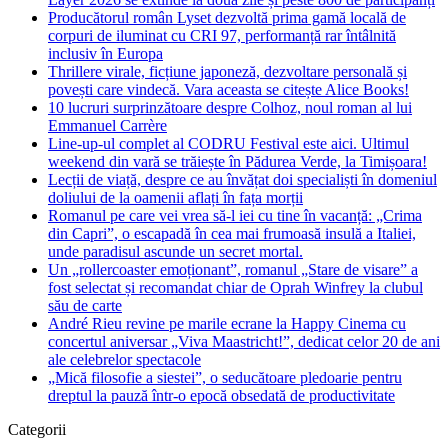
Producătorul român Lyset dezvoltă prima gamă locală de
corpuri de iluminat cu CRI 97, performanță rar întâlnită
inclusiv în Europa
Thrillere virale, ficțiune japoneză, dezvoltare personală și
povești care vindecă. Vara aceasta se citește Alice Books!
10 lucruri surprinzătoare despre Colhoz, noul roman al lui
Emmanuel Carrère
Line-up-ul complet al CODRU Festival este aici. Ultimul
weekend din vară se trăiește în Pădurea Verde, la Timișoara!
Lecții de viață, despre ce au învățat doi specialiști în domeniul
doliului de la oamenii aflați în fața morții
Romanul pe care vei vrea să-l iei cu tine în vacanță: „Crima
din Capri”, o escapadă în cea mai frumoasă insulă a Italiei,
unde paradisul ascunde un secret mortal.
Un „rollercoaster emoționant”, romanul „Stare de visare” a
fost selectat și recomandat chiar de Oprah Winfrey la clubul
său de carte
André Rieu revine pe marile ecrane la Happy Cinema cu
concertul aniversar „Viva Maastricht!”, dedicat celor 20 de ani
ale celebrelor spectacole
„Mică filosofie a siestei”, o seducătoare pledoarie pentru
dreptul la pauză într-o epocă obsedată de productivitate
Categorii