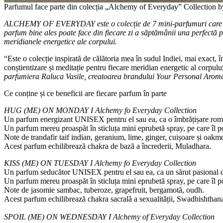
Parfumul face parte din colecția „Alchemy of Everyday” Collection 
ALCHEMY OF EVERYDAY este o colecție de 7 mini-parfumuri care îți adu
parfum bine ales poate face din fiecare zi a săptămânii una perfectă 
meridianele energetice ale corpului.
“Este o colecție inspirată de călătoria mea în sudul Indiei, mai exact, î
conștientizare și meditație pentru fiecare meridian energetic al corpului
parfumiera Raluca Vasile, creatoarea brandului Your Personal Aroma
Ce conține și ce beneficii are fiecare parfum în parte
HUG (ME) ON MONDAY I Alchemy fo Everyday Collection
Un parfum energizant UNISEX pentru el sau ea, ca o îmbrățișare romant
Un parfum mereu proaspăt în sticluța mini eprubetă spray, pe care îl po
Note de trandafir taif indian, geranium, lime, ginger, cuișoare și oakm
Acest parfum echilibrează chakra de bază a încrederii, Muladhara.
KISS (ME) ON TUESDAY I Alchemy fo Everyday Collection
Un parfum seducător UNISEX pentru el sau ea, ca un sărut pasional de 
Un parfum mereu proaspăt în sticluța mini eprubetă spray, pe care îl poț
Note de jasomie sambac, tuberoze, grapefruit, bergamotă, oudh.
Acest parfum echilibrează chakra sacrală a sexualității, Swadhishthan
SPOIL (ME) ON WEDNESDAY I Alchemy of Everyday Collection