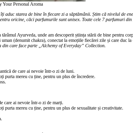
by Your Personal Aroma
c starea de bine în fiecare zi a săptămânii. Știm că nivelul de energie
pentru oricine, căci parfumurile sunt unisex. Toate cele 7 parfumuri di
n tărâmul Ayurveda, unde am descoperit știința stării de bine pentru corp, m
 uman (denumit chakra), conectat la emoțiile fiecărei zile și care duc la o
 din care face parte „Alchemy of Everyday” Collection.
ică de care ai nevoie într-o zi de luni.
ți purta mereu cu ține, pentru un plus de încredere.
oss.
care ai nevoie într-o zi de marți.
i purta mereu cu ține, pentru un plus de sexualitate și creativitate.
a.