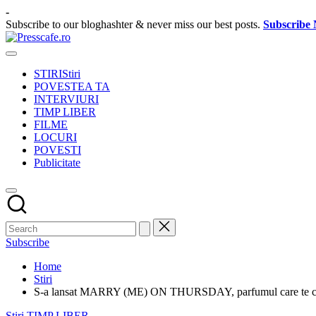
Skip
-
to
Subscribe to our bloghashter & never miss our best posts.
Subscribe
content
Presscafe.ro
Cafeneau
experientelor
STIRI
Stiri
urbane
POVESTEA TA
INTERVIURI
TIMP LIBER
FILME
LOCURI
POVESTI
Publicitate
Subscribe
Home
Stiri
S-a lansat MARRY (ME) ON THURSDAY, parfumul care te căsă
Posted
Stiri
TIMP LIBER