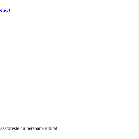
 Now!
torește cu persoana iubită!