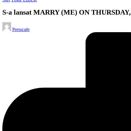
in
S-a lansat MARRY (ME) ON THURSDAY, par
Posted
Presscafe
by