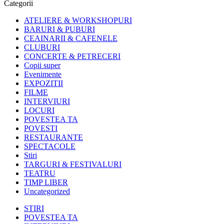
Categorii
ATELIERE & WORKSHOPURI
BARURI & PUBURI
CEAINARII & CAFENELE
CLUBURI
CONCERTE & PETRECERI
Copii super
Evenimente
EXPOZITII
FILME
INTERVIURI
LOCURI
POVESTEA TA
POVESTI
RESTAURANTE
SPECTACOLE
Stiri
TARGURI & FESTIVALURI
TEATRU
TIMP LIBER
Uncategorized
STIRI
POVESTEA TA