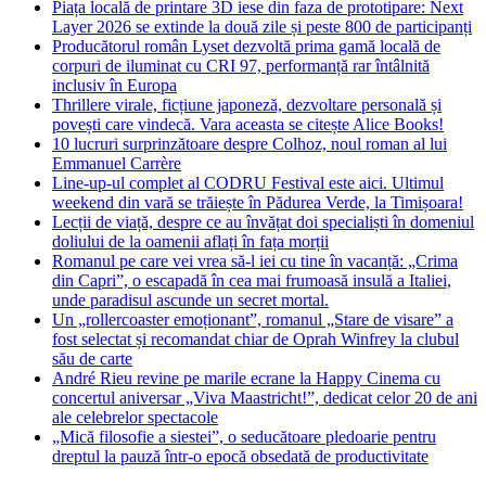
Piața locală de printare 3D iese din faza de prototipare: Next
Layer 2026 se extinde la două zile și peste 800 de participanți
Producătorul român Lyset dezvoltă prima gamă locală de
corpuri de iluminat cu CRI 97, performanță rar întâlnită
inclusiv în Europa
Thrillere virale, ficțiune japoneză, dezvoltare personală și
povești care vindecă. Vara aceasta se citește Alice Books!
10 lucruri surprinzătoare despre Colhoz, noul roman al lui
Emmanuel Carrère
Line-up-ul complet al CODRU Festival este aici. Ultimul
weekend din vară se trăiește în Pădurea Verde, la Timișoara!
Lecții de viață, despre ce au învățat doi specialiști în domeniul
doliului de la oamenii aflați în fața morții
Romanul pe care vei vrea să-l iei cu tine în vacanță: „Crima
din Capri”, o escapadă în cea mai frumoasă insulă a Italiei,
unde paradisul ascunde un secret mortal.
Un „rollercoaster emoționant”, romanul „Stare de visare” a
fost selectat și recomandat chiar de Oprah Winfrey la clubul
său de carte
André Rieu revine pe marile ecrane la Happy Cinema cu
concertul aniversar „Viva Maastricht!”, dedicat celor 20 de ani
ale celebrelor spectacole
„Mică filosofie a siestei”, o seducătoare pledoarie pentru
dreptul la pauză într-o epocă obsedată de productivitate