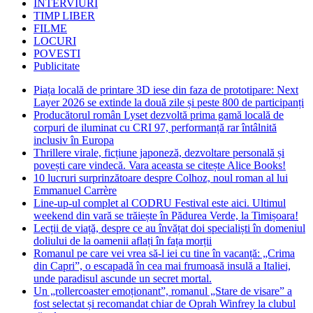
INTERVIURI
TIMP LIBER
FILME
LOCURI
POVESTI
Publicitate
Piața locală de printare 3D iese din faza de prototipare: Next
Layer 2026 se extinde la două zile și peste 800 de participanți
Producătorul român Lyset dezvoltă prima gamă locală de
corpuri de iluminat cu CRI 97, performanță rar întâlnită
inclusiv în Europa
Thrillere virale, ficțiune japoneză, dezvoltare personală și
povești care vindecă. Vara aceasta se citește Alice Books!
10 lucruri surprinzătoare despre Colhoz, noul roman al lui
Emmanuel Carrère
Line-up-ul complet al CODRU Festival este aici. Ultimul
weekend din vară se trăiește în Pădurea Verde, la Timișoara!
Lecții de viață, despre ce au învățat doi specialiști în domeniul
doliului de la oamenii aflați în fața morții
Romanul pe care vei vrea să-l iei cu tine în vacanță: „Crima
din Capri”, o escapadă în cea mai frumoasă insulă a Italiei,
unde paradisul ascunde un secret mortal.
Un „rollercoaster emoționant”, romanul „Stare de visare” a
fost selectat și recomandat chiar de Oprah Winfrey la clubul