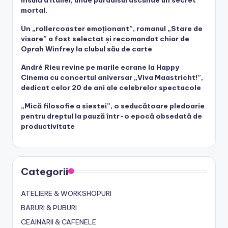
mortal.
Un „rollercoaster emoționant”, romanul „Stare de
visare” a fost selectat și recomandat chiar de
Oprah Winfrey la clubul său de carte
André Rieu revine pe marile ecrane la Happy
Cinema cu concertul aniversar „Viva Maastricht!”,
dedicat celor 20 de ani ale celebrelor spectacole
„Mică filosofie a siestei”, o seducătoare pledoarie
pentru dreptul la pauză într-o epocă obsedată de
productivitate
Categorii
ATELIERE & WORKSHOPURI
BARURI & PUBURI
CEAINARII & CAFENELE