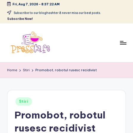
Fri, Aug 7, 2026
-
8:37:23 AM
Skip
Subscribe to our bloghashter & never miss our best posts.
Subscribe Now!
to
content
P
Cafeneau
r
experientelor
Home
Stiri
Promobot, robotul rusesc recidivist
urbane
e
s
s
Posted
Stiri
c
in
Promobot, robotul
a
rusesc recidivist
f