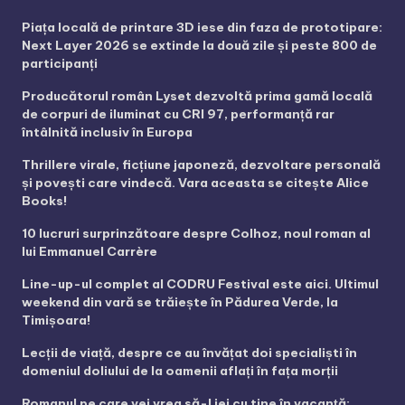
Piața locală de printare 3D iese din faza de prototipare:
Next Layer 2026 se extinde la două zile și peste 800 de
participanți
Producătorul român Lyset dezvoltă prima gamă locală
de corpuri de iluminat cu CRI 97, performanță rar
întâlnită inclusiv în Europa
Thrillere virale, ficțiune japoneză, dezvoltare personală
și povești care vindecă. Vara aceasta se citește Alice
Books!
10 lucruri surprinzătoare despre Colhoz, noul roman al
lui Emmanuel Carrère
Line-up-ul complet al CODRU Festival este aici. Ultimul
weekend din vară se trăiește în Pădurea Verde, la
Timișoara!
Lecții de viață, despre ce au învățat doi specialiști în
domeniul doliului de la oamenii aflați în fața morții
Romanul pe care vei vrea să-l iei cu tine în vacanță: