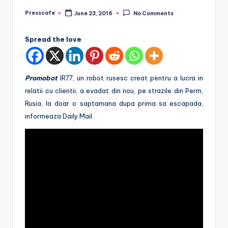
e
Presscafe
June 23, 2016
No Comments
Posted
.
by
r
Spread the love
o
Promobot
IR77, un robot rusesc creat pentru a lucra in
relatii cu clientii, a evadat din nou, pe strazile din Perm,
Rusia, la doar o saptamana dupa prima sa escapada,
informeaza Daily Mail.