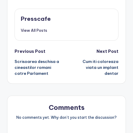
Presscafe
View All Posts
Post
Previous Post
Next Post
Scrisoarea deschisa a
Cum iti coloreaza
navigation
cineastilor romani
viata un implant
catre Parlament
dentar
Comments
No comments yet. Why don’t you start the discussion?