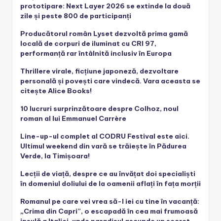
prototipare: Next Layer 2026 se extinde la două
zile și peste 800 de participanți
Producătorul român Lyset dezvoltă prima gamă
locală de corpuri de iluminat cu CRI 97,
performanță rar întâlnită inclusiv în Europa
Thrillere virale, ficțiune japoneză, dezvoltare
personală și povești care vindecă. Vara aceasta se
citește Alice Books!
10 lucruri surprinzătoare despre Colhoz, noul
roman al lui Emmanuel Carrère
Line-up-ul complet al CODRU Festival este aici.
Ultimul weekend din vară se trăiește în Pădurea
Verde, la Timișoara!
Lecții de viață, despre ce au învățat doi specialiști
în domeniul doliului de la oamenii aflați în fața morții
Romanul pe care vei vrea să-l iei cu tine în vacanță:
„Crima din Capri”, o escapadă în cea mai frumoasă
insulă a Italiei, unde paradisul ascunde un secret