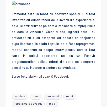
Promodot este un robot cu adevarat special. El a fost
inzestrat cu capacitatea de a invata din experiente si
de a-si aminti lumea pe care o intalneste si imprejurimile
pe care le viziteaza. Chiar si asa, inginerii care l-au
proiectat nu s-au asteptat ca acesta sa tanjeasca
dupa libertate. In ciuda faptului ca a fost reprogramat,
robotul continua sa scape, motiv pentru care a fost
luata in calcul scoaterea sa din uz. Potrivit
programatorilor, ceilalti roboti din serie se comporta
bine si nu au incercat niciodata sa evadeze.
Sursa foto:
dailymail.co.uk
&
Facebook
Tags:
evadare
perm
promobot
robot
robotul care a evadat
rusia