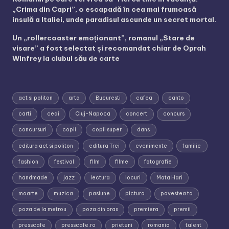
„Crima din Capri”, o escapadă în cea mai frumoasă
insulă a Italiei, unde paradisul ascunde un secret mortal.
Un „rollercoaster emoționant”, romanul „Stare de
visare” a fost selectat și recomandat chiar de Oprah
Winfrey la clubul său de carte
act si politon
arta
Bucuresti
cafea
canto
carti
ceai
Cluj-Napoca
concert
concurs
concursuri
copii
copii super
dans
editura act si politon
editura Trei
evenimente
familie
fashion
festival
film
filme
fotografie
handmade
jazz
lectura
locuri
Mata Hari
moarte
muzica
pasiune
pictura
povestea ta
poza de la metrou
poza din oras
premiera
premii
presscafe
presscafe.ro
prieteni
romania
talent