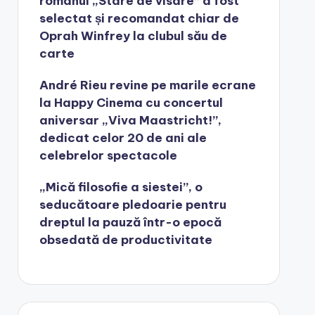
romanul „Stare de visare” a fost
selectat și recomandat chiar de
Oprah Winfrey la clubul său de
carte
André Rieu revine pe marile ecrane
la Happy Cinema cu concertul
aniversar „Viva Maastricht!”,
dedicat celor 20 de ani ale
celebrelor spectacole
„Mică filosofie a siestei”, o
seducătoare pledoarie pentru
dreptul la pauză într-o epocă
obsedată de productivitate