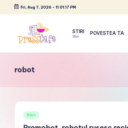
Fri, Aug 7, 2026
-
11:01:18 PM
Skip
to
STIRI
POVESTEA TA
content
Stiri
P
Cafeneau
r
experientelor
robot
urbane
e
s
s
c
Posted
Stiri
a
in
Promobot, robotul rusesc recid