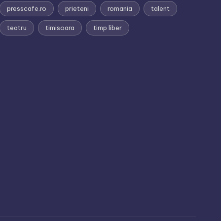
presscafe.ro
prieteni
romania
talent
teatru
timisoara
timp liber