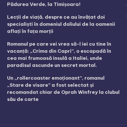
Pădurea Verde, la Timișoara!
Lecții de viață, despre ce au învățat doi
specialiști în domeniul doliului de la oamenii
aflați în fața morții
Romanul pe care vei vrea să-l iei cu tine în
vacanță: „Crima din Capri”, o escapadă în
cea mai frumoasă insulă a Italiei, unde
paradisul ascunde un secret mortal.
Un „rollercoaster emoționant”, romanul
„Stare de visare” a fost selectat și
recomandat chiar de Oprah Winfrey la clubul
său de carte