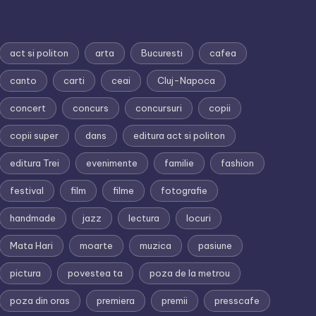
act si politon
arta
Bucuresti
cafea
canto
carti
ceai
Cluj-Napoca
concert
concurs
concursuri
copii
copii super
dans
editura act si politon
editura Trei
evenimente
familie
fashion
festival
film
filme
fotografie
handmade
jazz
lectura
locuri
Mata Hari
moarte
muzica
pasiune
pictura
povestea ta
poza de la metrou
poza din oras
premiera
premii
presscafe