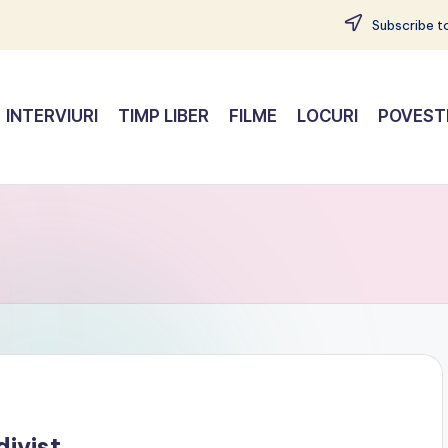
Subscribe to
INTERVIURI
TIMP LIBER
FILME
LOCURI
POVEST
ivist