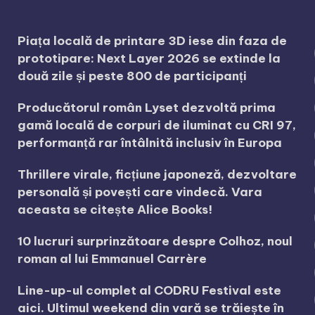
Piața locală de printare 3D iese din faza de
prototipare: Next Layer 2026 se extinde la
două zile și peste 800 de participanți
Producătorul român Lyset dezvoltă prima
gamă locală de corpuri de iluminat cu CRI 97,
performanță rar întâlnită inclusiv în Europa
Thrillere virale, ficțiune japoneză, dezvoltare
personală și povești care vindecă. Vara
aceasta se citește Alice Books!
10 lucruri surprinzătoare despre Colhoz, noul
roman al lui Emmanuel Carrère
Line-up-ul complet al CODRU Festival este
aici. Ultimul weekend din vară se trăiește în