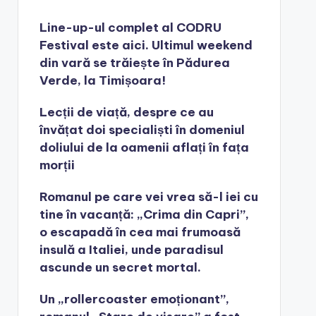
Line-up-ul complet al CODRU
Festival este aici. Ultimul weekend
din vară se trăiește în Pădurea
Verde, la Timișoara!
Lecții de viață, despre ce au
învățat doi specialiști în domeniul
doliului de la oamenii aflați în fața
morții
Romanul pe care vei vrea să-l iei cu
tine în vacanță: „Crima din Capri”,
o escapadă în cea mai frumoasă
insulă a Italiei, unde paradisul
ascunde un secret mortal.
Un „rollercoaster emoționant”,