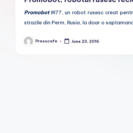
f
Promobot
IR77, un robot rusesc creat pentru 
e
strazile din Perm, Rusia, la doar o saptama
.
Presscafe
r
June 23, 2016
Posted
by
o