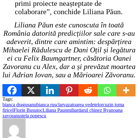
primi proiecte neașteptate de
colaborare”, conchide Liliana Păun.
Liliana Păun este c
u
noscuta în toată
România datorită predicțiilor sale care s-au
adeverit, dintre care amintim: despărțirea
Mihaelei Rădulescu de Dani Oțil și legătur
a
ei cu Felix Baumgartner, căsătoria Oanei
Zavoranu cu Alex, dar a și prevăzut moartea
lui Adrian Iovan, sau a Mărioarei Zăvoranu
.
Tags:
bianca dragusanu
bianca rus
clarvazatoarea vedetelor
cuzin toma
firicel
Florin Busuioc
Liliana Paun
miliardarul chinez Ryan
oana
zavoranu
stela popescu