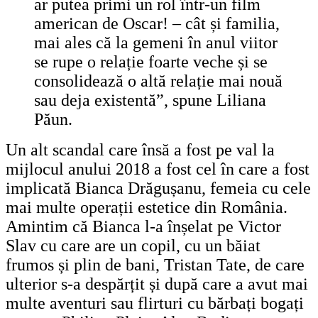
ar putea primi un rol într-un film
american de Oscar! – cât și familia,
mai ales că la gemeni în anul viitor
se rupe o relație foarte veche și se
consolidează o altă relație mai nouă
sau deja existentă”, spune Liliana
Păun.
Un alt scandal care însă a fost pe v
a
l la
mijlocul anului 2018 a fost cel în care a fost
implicată Bianca Dră
g
ușanu, femeia cu cele
mai multe operații estetice din România.
Amintim că Bianca l-a înșelat pe Victor
Slav cu care are un copil, cu un băiat
frumos și plin de bani, Trist
an Tate
, de care
ulterior s-a despărțit și după care a avut mai
multe aventuri sau flirturi cu bărbați bogați