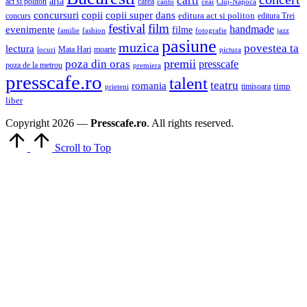
carti
arta
act si politon
cafea
canto
ceai
Cluj-Napoca
concursuri
copii
copii super
dans
concurs
editura act si politon
editura Trei
festival
film
evenimente
handmade
filme
familie
fashion
fotografie
jazz
pasiune
muzica
povestea ta
lectura
Mata Hari
moarte
locuri
pictura
premii
poza din oras
presscafe
poza de la metrou
premiera
presscafe.ro
talent
teatru
romania
timisoara
timp
prieteni
liber
Copyright 2026 —
Presscafe.ro
. All rights reserved.
Scroll to Top