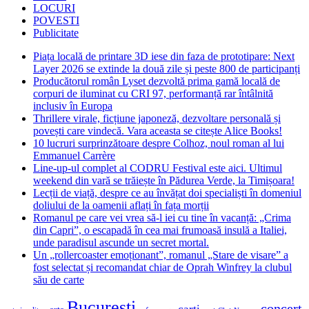
LOCURI
POVESTI
Publicitate
Piața locală de printare 3D iese din faza de prototipare: Next
Layer 2026 se extinde la două zile și peste 800 de participanți
Producătorul român Lyset dezvoltă prima gamă locală de
corpuri de iluminat cu CRI 97, performanță rar întâlnită
inclusiv în Europa
Thrillere virale, ficțiune japoneză, dezvoltare personală și
povești care vindecă. Vara aceasta se citește Alice Books!
10 lucruri surprinzătoare despre Colhoz, noul roman al lui
Emmanuel Carrère
Line-up-ul complet al CODRU Festival este aici. Ultimul
weekend din vară se trăiește în Pădurea Verde, la Timișoara!
Lecții de viață, despre ce au învățat doi specialiști în domeniul
doliului de la oamenii aflați în fața morții
Romanul pe care vei vrea să-l iei cu tine în vacanță: „Crima
din Capri”, o escapadă în cea mai frumoasă insulă a Italiei,
unde paradisul ascunde un secret mortal.
Un „rollercoaster emoționant”, romanul „Stare de visare” a
fost selectat și recomandat chiar de Oprah Winfrey la clubul
său de carte
Bucuresti
concert