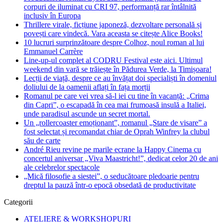
corpuri de iluminat cu CRI 97, performanță rar întâlnită
inclusiv în Europa
Thrillere virale, ficțiune japoneză, dezvoltare personală și
povești care vindecă. Vara aceasta se citește Alice Books!
10 lucruri surprinzătoare despre Colhoz, noul roman al lui
Emmanuel Carrère
Line-up-ul complet al CODRU Festival este aici. Ultimul
weekend din vară se trăiește în Pădurea Verde, la Timișoara!
Lecții de viață, despre ce au învățat doi specialiști în domeniul
doliului de la oamenii aflați în fața morții
Romanul pe care vei vrea să-l iei cu tine în vacanță: „Crima
din Capri”, o escapadă în cea mai frumoasă insulă a Italiei,
unde paradisul ascunde un secret mortal.
Un „rollercoaster emoționant”, romanul „Stare de visare” a
fost selectat și recomandat chiar de Oprah Winfrey la clubul
său de carte
André Rieu revine pe marile ecrane la Happy Cinema cu
concertul aniversar „Viva Maastricht!”, dedicat celor 20 de ani
ale celebrelor spectacole
„Mică filosofie a siestei”, o seducătoare pledoarie pentru
dreptul la pauză într-o epocă obsedată de productivitate
Categorii
ATELIERE & WORKSHOPURI