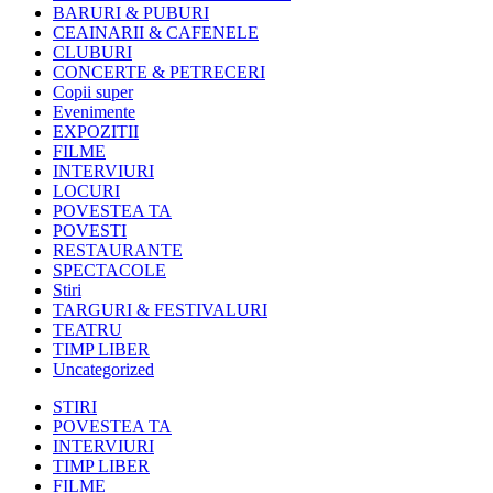
BARURI & PUBURI
CEAINARII & CAFENELE
CLUBURI
CONCERTE & PETRECERI
Copii super
Evenimente
EXPOZITII
FILME
INTERVIURI
LOCURI
POVESTEA TA
POVESTI
RESTAURANTE
SPECTACOLE
Stiri
TARGURI & FESTIVALURI
TEATRU
TIMP LIBER
Uncategorized
STIRI
POVESTEA TA
INTERVIURI
TIMP LIBER
FILME