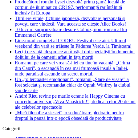
Producătorul român Lyset dezvoltă prima gamă locală de
corpuri de iluminat cu CRI 97, performanță rar întâlnită
inclusiv în Europa
Thrillere virale, ficțiune japoneză, dezvoltare personală și
povești care vindecă. Vara aceasta se citește Alice Books!
10 lucruri surprinzătoare despre Colhoz, noul roman al lui
Emmanuel Carrère
Line-up-ul complet al CODRU Festival este aici. Ultimul
weekend din vară se trăiește în Pădurea Verde, la Timișoara!
Lecții de viață, despre ce au învățat doi specialiști în domeniul
doliului de la oamenii aflați în fața morții
Romanul pe care vei vrea să-l iei cu tine în vacanță: „Crima
din Capri”, o escapadă în cea mai frumoasă insulă a Italiei,
unde paradisul ascunde un secret mortal.
Un „rollercoaster emoționant”, romanul „Stare de visare” a
fost selectat și recomandat chiar de Oprah Winfrey la clubul
său de carte
André Rieu revine pe marile ecrane la Happy Cinema cu
concertul aniversar „Viva Maastricht!”, dedicat celor 20 de ani
ale celebrelor spectacole
„Mică filosofie a siestei”, o seducătoare pledoarie pentru
dreptul la pauză într-o epocă obsedată de productivitate
Categorii