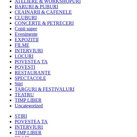
ATELIERE & WORKSHOPURI
BARURI & PUBURI
CEAINARII & CAFENELE
CLUBURI
CONCERTE & PETRECERI
Copii super
Evenimente
EXPOZITII
FILME
INTERVIURI
LOCURI
POVESTEA TA
POVESTI
RESTAURANTE
SPECTACOLE
Stiri
TARGURI & FESTIVALURI
TEATRU
TIMP LIBER
Uncategorized
STIRI
POVESTEA TA
INTERVIURI
TIMP LIBER