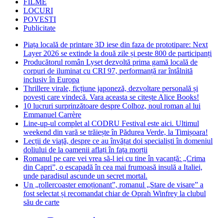
FILME
LOCURI
POVESTI
Publicitate
Piața locală de printare 3D iese din faza de prototipare: Next
Layer 2026 se extinde la două zile și peste 800 de participanți
Producătorul român Lyset dezvoltă prima gamă locală de
corpuri de iluminat cu CRI 97, performanță rar întâlnită
inclusiv în Europa
Thrillere virale, ficțiune japoneză, dezvoltare personală și
povești care vindecă. Vara aceasta se citește Alice Books!
10 lucruri surprinzătoare despre Colhoz, noul roman al lui
Emmanuel Carrère
Line-up-ul complet al CODRU Festival este aici. Ultimul
weekend din vară se trăiește în Pădurea Verde, la Timișoara!
Lecții de viață, despre ce au învățat doi specialiști în domeniul
doliului de la oamenii aflați în fața morții
Romanul pe care vei vrea să-l iei cu tine în vacanță: „Crima
din Capri”, o escapadă în cea mai frumoasă insulă a Italiei,
unde paradisul ascunde un secret mortal.
Un „rollercoaster emoționant”, romanul „Stare de visare” a
fost selectat și recomandat chiar de Oprah Winfrey la clubul
său de carte