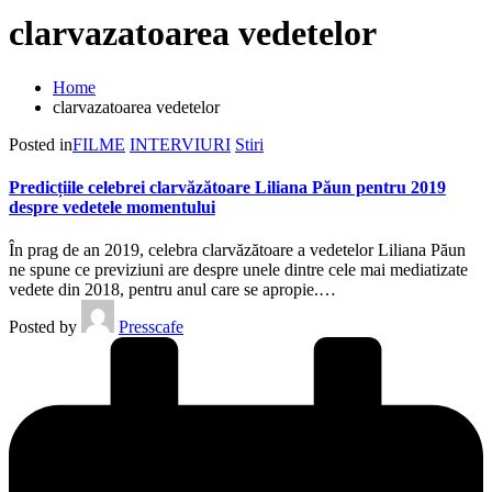
clarvazatoarea vedetelor
Home
clarvazatoarea vedetelor
Posted in
FILME
INTERVIURI
Stiri
Predicțiile celebrei clarvăzătoare Liliana Păun pentru 2019
despre vedetele momentului
În prag de an 2019, celebra clarvăzătoare a vedetelor Liliana Păun
ne spune ce previziuni are despre unele dintre cele mai mediatizate
vedete din 2018, pentru anul care se apropie.…
Posted by
Presscafe