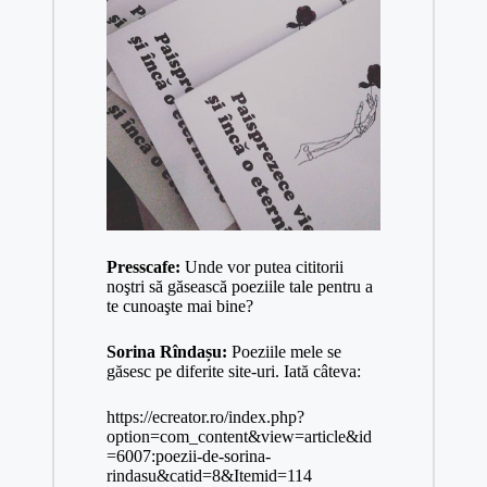
Presscafe:
Unde vor putea cititorii
noştri să găsească poeziile tale pentru a
te cunoaşte mai bine?
Sorina Rîndașu:
Poeziile mele se
găsesc pe diferite site-uri. Iată câteva:
https://ecreator.ro/index.php?
option=com_content&view=article&id
=6007:poezii-de-sorina-
rindasu&catid=8&Itemid=114