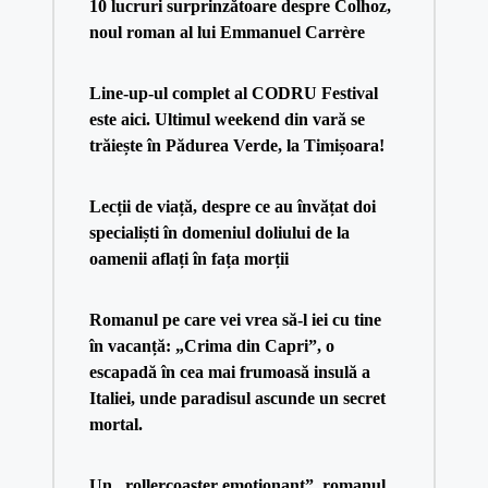
10 lucruri surprinzătoare despre Colhoz,
noul roman al lui Emmanuel Carrère
Line-up-ul complet al CODRU Festival
este aici. Ultimul weekend din vară se
trăiește în Pădurea Verde, la Timișoara!
Lecții de viață, despre ce au învățat doi
specialiști în domeniul doliului de la
oamenii aflați în fața morții
Romanul pe care vei vrea să-l iei cu tine
în vacanță: „Crima din Capri”, o
escapadă în cea mai frumoasă insulă a
Italiei, unde paradisul ascunde un secret
mortal.
Un „rollercoaster emoționant”, romanul