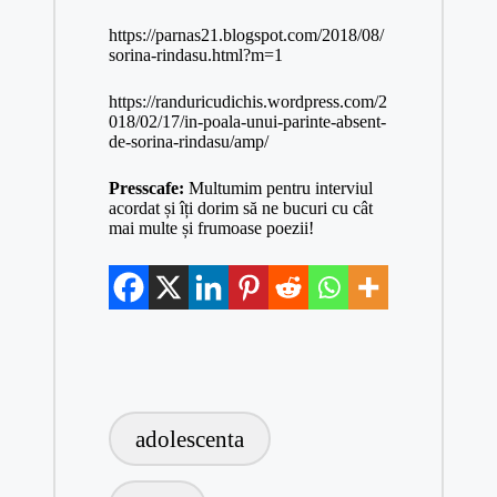
https://parnas21.blogspot.com/2018/08/
sorina-rindasu.html?m=1
https://randuricudichis.wordpress.com/2
018/02/17/in-poala-unui-parinte-absent-
de-sorina-rindasu/amp/
Presscafe:
Multumim pentru interviul
acordat și îți dorim să ne bucuri cu cât
mai multe și frumoase poezii!
Tags:
adolescenta