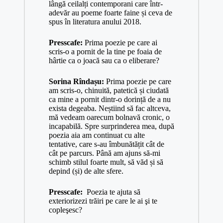
lângă ceilalți contemporani care într-
adevăr au poeme foarte faine și ceva de
spus în literatura anului 2018.
Presscafe:
Prima poezie pe care ai
scris-o a pornit de la tine pe foaia de
hârtie ca o joacă sau ca o eliberare?
Sorina Rîndașu:
Prima poezie pe care
am scris-o, chinuită, patetică și ciudată
ca mine a pornit dintr-o dorință de a nu
exista degeaba. Neștiind să fac altceva,
mă vedeam oarecum bolnavă cronic, o
incapabilă. Spre surprinderea mea, după
poezia aia am continuat cu alte
tentative, care s-au îmbunătățit cât de
cât pe parcurs. Până am ajuns să-mi
schimb stilul foarte mult, să văd și să
depind (și) de alte sfere.
Presscafe:
Poezia te ajuta să
exteriorizezi trăiri pe care le ai şi te
copleşesc?