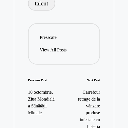
talent
Presscafe
View All Posts
Post
Previous Post
Next Post
navigation
10 octombrie,
Carrefour
Ziua Mondială
retrage de la
a Sănătății
vânzare
Mintale
produse
infestate cu
Listeria