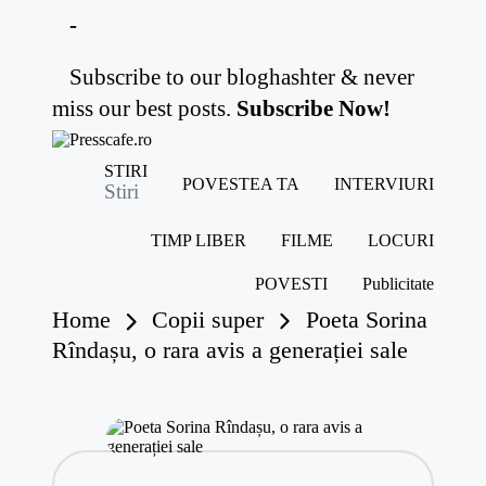
-
Subscribe to our bloghashter & never
Skip
to
miss our best posts.
Subscribe Now!
content
P
Cafeneau
STIRI
r
POVESTEA TA
INTERVIURI
experientelor
Stiri
e
urbane
s
TIMP LIBER
FILME
LOCURI
s
c
POVESTI
Publicitate
a
f
Home
Copii super
Poeta Sorina
e
Rîndașu, o rara avis a generației sale
.r
o