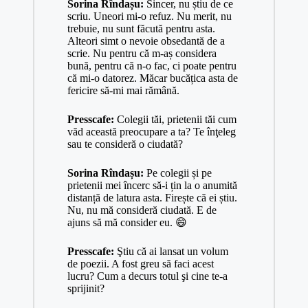
Sorina Rîndașu:
Sincer, nu știu de ce
scriu. Uneori mi-o refuz. Nu merit, nu
trebuie, nu sunt făcută pentru asta.
Alteori simt o nevoie obsedantă de a
scrie. Nu pentru că m-aș considera
bună, pentru că n-o fac, ci poate pentru
că mi-o datorez. Măcar bucățica asta de
fericire să-mi mai rămână.
Presscafe:
Colegii tăi, prietenii tăi cum
văd această preocupare a ta? Te înţeleg
sau te consideră o ciudată?
Sorina Rîndașu:
Pe colegii și pe
prietenii mei încerc să-i țin la o anumită
distanță de latura asta. Firește că ei știu.
Nu, nu mă consideră ciudată. E de
ajuns să mă consider eu. 😄
Presscafe:
Ştiu că ai lansat un volum
de poezii. A fost greu să faci acest
lucru? Cum a decurs totul şi cine te-a
sprijinit?