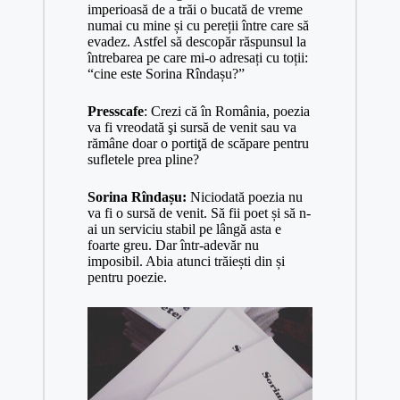
imperioasă de a trăi o bucată de vreme
numai cu mine și cu pereții între care să
evadez. Astfel să descopăr răspunsul la
întrebarea pe care mi-o adresați cu toții:
“cine este Sorina Rîndașu?”
Presscafe
: Crezi că în România, poezia
va fi vreodată şi sursă de venit sau va
rămâne doar o portiţă de scăpare pentru
sufletele prea pline?
Sorina Rîndașu:
Niciodată poezia nu
va fi o sursă de venit. Să fii poet și să n-
ai un serviciu stabil pe lângă asta e
foarte greu. Dar într-adevăr nu
imposibil. Abia atunci trăiești din și
pentru poezie.