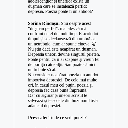
adolescenţilor şi tinerilor există un
duşman care se instalează perfid:
depresia. Poezia poate fi un antidot?
Sorina Rîndașu:
Știu despre acest
“dușman perfid”, mai ales că mă
confrunt cu el de mult timp. E acolo tot
timpul și se declanșează din umbră ca
un netrebnic, cum ar spune cineva. 🙂
Nu știu dacă este neapărat un dușman.
Depresia uneori devine singurul prieten.
Poate pentru că n-ai scăpare și vreun fel
de portiță către alții. Sau poate că nici
nu trebuie să ai.
Nu consider neapărat poezia un antidot
împotriva depresiei. De cele mai multe
ori, în cazul meu cel puțin, poezia și
depresia fac casă bună împreună.
Dar cu siguranță uneori scrisul te
salvează și te scoate din buzunarul ăsta
adânc al depresiei.
Presscafe:
Tu de ce scrii poezii?