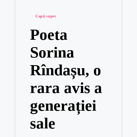
Posted
Copii super
in
Poeta
Sorina
Rîndașu, o
rara avis a
generației
sale