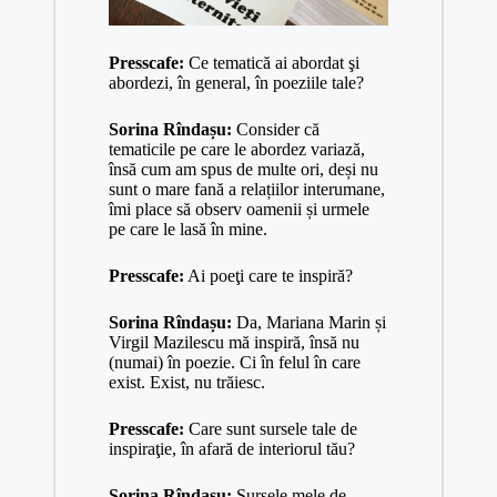
Presscafe:
Ce tematică ai abordat şi
abordezi, în general, în poeziile tale?
Sorina Rîndașu:
Consider că
tematicile pe care le abordez variază,
însă cum am spus de multe ori, deși nu
sunt o mare fană a relațiilor interumane,
îmi place să observ oamenii și urmele
pe care le lasă în mine.
Presscafe:
Ai poeţi care te inspiră?
Sorina Rîndașu:
Da, Mariana Marin și
Virgil Mazilescu mă inspiră, însă nu
(numai) în poezie. Ci în felul în care
exist. Exist, nu trăiesc.
Presscafe:
Care sunt sursele tale de
inspiraţie, în afară de interiorul tău?
Sorina Rîndașu:
Sursele mele de