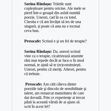
Sorina Rîndașu:
Trăirile sunt
copleșitoare pentru oricine. Ale mele se
pierd într-o groapă din asfalt numită
poezie. Uneori, cad în ea cu totul.
Chestia e că am învățat să ies de una
singură, și poate că asta nu e tocmai
ceva bun.
Presscafe:
Scrisul e şi un fel de terapie?
Sorina Rîndașu:
Da, uneori scrisul
vine ca o terapie, cicatrizează anumite
răni mai repede decât ar face-o în mod
normal, te ajută să te (re)construiești.
Uneori, pentru că meriți. Alteori, pentru
că trebuie.
Presscafe:
Am citit câteva dintre
poeziile tale şi dincolo de sensibilitate şi
talent, am remarcat maturitatea de care
dai dovadă. Prin ce experienţe ai trecut
până la această vârstă de ai ajuns să
scrii în acest fel?