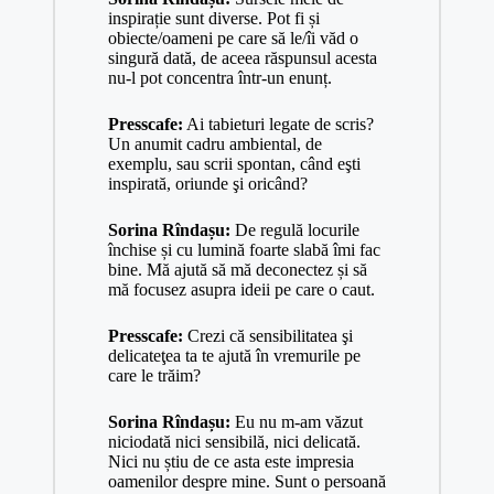
inspirație sunt diverse. Pot fi și
obiecte/oameni pe care să le/îi văd o
singură dată, de aceea răspunsul acesta
nu-l pot concentra într-un enunț.
Presscafe:
Ai tabieturi legate de scris?
Un anumit cadru ambiental, de
exemplu, sau scrii spontan, când eşti
inspirată, oriunde şi oricând?
Sorina Rîndașu:
De regulă locurile
închise și cu lumină foarte slabă îmi fac
bine. Mă ajută să mă deconectez și să
mă focusez asupra ideii pe care o caut.
Presscafe:
Crezi că sensibilitatea şi
delicateţea ta te ajută în vremurile pe
care le trăim?
Sorina Rîndașu:
Eu nu m-am văzut
niciodată nici sensibilă, nici delicată.
Nici nu știu de ce asta este impresia
oamenilor despre mine. Sunt o persoană