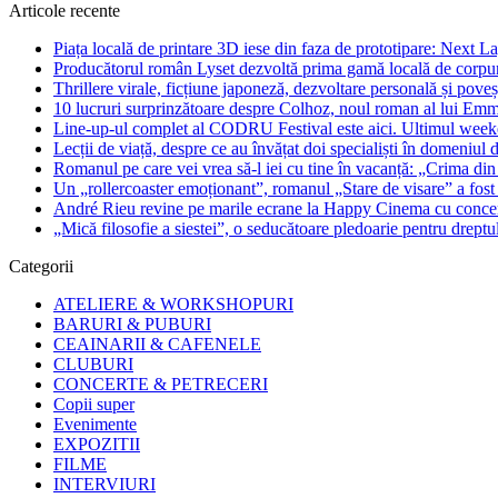
Articole recente
Piața locală de printare 3D iese din faza de prototipare: Next La
Producătorul român Lyset dezvoltă prima gamă locală de corpuri
Thrillere virale, ficțiune japoneză, dezvoltare personală și pove
10 lucruri surprinzătoare despre Colhoz, noul roman al lui Em
Line-up-ul complet al CODRU Festival este aici. Ultimul weeken
Lecții de viață, despre ce au învățat doi specialiști în domeniul d
Romanul pe care vei vrea să-l iei cu tine în vacanță: „Crima din
Un „rollercoaster emoționant”, romanul „Stare de visare” a fost
André Rieu revine pe marile ecrane la Happy Cinema cu concertu
„Mică filosofie a siestei”, o seducătoare pledoarie pentru dreptu
Categorii
ATELIERE & WORKSHOPURI
BARURI & PUBURI
CEAINARII & CAFENELE
CLUBURI
CONCERTE & PETRECERI
Copii super
Evenimente
EXPOZITII
FILME
INTERVIURI