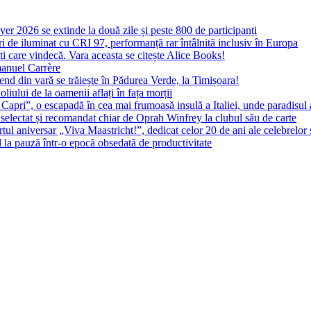
yer 2026 se extinde la două zile și peste 800 de participanți
 de iluminat cu CRI 97, performanță rar întâlnită inclusiv în Europa
ști care vindecă. Vara aceasta se citește Alice Books!
manuel Carrère
d din vară se trăiește în Pădurea Verde, la Timișoara!
oliului de la oamenii aflați în fața morții
 Capri”, o escapadă în cea mai frumoasă insulă a Italiei, unde paradisul
 selectat și recomandat chiar de Oprah Winfrey la clubul său de carte
l aniversar „Viva Maastricht!”, dedicat celor 20 de ani ale celebrelor 
l la pauză într-o epocă obsedată de productivitate