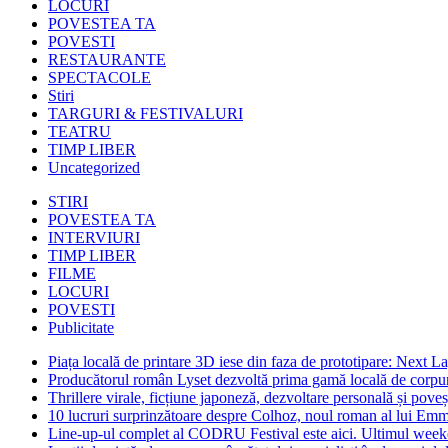
LOCURI
POVESTEA TA
POVESTI
RESTAURANTE
SPECTACOLE
Stiri
TARGURI & FESTIVALURI
TEATRU
TIMP LIBER
Uncategorized
STIRI
POVESTEA TA
INTERVIURI
TIMP LIBER
FILME
LOCURI
POVESTI
Publicitate
Piața locală de printare 3D iese din faza de prototipare: Next La
Producătorul român Lyset dezvoltă prima gamă locală de corpuri
Thrillere virale, ficțiune japoneză, dezvoltare personală și pove
10 lucruri surprinzătoare despre Colhoz, noul roman al lui Em
Line-up-ul complet al CODRU Festival este aici. Ultimul weeken