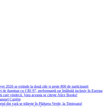
yer 2026 se extinde la două zile și peste 800 de participanți
 de iluminat cu CRI 97, performanță rar întâlnită inclusiv în Europa
ști care vindecă. Vara aceasta se citește Alice Books!
manuel Carrère
d din vară se trăiește în Pădurea Verde, la Timișoara!