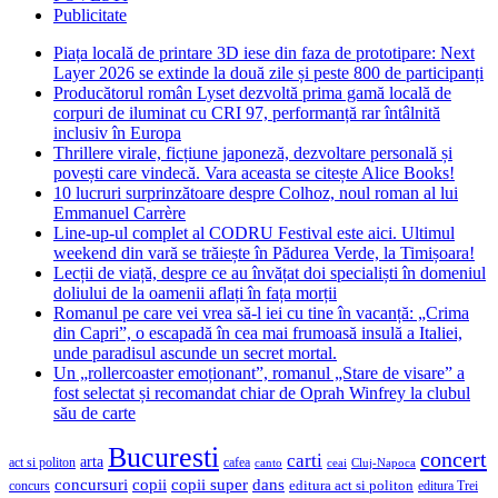
Publicitate
Piața locală de printare 3D iese din faza de prototipare: Next
Layer 2026 se extinde la două zile și peste 800 de participanți
Producătorul român Lyset dezvoltă prima gamă locală de
corpuri de iluminat cu CRI 97, performanță rar întâlnită
inclusiv în Europa
Thrillere virale, ficțiune japoneză, dezvoltare personală și
povești care vindecă. Vara aceasta se citește Alice Books!
10 lucruri surprinzătoare despre Colhoz, noul roman al lui
Emmanuel Carrère
Line-up-ul complet al CODRU Festival este aici. Ultimul
weekend din vară se trăiește în Pădurea Verde, la Timișoara!
Lecții de viață, despre ce au învățat doi specialiști în domeniul
doliului de la oamenii aflați în fața morții
Romanul pe care vei vrea să-l iei cu tine în vacanță: „Crima
din Capri”, o escapadă în cea mai frumoasă insulă a Italiei,
unde paradisul ascunde un secret mortal.
Un „rollercoaster emoționant”, romanul „Stare de visare” a
fost selectat și recomandat chiar de Oprah Winfrey la clubul
său de carte
Bucuresti
concert
carti
arta
act si politon
cafea
canto
ceai
Cluj-Napoca
concursuri
copii
copii super
dans
concurs
editura act si politon
editura Trei