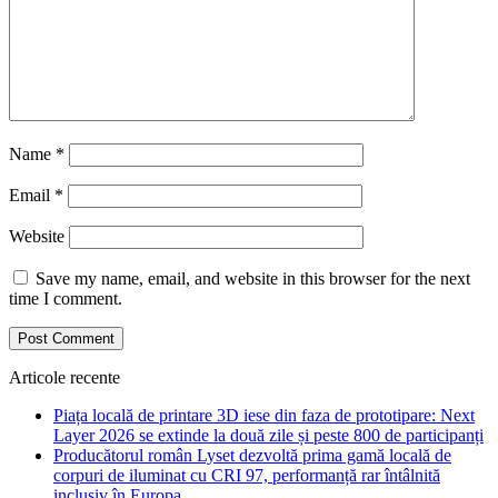
Name
*
Email
*
Website
Save my name, email, and website in this browser for the next
time I comment.
Articole recente
Piața locală de printare 3D iese din faza de prototipare: Next
Layer 2026 se extinde la două zile și peste 800 de participanți
Producătorul român Lyset dezvoltă prima gamă locală de
corpuri de iluminat cu CRI 97, performanță rar întâlnită
inclusiv în Europa