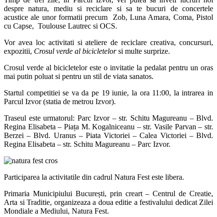
despre natura, mediu si reciclare si sa te bucuri de concertele
acustice ale unor formatii precum Zob, Luna Amara, Coma, Pistol
cu Capse, Toulouse Lautrec si OCS.
Vor avea loc activitati si ateliere de reciclare creativa, concursuri,
expozitii,
Crosul verde al bicicletelor
si multe surprize.
Crosul verde al bicicletelor este o invitatie la pedalat pentru un oras
mai putin poluat si pentru un stil de viata sanatos.
Startul competitiei se va da pe 19 iunie, la ora 11:00, la intrarea in
Parcul Izvor (statia de metrou Izvor).
Traseul este urmatorul: Parc Izvor – str. Schitu Magureanu – Blvd.
Regina Elisabeta – Piața M. Kogalniceanu – str. Vasile Parvan – str.
Berzei – Blvd. Uranus – Piata Victoriei – Calea Victoriei – Blvd.
Regina Elisabeta – str. Schitu Magureanu – Parc Izvor.
Participarea la activitatile din cadrul Natura Fest este libera.
Primaria Municipiului București, prin creart – Centrul de Creatie,
Arta si Traditie, organizeaza a doua editie a festivalului dedicat Zilei
Mondiale a Mediului, Natura Fest.