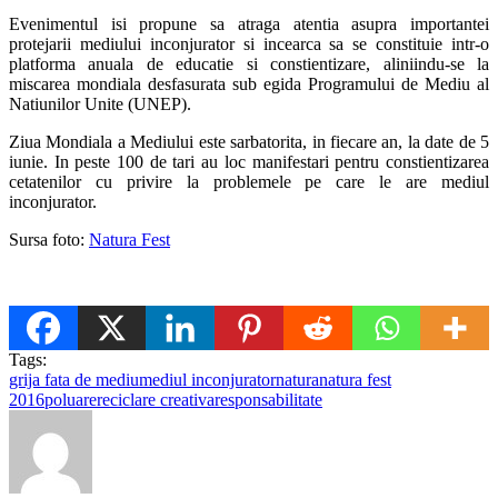
Evenimentul isi propune sa atraga atentia asupra importantei
protejarii mediului inconjurator si incearca sa se constituie intr-o
platforma anuala de educatie si constientizare, aliniindu-se la
miscarea mondiala desfasurata sub egida Programului de Mediu al
Natiunilor Unite (UNEP).
Ziua Mondiala a Mediului este sarbatorita, in fiecare an, la date de 5
iunie. In peste 100 de tari au loc manifestari pentru constientizarea
cetatenilor cu privire la problemele pe care le are mediul
inconjurator.
Sursa foto:
Natura Fest
Tags:
grija fata de mediu
mediul inconjurator
natura
natura fest
2016
poluare
reciclare creativa
responsabilitate