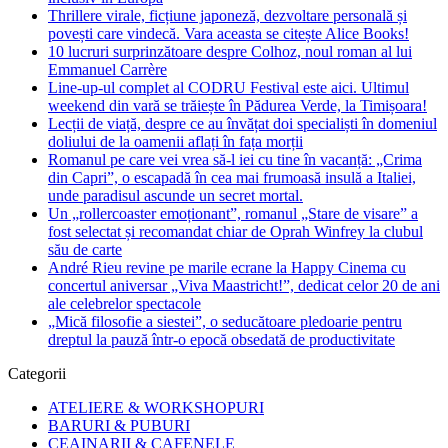
Thrillere virale, ficțiune japoneză, dezvoltare personală și
povești care vindecă. Vara aceasta se citește Alice Books!
10 lucruri surprinzătoare despre Colhoz, noul roman al lui
Emmanuel Carrère
Line-up-ul complet al CODRU Festival este aici. Ultimul
weekend din vară se trăiește în Pădurea Verde, la Timișoara!
Lecții de viață, despre ce au învățat doi specialiști în domeniul
doliului de la oamenii aflați în fața morții
Romanul pe care vei vrea să-l iei cu tine în vacanță: „Crima
din Capri”, o escapadă în cea mai frumoasă insulă a Italiei,
unde paradisul ascunde un secret mortal.
Un „rollercoaster emoționant”, romanul „Stare de visare” a
fost selectat și recomandat chiar de Oprah Winfrey la clubul
său de carte
André Rieu revine pe marile ecrane la Happy Cinema cu
concertul aniversar „Viva Maastricht!”, dedicat celor 20 de ani
ale celebrelor spectacole
„Mică filosofie a siestei”, o seducătoare pledoarie pentru
dreptul la pauză într-o epocă obsedată de productivitate
Categorii
ATELIERE & WORKSHOPURI
BARURI & PUBURI
CEAINARII & CAFENELE