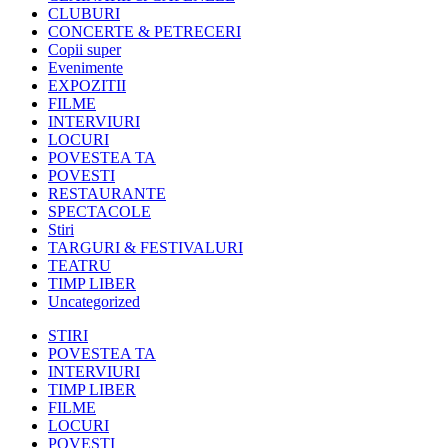
CLUBURI
CONCERTE & PETRECERI
Copii super
Evenimente
EXPOZITII
FILME
INTERVIURI
LOCURI
POVESTEA TA
POVESTI
RESTAURANTE
SPECTACOLE
Stiri
TARGURI & FESTIVALURI
TEATRU
TIMP LIBER
Uncategorized
STIRI
POVESTEA TA
INTERVIURI
TIMP LIBER
FILME
LOCURI
POVESTI