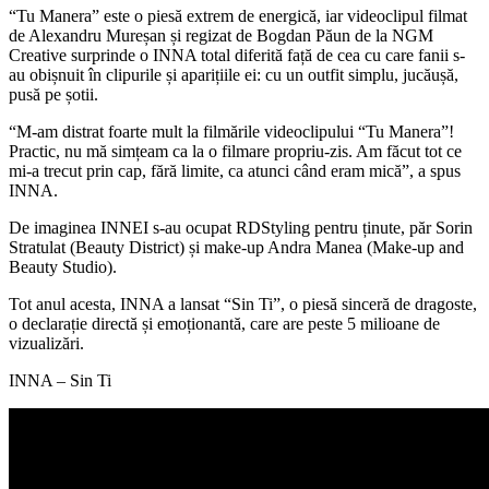
“Tu Manera” este o piesă extrem de energică, iar videoclipul filmat
de Alexandru Mureșan și regizat de Bogdan Păun de la NGM
Creative surprinde o INNA total diferită față de cea cu care fanii s-
au obișnuit în clipurile și aparițiile ei: cu un outfit simplu, jucăușă,
pusă pe șotii.
“M-am distrat foarte mult la filmările videoclipului “Tu Manera”!
Practic, nu mă simțeam ca la o filmare propriu-zis. Am făcut tot ce
mi-a trecut prin cap, fără limite, ca atunci când eram mică”, a spus
INNA.
De imaginea INNEI s-au ocupat RDStyling pentru ținute, păr Sorin
Stratulat (Beauty District) și make-up Andra Manea (Make-up and
Beauty Studio).
Tot anul acesta, INNA a lansat “Sin Ti”, o piesă sinceră de dragoste,
o declarație directă și emoționantă, care are peste 5 milioane de
vizualizări.
INNA – Sin Ti