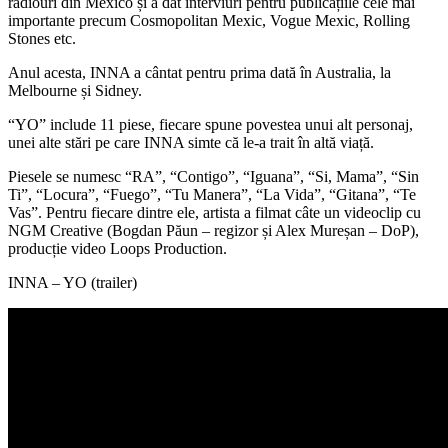
radiouri din Mexico și a dat interviuri pentru publicațiile cele mai
importante precum Cosmopolitan Mexic, Vogue Mexic, Rolling
Stones etc.
Anul acesta, INNA a cântat pentru prima dată în Australia, la
Melbourne și Sidney.
“YO” include 11 piese, fiecare spune povestea unui alt personaj,
unei alte stări pe care INNA simte că le-a trait în altă viață.
Piesele se numesc “RA”, “Contigo”, “Iguana”, “Si, Mama”, “Sin
Ti”, “Locura”, “Fuego”, “Tu Manera”, “La Vida”, “Gitana”, “Te
Vas”. Pentru fiecare dintre ele, artista a filmat câte un videoclip cu
NGM Creative (Bogdan Păun – regizor și Alex Mureșan – DoP),
producție video Loops Production.
INNA – YO (trailer)