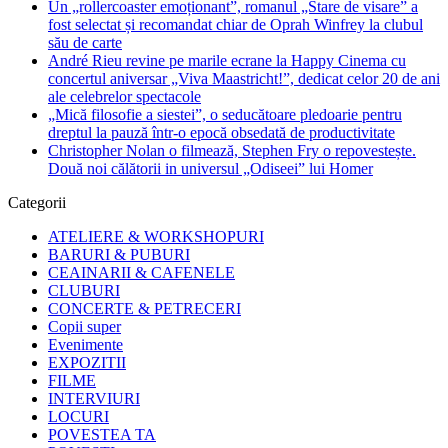
Un „rollercoaster emoționant”, romanul „Stare de visare” a
fost selectat și recomandat chiar de Oprah Winfrey la clubul
său de carte
André Rieu revine pe marile ecrane la Happy Cinema cu
concertul aniversar „Viva Maastricht!”, dedicat celor 20 de ani
ale celebrelor spectacole
„Mică filosofie a siestei”, o seducătoare pledoarie pentru
dreptul la pauză într-o epocă obsedată de productivitate
Christopher Nolan o filmează, Stephen Fry o repovestește.
Două noi călătorii in universul „Odiseei” lui Homer
Categorii
ATELIERE & WORKSHOPURI
BARURI & PUBURI
CEAINARII & CAFENELE
CLUBURI
CONCERTE & PETRECERI
Copii super
Evenimente
EXPOZITII
FILME
INTERVIURI
LOCURI
POVESTEA TA