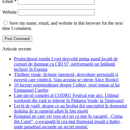
Email
*
Website
Save my name, email, and website in this browser for the next
time I comment.
Articole recente
Producătorul român Lyset dezvoltă prima gamă locală de
corpuri de iluminat cu CRI 97, performanță rar întâlnită
inclusiv în Europa
Thrillere virale, ficțiune japoneză, dezvoltare personală și
povești care vindecă. Vara aceasta se citește Alice Books!
10 lucruri surprinzătoare despre Colhoz, noul roman al lui
Emmanuel Carrère
Line-up-ul complet al CODRU Festival este aici. Ultimul
weekend din vară se trăiește în Pădurea Verde, la Timișoara!
Lecții de viață, despre ce au învățat doi specialiști în domeniul
doliului de la oamenii aflați în fața morții
Romanul pe care vei vrea să-l iei cu tine în vacanță: „Crima
din Capri”, o escapadă în cea mai frumoasă insulă a Italiei,
unde paradisul ascunde un secret mortal.