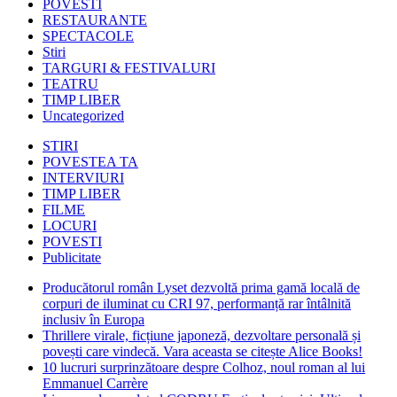
POVESTI
RESTAURANTE
SPECTACOLE
Stiri
TARGURI & FESTIVALURI
TEATRU
TIMP LIBER
Uncategorized
STIRI
POVESTEA TA
INTERVIURI
TIMP LIBER
FILME
LOCURI
POVESTI
Publicitate
Producătorul român Lyset dezvoltă prima gamă locală de
corpuri de iluminat cu CRI 97, performanță rar întâlnită
inclusiv în Europa
Thrillere virale, ficțiune japoneză, dezvoltare personală și
povești care vindecă. Vara aceasta se citește Alice Books!
10 lucruri surprinzătoare despre Colhoz, noul roman al lui
Emmanuel Carrère