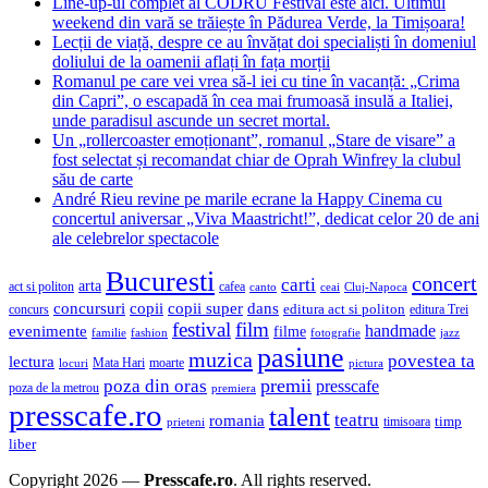
Line-up-ul complet al CODRU Festival este aici. Ultimul
weekend din vară se trăiește în Pădurea Verde, la Timișoara!
Lecții de viață, despre ce au învățat doi specialiști în domeniul
doliului de la oamenii aflați în fața morții
Romanul pe care vei vrea să-l iei cu tine în vacanță: „Crima
din Capri”, o escapadă în cea mai frumoasă insulă a Italiei,
unde paradisul ascunde un secret mortal.
Un „rollercoaster emoționant”, romanul „Stare de visare” a
fost selectat și recomandat chiar de Oprah Winfrey la clubul
său de carte
André Rieu revine pe marile ecrane la Happy Cinema cu
concertul aniversar „Viva Maastricht!”, dedicat celor 20 de ani
ale celebrelor spectacole
Bucuresti
concert
carti
arta
act si politon
cafea
canto
ceai
Cluj-Napoca
concursuri
copii
copii super
dans
concurs
editura act si politon
editura Trei
festival
film
evenimente
handmade
filme
familie
fashion
fotografie
jazz
pasiune
muzica
povestea ta
lectura
Mata Hari
moarte
locuri
pictura
premii
poza din oras
presscafe
poza de la metrou
premiera
presscafe.ro
talent
teatru
romania
timisoara
timp
prieteni
liber
Copyright 2026 —
Presscafe.ro
. All rights reserved.