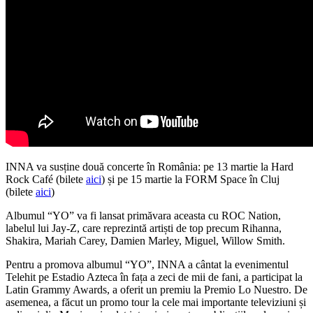
INNA va susține două concerte în România: pe 13 martie la Hard
Rock Café (bilete
aici
) și pe 15 martie la FORM Space în Cluj
(bilete
aici
)
Albumul “YO” va fi lansat primăvara aceasta cu ROC Nation,
labelul lui Jay-Z, care reprezintă artiști de top precum Rihanna,
Shakira, Mariah Carey, Damien Marley, Miguel, Willow Smith.
Pentru a promova albumul “YO”, INNA a cântat la evenimentul
Telehit pe Estadio Azteca în fața a zeci de mii de fani, a participat la
Latin Grammy Awards, a oferit un premiu la Premio Lo Nuestro. De
asemenea, a făcut un promo tour la cele mai importante televiziuni și