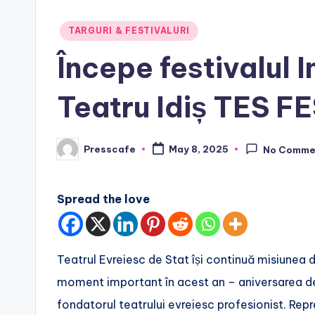
Posted
TARGURI & FESTIVALURI
in
Începe festivalul I
Teatru Idiș TES FE
Presscafe
May 8, 2025
No Comme
Posted
by
Spread the love
Teatrul Evreiesc de Stat își continuă misiunea d
moment important în acest an – aniversarea de
fondatorul teatrului evreiesc profesionist. Reprez