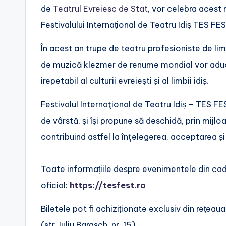
de
Teatrul Evreiesc de Stat
, vor celebra acest
Festivalului Internațional de Teatru Idiș TES FES
În acest an trupe de teatru profesioniste de limb
de muzică klezmer de renume mondial vor aduce în
irepetabil al culturii evreiești și al limbii idiș.
Festivalul Internaţional de Teatru Idiș – TES FE
de vârstă, și își propune să deschidă, prin mijl
contribuind astfel la înţelegerea, acceptarea și 
Toate informațiile despre evenimentele din cad
oficial:
https://tesfest.ro
Biletele pot fi achiziționate exclusiv din rețeau
(str. Iuliu Barasch, nr. 15).