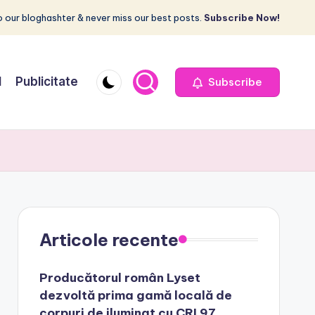
 our bloghashter & never miss our best posts.
Subscribe Now!
I
Publicitate
Subscribe
Articole recente
Producătorul român Lyset
dezvoltă prima gamă locală de
corpuri de iluminat cu CRI 97,