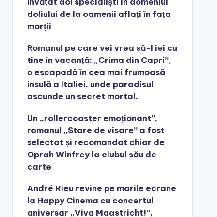
învățat doi specialiști în domeniul
doliului de la oamenii aflați în fața
morții
Romanul pe care vei vrea să-l iei cu
tine în vacanță: „Crima din Capri”,
o escapadă în cea mai frumoasă
insulă a Italiei, unde paradisul
ascunde un secret mortal.
Un „rollercoaster emoționant”,
romanul „Stare de visare” a fost
selectat și recomandat chiar de
Oprah Winfrey la clubul său de
carte
André Rieu revine pe marile ecrane
la Happy Cinema cu concertul
aniversar „Viva Maastricht!”,