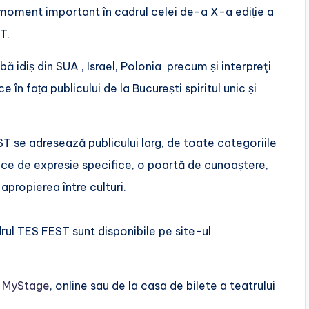
 moment important în cadrul celei de-a X-a ediție a
T.
ă idiș din SUA , Israel, Polonia precum și interpreţi
 fața publicului de la București spiritul unic și
ST se adresează publicului larg, de toate categoriile
oace de expresie specifice, o poartă de cunoaștere,
apropierea între culturi.
rul TES FEST sunt disponibile pe site-ul
a
MyStage
, online sau de la casa de bilete a teatrului