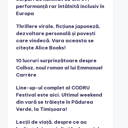
performanță rar întâlnită inclusiv în
Europa
Thrillere virale, ficțiune japoneză,
dezvoltare personală și povești
care vindecă. Vara aceasta se
citește Alice Books!
10 lucruri surprinzătoare despre
Colhoz, noul roman al lui Emmanuel
Carrère
Line-up-ul complet al CODRU
Festival este aici. Ultimul weekend
din vară se trăiește în Pădurea
Verde, la Timișoara!
Lecții de viață, despre ce au