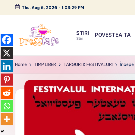
Thu, Aug 6, 2026
-
1:03:30 PM
Skip
to
STIRI
POVESTEA TA
content
Stiri
P
Cafeneau
r
experientelor
Home
TIMP LIBER
TARGURI & FESTIVALURI
Începe 
urbane
e
s
s
c
a