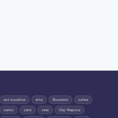
act si politon
arta
Bucuresti
cafea
canto
carti
ceai
Cluj-Napoca