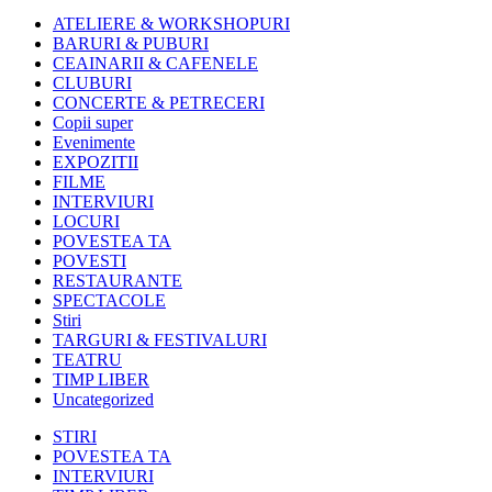
ATELIERE & WORKSHOPURI
BARURI & PUBURI
CEAINARII & CAFENELE
CLUBURI
CONCERTE & PETRECERI
Copii super
Evenimente
EXPOZITII
FILME
INTERVIURI
LOCURI
POVESTEA TA
POVESTI
RESTAURANTE
SPECTACOLE
Stiri
TARGURI & FESTIVALURI
TEATRU
TIMP LIBER
Uncategorized
STIRI
POVESTEA TA
INTERVIURI