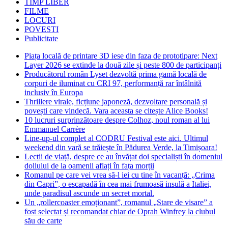
TIMP LIBER
FILME
LOCURI
POVESTI
Publicitate
Piața locală de printare 3D iese din faza de prototipare: Next
Layer 2026 se extinde la două zile și peste 800 de participanți
Producătorul român Lyset dezvoltă prima gamă locală de
corpuri de iluminat cu CRI 97, performanță rar întâlnită
inclusiv în Europa
Thrillere virale, ficțiune japoneză, dezvoltare personală și
povești care vindecă. Vara aceasta se citește Alice Books!
10 lucruri surprinzătoare despre Colhoz, noul roman al lui
Emmanuel Carrère
Line-up-ul complet al CODRU Festival este aici. Ultimul
weekend din vară se trăiește în Pădurea Verde, la Timișoara!
Lecții de viață, despre ce au învățat doi specialiști în domeniul
doliului de la oamenii aflați în fața morții
Romanul pe care vei vrea să-l iei cu tine în vacanță: „Crima
din Capri”, o escapadă în cea mai frumoasă insulă a Italiei,
unde paradisul ascunde un secret mortal.
Un „rollercoaster emoționant”, romanul „Stare de visare” a
fost selectat și recomandat chiar de Oprah Winfrey la clubul
său de carte