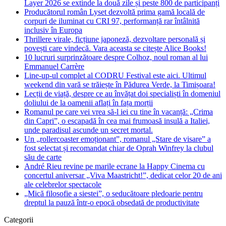
Layer 2026 se extinde la două zile și peste 800 de participanți
Producătorul român Lyset dezvoltă prima gamă locală de
corpuri de iluminat cu CRI 97, performanță rar întâlnită
inclusiv în Europa
Thrillere virale, ficțiune japoneză, dezvoltare personală și
povești care vindecă. Vara aceasta se citește Alice Books!
10 lucruri surprinzătoare despre Colhoz, noul roman al lui
Emmanuel Carrère
Line-up-ul complet al CODRU Festival este aici. Ultimul
weekend din vară se trăiește în Pădurea Verde, la Timișoara!
Lecții de viață, despre ce au învățat doi specialiști în domeniul
doliului de la oamenii aflați în fața morții
Romanul pe care vei vrea să-l iei cu tine în vacanță: „Crima
din Capri”, o escapadă în cea mai frumoasă insulă a Italiei,
unde paradisul ascunde un secret mortal.
Un „rollercoaster emoționant”, romanul „Stare de visare” a
fost selectat și recomandat chiar de Oprah Winfrey la clubul
său de carte
André Rieu revine pe marile ecrane la Happy Cinema cu
concertul aniversar „Viva Maastricht!”, dedicat celor 20 de ani
ale celebrelor spectacole
„Mică filosofie a siestei”, o seducătoare pledoarie pentru
dreptul la pauză într-o epocă obsedată de productivitate
Categorii