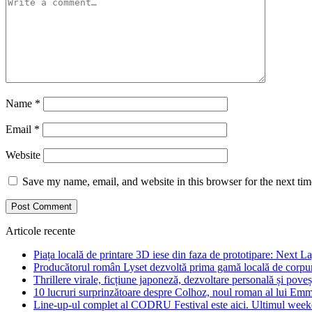
Name
*
Email
*
Website
Save my name, email, and website in this browser for the next ti
Articole recente
Piața locală de printare 3D iese din faza de prototipare: Next La
Producătorul român Lyset dezvoltă prima gamă locală de corpuri
Thrillere virale, ficțiune japoneză, dezvoltare personală și pove
10 lucruri surprinzătoare despre Colhoz, noul roman al lui Em
Line-up-ul complet al CODRU Festival este aici. Ultimul weeken