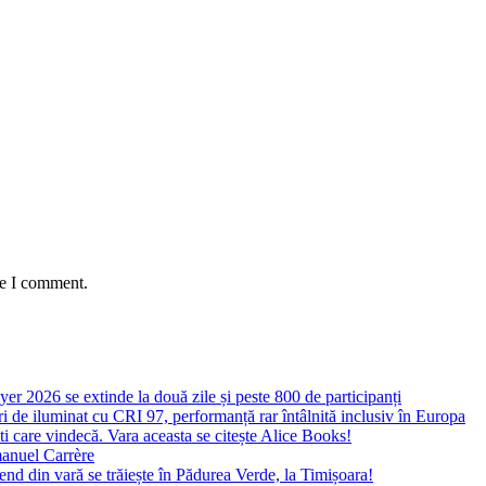
me I comment.
yer 2026 se extinde la două zile și peste 800 de participanți
 de iluminat cu CRI 97, performanță rar întâlnită inclusiv în Europa
ști care vindecă. Vara aceasta se citește Alice Books!
manuel Carrère
d din vară se trăiește în Pădurea Verde, la Timișoara!