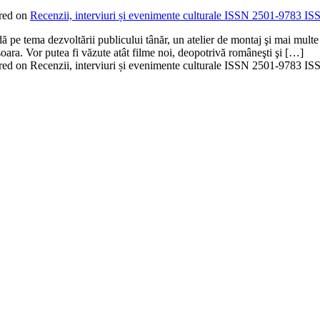
ared on
Recenzii, interviuri și evenimente culturale ISSN 2501-9783 
 pe tema dezvoltării publicului tânăr, un atelier de montaj şi mai multe î
oara. Vor putea fi văzute atât filme noi, deopotrivă româneşti şi […]
eared on Recenzii, interviuri și evenimente culturale ISSN 2501-9783 