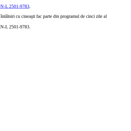
ISSN-L 2501-9783
.
ntâlniri cu cineaşti fac parte din programul de cinci zile al
ISSN-L 2501-9783.