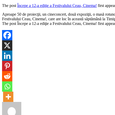
The post
Începe a 12-a ediţie a Festivalului Ceau, Cinema!
first appe
​Aproape 50 de proiecţii, un cineconcert, două expoziţii, o masă rotundă
Festivalului Ceau, Cinema!, care are loc în această săptămână la Timiş
The post Începe a 12-a ediţie a Festivalului Ceau, Cinema! first app