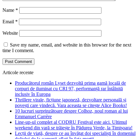
Name
*
Email
*
Website
Save my name, email, and website in this browser for the next
time I comment.
Articole recente
Producătorul român Lyset dezvoltă prima gamă locală de
corpuri de iluminat cu CRI 97, performanță rar întâlnită
inclusiv în Europa
Thrillere virale, ficțiune japoneză, dezvoltare personală și
povești care vindecă. Vara aceasta se citește Alice Books!
10 lucruri surprinzătoare despre Colhoz, noul roman al lui
Emmanuel Carrère
Line-up-ul complet al CODRU Festival este aici. Ultimul
weekend din vară se trăiește în Pădurea Verde, la Timișoara!
Lecții de viață, despre ce au învățat doi specialiști în domeniul
doliului de la oamenii aflați în fața morții