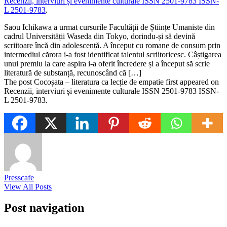
Recenzii, interviuri și evenimente culturale ISSN 2501-9783 ISSN-
L 2501-9783
.
​Saou Ichikawa a urmat cursurile Facultății de Științe Umaniste din
cadrul Universității Waseda din Tokyo, dorindu-și să devină
scriitoare încă din adolescență. A început cu romane de consum prin
intermediul cărora i-a fost identificat talentul scriitoricesc. Câștigarea
unui premiu la care aspira i-a oferit încredere și a început să scrie
literatură de substanță, recunoscând că […]
The post Cocoșata – literatura ca lecție de empatie first appeared on
Recenzii, interviuri și evenimente culturale ISSN 2501-9783 ISSN-
L 2501-9783.
Presscafe
View All Posts
Post navigation