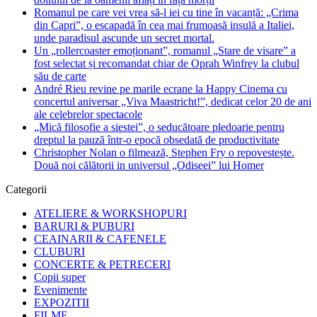
Romanul pe care vei vrea să-l iei cu tine în vacanță: „Crima
din Capri”, o escapadă în cea mai frumoasă insulă a Italiei,
unde paradisul ascunde un secret mortal.
Un „rollercoaster emoționant”, romanul „Stare de visare” a
fost selectat și recomandat chiar de Oprah Winfrey la clubul
său de carte
André Rieu revine pe marile ecrane la Happy Cinema cu
concertul aniversar „Viva Maastricht!”, dedicat celor 20 de ani
ale celebrelor spectacole
„Mică filosofie a siestei”, o seducătoare pledoarie pentru
dreptul la pauză într-o epocă obsedată de productivitate
Christopher Nolan o filmează, Stephen Fry o repovestește.
Două noi călătorii in universul „Odiseei” lui Homer
Categorii
ATELIERE & WORKSHOPURI
BARURI & PUBURI
CEAINARII & CAFENELE
CLUBURI
CONCERTE & PETRECERI
Copii super
Evenimente
EXPOZITII
FILME