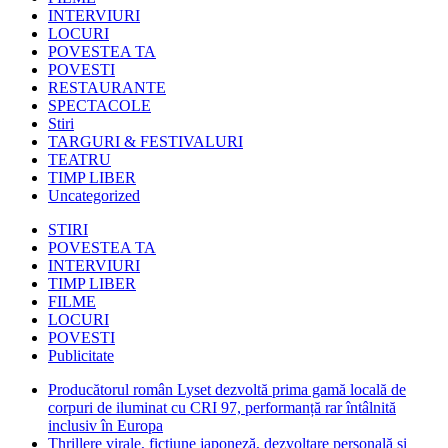
INTERVIURI
LOCURI
POVESTEA TA
POVESTI
RESTAURANTE
SPECTACOLE
Stiri
TARGURI & FESTIVALURI
TEATRU
TIMP LIBER
Uncategorized
STIRI
POVESTEA TA
INTERVIURI
TIMP LIBER
FILME
LOCURI
POVESTI
Publicitate
Producătorul român Lyset dezvoltă prima gamă locală de
corpuri de iluminat cu CRI 97, performanță rar întâlnită
inclusiv în Europa
Thrillere virale, ficțiune japoneză, dezvoltare personală și