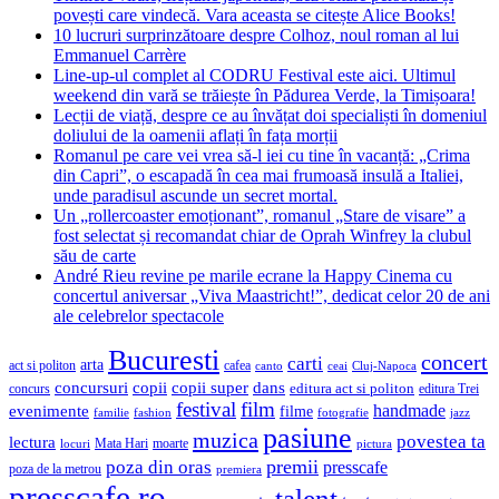
povești care vindecă. Vara aceasta se citește Alice Books!
10 lucruri surprinzătoare despre Colhoz, noul roman al lui
Emmanuel Carrère
Line-up-ul complet al CODRU Festival este aici. Ultimul
weekend din vară se trăiește în Pădurea Verde, la Timișoara!
Lecții de viață, despre ce au învățat doi specialiști în domeniul
doliului de la oamenii aflați în fața morții
Romanul pe care vei vrea să-l iei cu tine în vacanță: „Crima
din Capri”, o escapadă în cea mai frumoasă insulă a Italiei,
unde paradisul ascunde un secret mortal.
Un „rollercoaster emoționant”, romanul „Stare de visare” a
fost selectat și recomandat chiar de Oprah Winfrey la clubul
său de carte
André Rieu revine pe marile ecrane la Happy Cinema cu
concertul aniversar „Viva Maastricht!”, dedicat celor 20 de ani
ale celebrelor spectacole
Bucuresti
concert
carti
arta
act si politon
cafea
canto
ceai
Cluj-Napoca
concursuri
copii
copii super
dans
concurs
editura act si politon
editura Trei
festival
film
evenimente
handmade
filme
familie
fashion
fotografie
jazz
pasiune
muzica
povestea ta
lectura
Mata Hari
moarte
locuri
pictura
premii
poza din oras
presscafe
poza de la metrou
premiera
presscafe.ro
talent