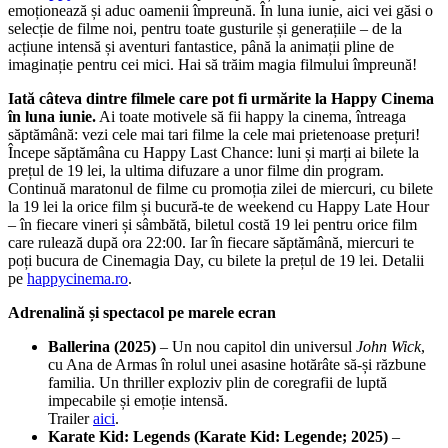
emoționează și aduc oamenii împreună. În luna iunie, aici vei găsi o
selecție de filme noi, pentru toate gusturile și generațiile – de la
acțiune intensă și aventuri fantastice, până la animații pline de
imaginație pentru cei mici. Hai să trăim magia filmului împreună!
Iată câteva dintre filmele care pot fi urmărite la Happy Cinema
în luna iunie.
Ai toate motivele să fii happy la cinema, întreaga
săptămână: vezi cele mai tari filme la cele mai prietenoase prețuri!
Începe săptămâna cu Happy Last Chance: luni și marți ai bilete la
prețul de 19 lei, la ultima difuzare a unor filme din program.
Continuă maratonul de filme cu promoția zilei de miercuri, cu bilete
la 19 lei la orice film și bucură-te de weekend cu Happy Late Hour
– în fiecare vineri și sâmbătă, biletul costă 19 lei pentru orice film
care rulează după ora 22:00. Iar în fiecare săptămână, miercuri te
poți bucura de Cinemagia Day, cu bilete la prețul de 19 lei. Detalii
pe
happycinema.ro
.
Adrenalină și spectacol pe marele ecran
Ballerina (2025)
– Un nou capitol din universul
John Wick
,
cu Ana de Armas în rolul unei asasine hotărâte să-și răzbune
familia. Un thriller exploziv plin de coregrafii de luptă
impecabile și emoție intensă.
Trailer
aici
.
Karate Kid: Legends (Karate Kid: Legende; 2025)
–