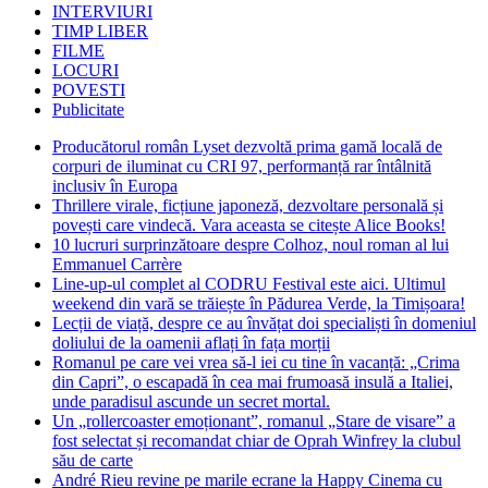
INTERVIURI
TIMP LIBER
FILME
LOCURI
POVESTI
Publicitate
Producătorul român Lyset dezvoltă prima gamă locală de
corpuri de iluminat cu CRI 97, performanță rar întâlnită
inclusiv în Europa
Thrillere virale, ficțiune japoneză, dezvoltare personală și
povești care vindecă. Vara aceasta se citește Alice Books!
10 lucruri surprinzătoare despre Colhoz, noul roman al lui
Emmanuel Carrère
Line-up-ul complet al CODRU Festival este aici. Ultimul
weekend din vară se trăiește în Pădurea Verde, la Timișoara!
Lecții de viață, despre ce au învățat doi specialiști în domeniul
doliului de la oamenii aflați în fața morții
Romanul pe care vei vrea să-l iei cu tine în vacanță: „Crima
din Capri”, o escapadă în cea mai frumoasă insulă a Italiei,
unde paradisul ascunde un secret mortal.
Un „rollercoaster emoționant”, romanul „Stare de visare” a
fost selectat și recomandat chiar de Oprah Winfrey la clubul
său de carte
André Rieu revine pe marile ecrane la Happy Cinema cu