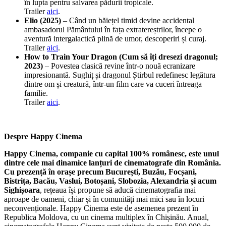
în lupta pentru salvarea pădurii tropicale.
Trailer
aici
.
Elio (2025)
– Când un băiețel timid devine accidental
ambasadorul Pământului în fața extratereștrilor, începe o
aventură intergalactică plină de umor, descoperiri și curaj.
Trailer
aici
.
How to Train Your Dragon (Cum să îți dresezi dragonul;
2023)
– Povestea clasică revine într-o nouă ecranizare
impresionantă. Sughiț și dragonul Știrbul redefinesc legătura
dintre om și creatură, într-un film care va cuceri întreaga
familie.
Trailer
aici
.
Despre Happy Cinema
Happy Cinema, companie cu capital 100% românesc, este unul
dintre cele mai dinamice lanțuri de cinematografe din România.
Cu prezență în orașe precum București, Buzău, Focșani,
Bistrița, Bacău, Vaslui, Botoșani, Slobozia, Alexandria și acum
Sighișoara
, rețeaua își propune să aducă cinematografia mai
aproape de oameni, chiar și în comunități mai mici sau în locuri
neconvenționale. Happy Cinema este de asemenea prezent în
Republica Moldova, cu un cinema multiplex în Chișinău. Anual,