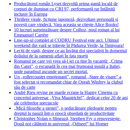
Producătorul român Lyset dezvoltă prima gamă locală de
corpuri de iluminat cu CRI 97, performanță rar întâlnită
inclusiv în Europa
Thrillere virale, ficțiune japoneză, dezvoltare personală și
povești care vindecă. Vara aceasta se citește Alice Books!
10 lucruri surprinzătoare despre Colhoz, noul roman al lui
Emmanuel Carrère
Line-up-ul complet al CODRU Festival este aici. Ultimul
weekend din vară se trăiește în Pădurea Verde, la Timișoara!
Lecții de viață, despre ce au învățat doi specialiști în domeniul
doliului de la oamenii aflați în fața morții
Romanul pe care vei vrea să-l iei cu tine în vacanță: „Crima
din Capri”, o escapadă în cea mai frumoasă insulă a Italiei,
unde paradisul ascunde un secret mortal.
Un „rollercoaster emoționant”, romanul „Stare de visare” a
fost selectat și recomandat chiar de Oprah Winfrey la clubul
său de carte
André Rieu revine pe marile ecrane la Happy Cinema cu
concertul aniversar „Viva Maastricht!”, dedicat celor 20 de ani
ale celebrelor spectacole
„Mică filosofie a siestei”, o seducătoare pledoarie pentru
dreptul la pauză într-o epocă obsedată de productivitate
Christopher Nolan o filmează, Stephen Fry o repovestește.
Două noi călătorii in universul „Odiseei” lui Homer