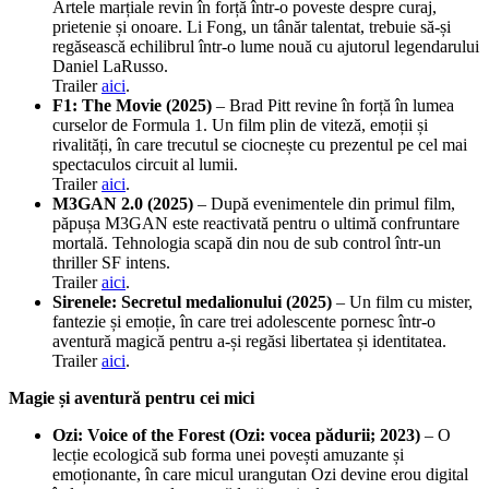
Artele marțiale revin în forță într-o poveste despre curaj,
prietenie și onoare. Li Fong, un tânăr talentat, trebuie să-și
regăsească echilibrul într-o lume nouă cu ajutorul legendarului
Daniel LaRusso.
Trailer
aici
.
F1: The Movie (2025)
– Brad Pitt revine în forță în lumea
curselor de Formula 1. Un film plin de viteză, emoții și
rivalități, în care trecutul se ciocnește cu prezentul pe cel mai
spectaculos circuit al lumii.
Trailer
aici
.
M3GAN 2.0 (2025)
– După evenimentele din primul film,
păpușa M3GAN este reactivată pentru o ultimă confruntare
mortală. Tehnologia scapă din nou de sub control într-un
thriller SF intens.
Trailer
aici
.
Sirenele: Secretul medalionului (2025)
– Un film cu mister,
fantezie și emoție, în care trei adolescente pornesc într-o
aventură magică pentru a-și regăsi libertatea și identitatea.
Trailer
aici
.
Magie și aventură pentru cei mici
Ozi: Voice of the Forest (Ozi: vocea pădurii; 2023)
– O
lecție ecologică sub forma unei povești amuzante și
emoționante, în care micul urangutan Ozi devine erou digital