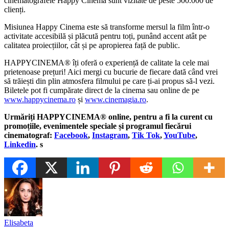
cinematografele Happy Cinema sunt vizitate de peste 500.000 de
clienți.
Misiunea Happy Cinema este să transforme mersul la film într-o
activitate accesibilă și plăcută pentru toți, punând accent atât pe
calitatea proiecțiilor, cât și pe apropierea față de public.
HAPPYCINEMA® îți oferă o experiență de calitate la cele mai
prietenoase prețuri!
Aici mergi cu bucurie de fiecare dată când vrei
să trăiești din plin atmosfera filmului pe care ți-ai propus să-l vezi.
Biletele pot fi cumpărate direct de la cinema sau online de pe
www.happycinema.ro
și
www.cinemagia.ro
.
Urmăriți HAPPYCINEMA® online, pentru a fi la curent cu
promoțiile, evenimentele speciale și programul fiecărui
cinematograf:
Facebook
,
Instagram
,
Tik Tok
,
YouTube
,
Linkedin
. s
Elisabeta