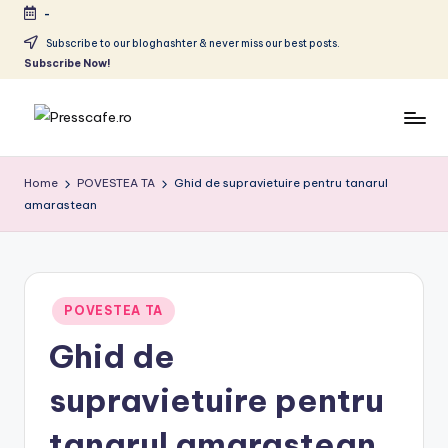
-
Skip
Subscribe to our bloghashter & never miss our best posts.
Subscribe Now!
to
content
P
Cafeneau
r
experientelor
Home
POVESTEA TA
Ghid de supravietuire pentru tanarul
urbane
amarastean
e
s
s
c
Posted
POVESTEA TA
in
a
Ghid de
f
supravietuire pentru
e
tanarul amarastean
.