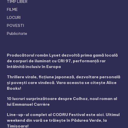
TIMP LIBER
FILME
LOCURI
POVESTI
Publicitate
Producătorul român Lyset dezvoltă prima gamă locală
de corpuri de iluminat cu CRI 97, performanță rar
întâlnită inclusiv în Europa
Thrillere virale, ficțiune japoneză, dezvoltare personală
și povești care vindecă. Vara aceasta se citește Alice
Books!
10 lucruri surprinzătoare despre Colhoz, noul roman al
lui Emmanuel Carrère
Line-up-ul complet al CODRU Festival este aici. Ultimul
weekend din vară se trăiește în Pădurea Verde, la
Timișoara!