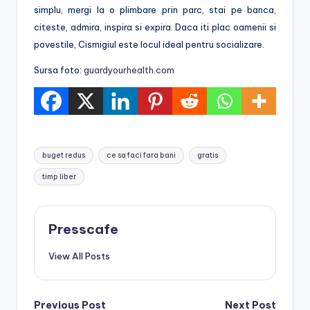
simplu, mergi la o plimbare prin parc, stai pe banca,
citeste, admira, inspira si expira. Daca iti plac oamenii si
povestile, Cismigiul este locul ideal pentru socializare.
Sursa foto:
guardyourhealth.com
Tags:
buget redus
ce sa faci fara bani
gratis
timp liber
Presscafe
View All Posts
Post
Previous Post
Next Post