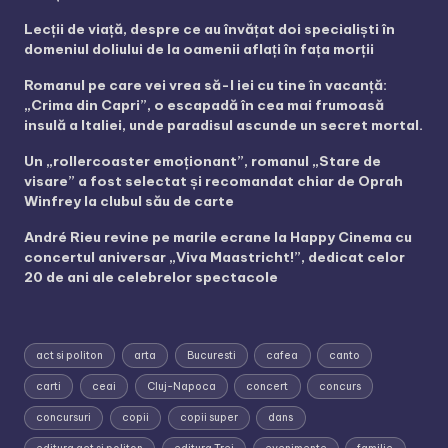
Lecții de viață, despre ce au învățat doi specialiști în
domeniul doliului de la oamenii aflați în fața morții
Romanul pe care vei vrea să-l iei cu tine în vacanță:
„Crima din Capri”, o escapadă în cea mai frumoasă
insulă a Italiei, unde paradisul ascunde un secret mortal.
Un „rollercoaster emoționant”, romanul „Stare de
visare” a fost selectat și recomandat chiar de Oprah
Winfrey la clubul său de carte
André Rieu revine pe marile ecrane la Happy Cinema cu
concertul aniversar „Viva Maastricht!”, dedicat celor
20 de ani ale celebrelor spectacole
act si politon
arta
Bucuresti
cafea
canto
carti
ceai
Cluj-Napoca
concert
concurs
concursuri
copii
copii super
dans