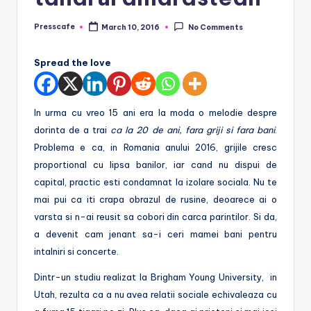
r
Presscafe
March 10, 2016
No Comments
Posted
o
by
Spread the love
In urma cu vreo 15 ani era la moda o melodie despre
dorinta de a trai
ca la 20 de ani, fara griji si fara bani
.
Problema e ca, in Romania anului 2016, grijile cresc
proportional cu lipsa banilor, iar cand nu dispui de
capital, practic esti condamnat la izolare sociala. Nu te
mai pui ca iti crapa obrazul de rusine, deoarece ai o
varsta si n-ai reusit sa cobori din carca parintilor. Si da,
a devenit cam jenant sa-i ceri mamei bani pentru
intalniri si concerte.
Dintr-un studiu realizat la Brigham Young University, in
Utah, rezulta ca a nu avea relatii sociale echivaleaza cu