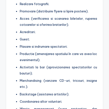
Realizare fotografii;
Promovare (distribuire flyere si lipire postere);
Acces (verificarea si scanarea biletelor, ruperea
cotoarelor si oferirea bratarilor);
Acreditari;
Guest;
Plasare si indrumare spectatori;
Productie (amenajarea spatiului în care va avea loc
evenimentul);
Activitati la bar (aprovizionarea spectatorilor cu
bauturi);
Merchandising (vanzare CD-uri, tricouri, insigne
etc.);
Backstage (asistarea artistilor);
Coordonarea altor voluntari;
Waste management (suna pretentios, dar