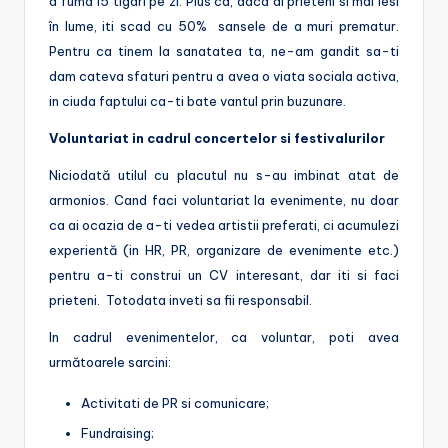
a fuma 15 tigari pe zi. Plus ca, daca ai prieteni si mai iesi
în lume, iti scad cu 50% sansele de a muri prematur.
Pentru ca tinem la sanatatea ta, ne-am gandit sa-ti
dam cateva sfaturi pentru a avea o viata sociala activa,
in ciuda faptului ca-ti bate vantul prin buzunare.
Voluntariat in cadrul concertelor si festivalurilor
Niciodată utilul cu placutul nu s-au imbinat atat de
armonios. Cand faci voluntariat la evenimente, nu doar
ca ai ocazia de a-ti vedea artistii preferati, ci acumulezi
experientă (in HR, PR, organizare de evenimente etc.)
pentru a-ti construi un CV interesant, dar iti si faci
prieteni. Totodata inveti sa fii responsabil.
In cadrul evenimentelor, ca voluntar, poti avea
următoarele sarcini:
Activitati de PR si comunicare;
Fundraising;