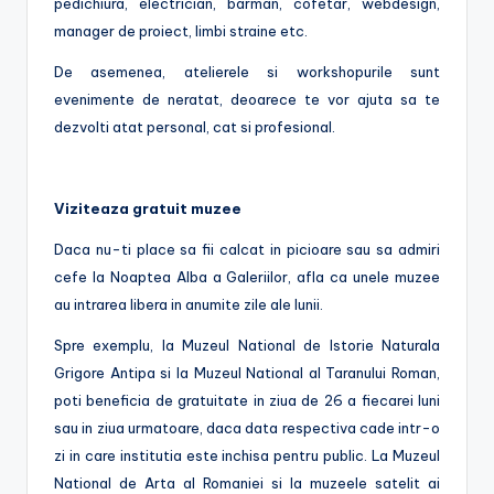
pedichiura, electrician, barman, cofetar, webdesign,
manager de proiect, limbi straine etc.
De asemenea, atelierele si workshopurile sunt
evenimente de neratat, deoarece te vor ajuta sa te
dezvolti atat personal, cat si profesional.
Viziteaz
a gratuit muzee
Daca nu-ti place sa fii calcat in picioare sau sa admiri
cefe la Noaptea Alba a Galeriilor, afla ca unele muzee
au intrarea libera in anumite zile ale lunii.
Spre exemplu, la Muzeul National de Istorie Naturala
Grigore Antipa si la Muzeul National al Taranului Roman,
poti beneficia de gratuitate in ziua de 26 a fiecarei luni
sau in ziua urmatoare, daca data respectiva cade intr-o
zi in care institutia este inchisa pentru public. La Muzeul
National de Arta al Romaniei si la muzeele satelit ai