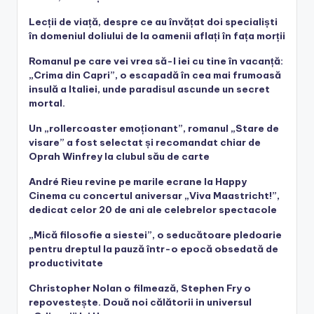
Lecții de viață, despre ce au învățat doi specialiști
în domeniul doliului de la oamenii aflați în fața morții
Romanul pe care vei vrea să-l iei cu tine în vacanță:
„Crima din Capri”, o escapadă în cea mai frumoasă
insulă a Italiei, unde paradisul ascunde un secret
mortal.
Un „rollercoaster emoționant”, romanul „Stare de
visare” a fost selectat și recomandat chiar de
Oprah Winfrey la clubul său de carte
André Rieu revine pe marile ecrane la Happy
Cinema cu concertul aniversar „Viva Maastricht!”,
dedicat celor 20 de ani ale celebrelor spectacole
„Mică filosofie a siestei”, o seducătoare pledoarie
pentru dreptul la pauză într-o epocă obsedată de
productivitate
Christopher Nolan o filmează, Stephen Fry o
repovestește. Două noi călătorii in universul