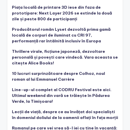
Piața locală de printare 3D iese din faza de
prototipare: Next Layer 2026 se extinde la două
zile și peste 800 de participanți
Producătorul român Lyset dezvoltă prima gamă
locală de corpuri de iluminat cu CRI 97,
performanță rar întâlnită inclusiv în Europa
Thrillere virale, ficțiune japoneză, dezvoltare
personală și povești care vindecă. Vara aceasta se
citește Alice Books!
10 lucruri surprinzătoare despre Colhoz, noul
roman al lui Emmanuel Carrère
Line-up-ul complet al CODRU Festival este aici.
Ultimul weekend din vară se trăiește în Pădurea
Verde, la Timișoara!
Lecții de viață, despre ce au învățat doi specialiști
în domeniul doliului de la oamenii aflați în fața morții
Romanul pe care vei vrea să-l iei cu tine în vacanță: