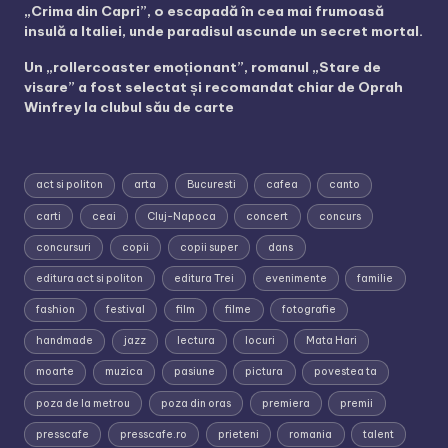
„Crima din Capri”, o escapadă în cea mai frumoasă
insulă a Italiei, unde paradisul ascunde un secret mortal.
Un „rollercoaster emoționant”, romanul „Stare de
visare” a fost selectat și recomandat chiar de Oprah
Winfrey la clubul său de carte
act si politon
arta
Bucuresti
cafea
canto
carti
ceai
Cluj-Napoca
concert
concurs
concursuri
copii
copii super
dans
editura act si politon
editura Trei
evenimente
familie
fashion
festival
film
filme
fotografie
handmade
jazz
lectura
locuri
Mata Hari
moarte
muzica
pasiune
pictura
povestea ta
poza de la metrou
poza din oras
premiera
premii
presscafe
presscafe.ro
prieteni
romania
talent