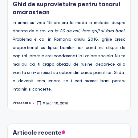
Ghid de supravietuire pentru tanarul
e
amarastean
.
In urma cu vreo 15 ani era la moda o melodie despre
r
dorinta de a trai
ca la 20 de ani, fara griji si fara bani
.
o
Problema e ca, in Romania anului 2016, grijile cresc
proportional cu lipsa banilor, iar cand nu dispui de
capital, practic esti condamnat la izolare sociala. Nu te
mai pui ca iti crapa obrazul de rusine, deoarece ai o
varsta si n-ai reusit sa cobori din carca parintilor. Si da,
a devenit cam jenant sa-i ceri mamei bani pentru
intalniri si concerte.
Presscafe
March 10, 2016
Posted
by
Articole recente