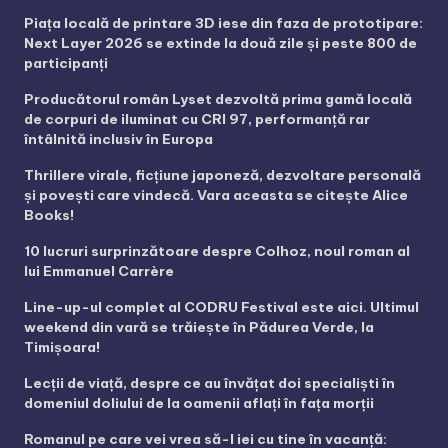
Piața locală de printare 3D iese din faza de prototipare:
Next Layer 2026 se extinde la două zile și peste 800 de
participanți
Producătorul român Lyset dezvoltă prima gamă locală
de corpuri de iluminat cu CRI 97, performanță rar
întâlnită inclusiv în Europa
Thrillere virale, ficțiune japoneză, dezvoltare personală
și povești care vindecă. Vara aceasta se citește Alice
Books!
10 lucruri surprinzătoare despre Colhoz, noul roman al
lui Emmanuel Carrère
Line-up-ul complet al CODRU Festival este aici. Ultimul
weekend din vară se trăiește în Pădurea Verde, la
Timișoara!
Lecții de viață, despre ce au învățat doi specialiști în
domeniul doliului de la oamenii aflați în fața morții
Romanul pe care vei vrea să-l iei cu tine în vacanță: