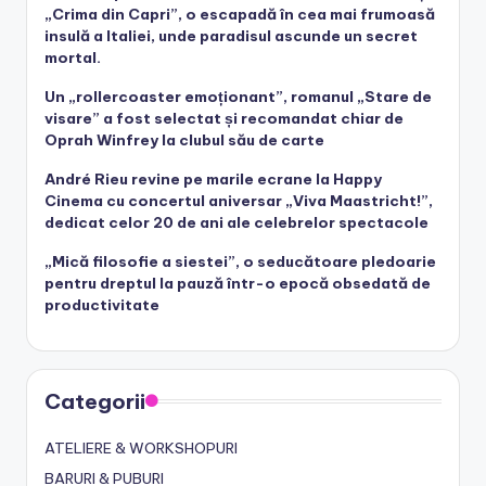
„Crima din Capri”, o escapadă în cea mai frumoasă
insulă a Italiei, unde paradisul ascunde un secret
mortal.
Un „rollercoaster emoționant”, romanul „Stare de
visare” a fost selectat și recomandat chiar de
Oprah Winfrey la clubul său de carte
André Rieu revine pe marile ecrane la Happy
Cinema cu concertul aniversar „Viva Maastricht!”,
dedicat celor 20 de ani ale celebrelor spectacole
„Mică filosofie a siestei”, o seducătoare pledoarie
pentru dreptul la pauză într-o epocă obsedată de
productivitate
Categorii
ATELIERE & WORKSHOPURI
BARURI & PUBURI