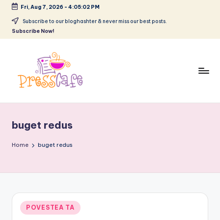
Fri, Aug 7, 2026
-
4:05:03 PM
Skip
Subscribe to our bloghashter & never miss our best posts.
Subscribe Now!
to
content
P
Cafeneau
r
experientelor
buget redus
urbane
e
s
Home
buget redus
s
c
a
Posted
POVESTEA TA
f
in