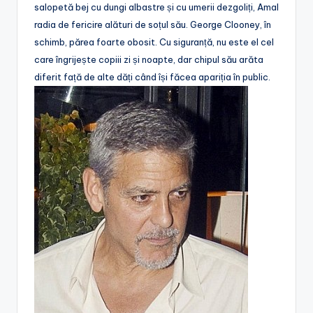
salopetă bej cu dungi albastre și cu umerii dezgoliți, Amal
radia de fericire alături de soțul său. George Clooney, în
schimb, părea foarte obosit. Cu siguranță, nu este el cel
care îngrijește copiii zi și noapte, dar chipul său arăta
diferit față de alte dăți când își făcea apariția în public.