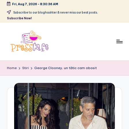
Fri, Aug 7, 2026
-
8:30:37 AM
Skip
Subscribe to our bloghashter & never miss our best posts.
Subscribe Now!
to
content
P
Cafeneau
r
experientelor
Home
Stiri
George Clooney, un tătic cam obosit
urbane
e
s
s
c
a
f