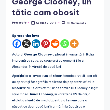
George Clooney, un
tătic cam obosit
Presscafe
August 9, 2017
No Comments
Posted
by
Spread the love
Actorul
George Clooney
a plecat în vacanță, în Italia,
împreună cu soția, cu soacra și cu gemenii Ella și
Alexander, în vârstă de două luni.
Apariția lor n-avea cum să rămână neobservată, așa că
au apărut și fotografiile realizate de paparazzi aflați la
restaurantul ”
Gatto Nero”
, unde familia lui Clooney a ieșit
să ia masa.
Amal Clooney
, în vârstă de 39 de ani, a
etalat o siluetă de invidiat pentru o femeie care a
născut cu doar două luni în urmă. Îmbrăcată cu o