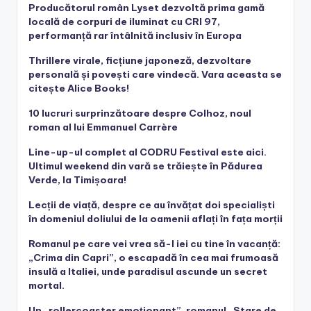
Producătorul român Lyset dezvoltă prima gamă
locală de corpuri de iluminat cu CRI 97,
performanță rar întâlnită inclusiv în Europa
Thrillere virale, ficțiune japoneză, dezvoltare
personală și povești care vindecă. Vara aceasta se
citește Alice Books!
10 lucruri surprinzătoare despre Colhoz, noul
roman al lui Emmanuel Carrère
Line-up-ul complet al CODRU Festival este aici.
Ultimul weekend din vară se trăiește în Pădurea
Verde, la Timișoara!
Lecții de viață, despre ce au învățat doi specialiști
în domeniul doliului de la oamenii aflați în fața morții
Romanul pe care vei vrea să-l iei cu tine în vacanță:
„Crima din Capri”, o escapadă în cea mai frumoasă
insulă a Italiei, unde paradisul ascunde un secret
mortal.
Un „rollercoaster emoționant”, romanul „Stare de