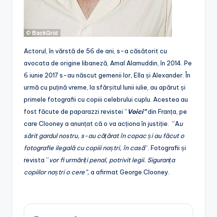
Actorul, în vărstă de 56 de ani, s-a căsătorit cu
avocata de origine libaneză, Amal Alamuddin, în 2014. Pe
6 iunie 2017 s-au născut gemenii lor, Ella și Alexander. În
urmă cu puțină vreme, la sfărșitul lunii iulie, au apărut și
primele fotografii cu copiii celebrului cuplu. Acestea au
fost făcute de paparazzi revistei ”
Voici”
din Franța, pe
care Clooney a anunțat că o va acționa în justiție. ”A
u
sărit gardul nostru, s-au cățărat în copac și au făcut o
fotografie ilegală cu copiii noștri, în casă
”. Fotografii și
revista ”
vor fi urmăriți penal, potrivit legii. Siguranța
copiilor noștri o cere”,
a afirmat George Clooney.