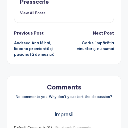
Presscafe
View All Posts
Post
Previous Post
Next Post
Andreea Ana Mihai,
Corks, împărăția
navigation
liceana premiantă și
vinurilor și nu numai
pasionată de muzică
Comments
No comments yet. Why don’t you start the discussion?
Impresii
Default Comments (0)
Facebook Comments