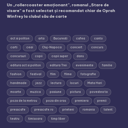
Un „rollercoaster emoționant”, romanul „Stare de
visare” a fost selectat și recomandat chiar de Oprah
Winfrey la clubul său de carte
act si politon
arta
Bucuresti
cafea
canto
carti
ceai
Cluj-Napoca
concert
concurs
concursuri
copii
copii super
dans
editura act si politon
editura Trei
evenimente
familie
fashion
festival
film
filme
fotografie
handmade
jazz
lectura
locuri
Mata Hari
moarte
muzica
pasiune
pictura
povestea ta
poza de la metrou
poza din oras
premiera
premii
presscafe
presscafe.ro
prieteni
romania
talent
teatru
timisoara
timp liber