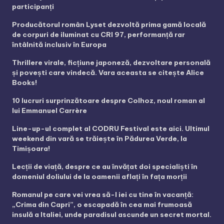
participanți
Producătorul român Lyset dezvoltă prima gamă locală
de corpuri de iluminat cu CRI 97, performanță rar
întâlnită inclusiv în Europa
Thrillere virale, ficțiune japoneză, dezvoltare personală
și povești care vindecă. Vara aceasta se citește Alice
Books!
10 lucruri surprinzătoare despre Colhoz, noul roman al
lui Emmanuel Carrère
Line-up-ul complet al CODRU Festival este aici. Ultimul
weekend din vară se trăiește în Pădurea Verde, la
Timișoara!
Lecții de viață, despre ce au învățat doi specialiști în
domeniul doliului de la oamenii aflați în fața morții
Romanul pe care vei vrea să-l iei cu tine în vacanță:
„Crima din Capri”, o escapadă în cea mai frumoasă
insulă a Italiei, unde paradisul ascunde un secret mortal.