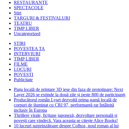
RESTAURANTE
SPECTACOLE
Stiri
TARGURI & FESTIVALURI
TEATRU
TIMP LIBER
Uncategorized
STIRI
POVESTEA TA
INTERVIURI
TIMP LIBER
FILME
LOCURI
POVESTI
Publicitate
Piața locală de printare 3D iese din faza de prototipare: Next
Layer 2026 se extinde la două zile și peste 800 de participanți
Producătorul român Lyset dezvoltă prima gamă locală de
corpuri de iluminat cu CRI 97, performanță rar întâlnită
inclusiv în Europa
Thrillere virale, ficțiune japoneză, dezvoltare personală și
povești care vindecă. Vara aceasta se citește Alice Books!
10 lucruri surprinzătoare despre Colhoz, noul roman al lui