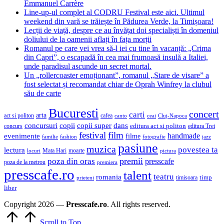
Emmanuel Carrère
Line-up-ul complet al CODRU Festival este aici. Ultimul
weekend din vară se trăiește în Pădurea Verde, la Timișoara!
Lecții de viață, despre ce au învățat doi specialiști în domeniul
doliului de la oamenii aflați în fața morții
Romanul pe care vei vrea să-l iei cu tine în vacanță: „Crima
din Capri”, o escapadă în cea mai frumoasă insulă a Italiei,
unde paradisul ascunde un secret mortal.
Un „rollercoaster emoționant”, romanul „Stare de visare” a
fost selectat și recomandat chiar de Oprah Winfrey la clubul
său de carte
Bucuresti
concert
carti
arta
act si politon
cafea
canto
ceai
Cluj-Napoca
concursuri
copii
copii super
dans
concurs
editura act si politon
editura Trei
festival
film
evenimente
handmade
filme
familie
fashion
fotografie
jazz
pasiune
muzica
povestea ta
lectura
Mata Hari
moarte
locuri
pictura
premii
poza din oras
presscafe
poza de la metrou
premiera
presscafe.ro
talent
teatru
romania
timisoara
timp
prieteni
liber
Copyright 2026 —
Presscafe.ro
. All rights reserved.
Scroll to Top