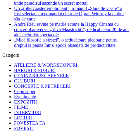
unde paradisul ascunde un secret mortal.
Un „rollercoaster emoționant”, romanul „Stare de visare” a
fost selectat și recomandat chiar de Oprah Winfrey la clubul
său de carte
André Rieu revine pe marile ecrane la Happy Cinema cu
concertul aniversar „Viva Maastricht!”, dedicat celor 20 de ani
ale celebrelor spectacole
„Mică filosofie a siestei”, o seducătoare pledoarie pentru
dreptul la pauză într-o epocă obsedată de productivitate
Categorii
ATELIERE & WORKSHOPURI
BARURI & PUBURI
CEAINARII & CAFENELE
CLUBURI
CONCERTE & PETRECERI
Copii super
Evenimente
EXPOZITII
FILME
INTERVIURI
LOCURI
POVESTEA TA
POVESTI