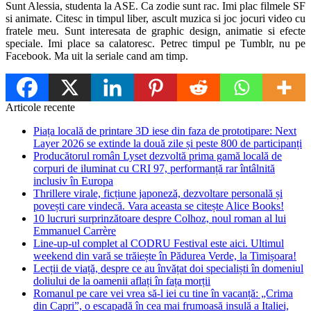
Sunt Alessia, studenta la ASE. Ca zodie sunt rac. Imi plac filmele SF
si animate. Citesc in timpul liber, ascult muzica si joc jocuri video cu
fratele meu. Sunt interesata de graphic design, animatie si efecte
speciale. Imi place sa calatoresc. Petrec timpul pe Tumblr, nu pe
Facebook. Ma uit la seriale cand am timp.
Articole recente
Piața locală de printare 3D iese din faza de prototipare: Next
Layer 2026 se extinde la două zile și peste 800 de participanți
Producătorul român Lyset dezvoltă prima gamă locală de
corpuri de iluminat cu CRI 97, performanță rar întâlnită
inclusiv în Europa
Thrillere virale, ficțiune japoneză, dezvoltare personală și
povești care vindecă. Vara aceasta se citește Alice Books!
10 lucruri surprinzătoare despre Colhoz, noul roman al lui
Emmanuel Carrère
Line-up-ul complet al CODRU Festival este aici. Ultimul
weekend din vară se trăiește în Pădurea Verde, la Timișoara!
Lecții de viață, despre ce au învățat doi specialiști în domeniul
doliului de la oamenii aflați în fața morții
Romanul pe care vei vrea să-l iei cu tine în vacanță: „Crima
din Capri”, o escapadă în cea mai frumoasă insulă a Italiei,