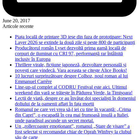
June 20, 2017
Articole recente
Piața locală de printare 3D iese din faza de prototipare: Next
Layer 2026 se extinde la două zile și peste 800 de participanți
Producătorul român Lyset dezvoltă prima gamă locală de
corpuri de iluminat cu CRI 97, performanță rar întâlnită
inclusiv în Europa
Thrillere virale, ficțiune japoneză, dezvoltare personală și
povești care vindecă. Vara aceasta se citește Alice Books!
10 lucruri surprinzătoare despre Colhoz, noul roman al lui
Emmanuel Carrère
Line-up-ul complet al CODRU Festival este aici. Ultimul
weekend din vară se trăiește în Pădurea Verde, la Timișoara!
Lecții de viață, despre ce au învățat doi specialiști în domeniul
doliului de la oamenii aflați în fața morții
Romanul pe care vei vrea să-l iei cu tine în vacanță: „Crima
din Capri”, o escapadă în cea mai frumoasă insulă a Italiei,
unde paradisul ascunde un secret mortal.
Un „rollercoaster emoționant”, romanul „Stare de visare” a
fost selectat și recomandat chiar de Oprah Winfrey la clubul
său de carte