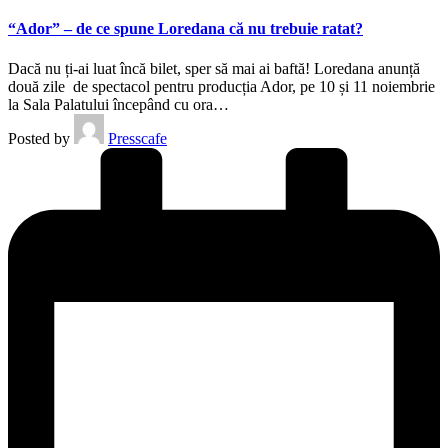
“Ador” – de ce spune Loredana că nu trebuie ratat?
Dacă nu ți-ai luat încă bilet, sper să mai ai baftă! Loredana anunță
două zile de spectacol pentru producția Ador, pe 10 și 11 noiembrie
la Sala Palatului începând cu ora…
Posted by
Presscafe