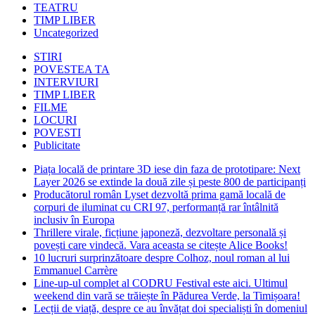
TEATRU
TIMP LIBER
Uncategorized
STIRI
POVESTEA TA
INTERVIURI
TIMP LIBER
FILME
LOCURI
POVESTI
Publicitate
Piața locală de printare 3D iese din faza de prototipare: Next
Layer 2026 se extinde la două zile și peste 800 de participanți
Producătorul român Lyset dezvoltă prima gamă locală de
corpuri de iluminat cu CRI 97, performanță rar întâlnită
inclusiv în Europa
Thrillere virale, ficțiune japoneză, dezvoltare personală și
povești care vindecă. Vara aceasta se citește Alice Books!
10 lucruri surprinzătoare despre Colhoz, noul roman al lui
Emmanuel Carrère
Line-up-ul complet al CODRU Festival este aici. Ultimul
weekend din vară se trăiește în Pădurea Verde, la Timișoara!
Lecții de viață, despre ce au învățat doi specialiști în domeniul