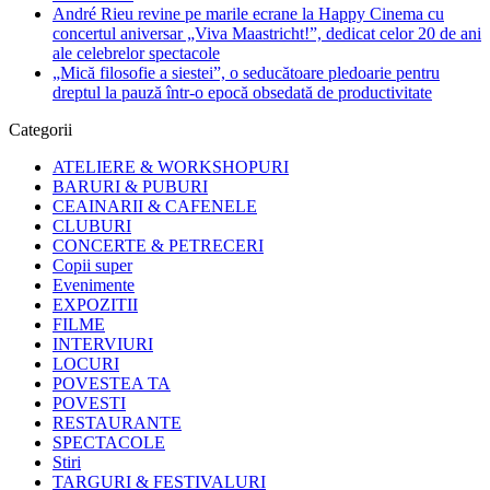
André Rieu revine pe marile ecrane la Happy Cinema cu
concertul aniversar „Viva Maastricht!”, dedicat celor 20 de ani
ale celebrelor spectacole
„Mică filosofie a siestei”, o seducătoare pledoarie pentru
dreptul la pauză într-o epocă obsedată de productivitate
Categorii
ATELIERE & WORKSHOPURI
BARURI & PUBURI
CEAINARII & CAFENELE
CLUBURI
CONCERTE & PETRECERI
Copii super
Evenimente
EXPOZITII
FILME
INTERVIURI
LOCURI
POVESTEA TA
POVESTI
RESTAURANTE
SPECTACOLE
Stiri
TARGURI & FESTIVALURI