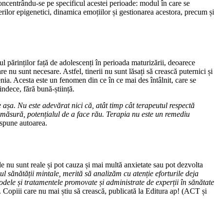
concentrându-se pe specificul acestei perioade: modul în care se
rilor epigenetici, dinamica emoțiilor și gestionarea acestora, precum și
l părinților față de adolescenți în perioada maturizării, deoarece
 nu sunt necesare. Astfel, tinerii nu sunt lăsați să crească puternici și
genia. Acesta este un fenomen din ce în ce mai des întâlnit, care se
indece, fără bună-știință.
așa. Nu este adevărat nici că, atât timp cât terapeutul respectă
și măsură, potențialul de a face rău. Terapia nu este un remediu
 spune autoarea.
iile nu sunt reale și pot cauza și mai multă anxietate sau pot dezvolta
ul sănătății mintale, merită să analizăm cu atenție eforturile deja
todele și tratamentele promovate și administrate de experții în sănătate
ă. Copiii care nu mai știu să crească, publicată la Editura ap! (ACT și