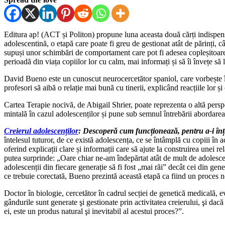
Editura ap! (ACT și Politon) propune luna aceasta două cărți indispen
adolescentină, o etapă care poate fi greu de gestionat atât de părinți, cât
supuși unor schimbări de comportament care pot fi adesea copleșitoare.
perioadă din viața copiilor lor cu calm, mai informați și să îi învețe să 
David Bueno este un cunoscut neurocercetător spaniol, care vorbește în c
profesori să aibă o relație mai bună cu tinerii, explicând reacțiile lor și
Cartea Terapie nocivă, de Abigail Shrier, poate reprezenta o altă pers
mintală în cazul adolescenților și pune sub semnul întrebării abordare
Creierul adolescenților
: Descoperă cum funcționează, pentru a-i înțel
întelesul tuturor, de ce există adolescența, ce se întâmplă cu copiii în 
oferind explicații clare și informații care să ajute la construirea unei 
putea surprinde: „Oare chiar ne-am îndepărtat atât de mult de adolesce
adolescenții din fiecare generație să fi fost „mai răi” decât cei din gen
ce trebuie corectată, Bueno prezintă această etapă ca fiind un proces no
Doctor în biologie, cercetător în cadrul secției de genetică medicală,
gândurile sunt generate şi gestionate prin activitatea creierului, şi dac
ei, este un produs natural şi inevitabil al acestui proces?”.