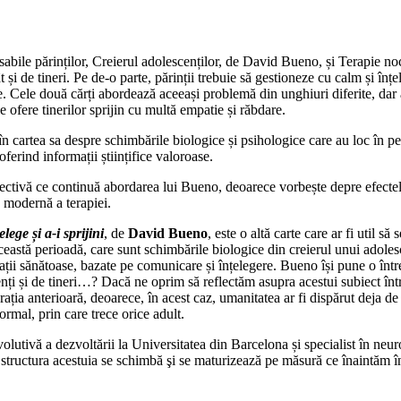
sabile părinților, Creierul adolescenților, de David Bueno, și Terapie n
 și de tineri. Pe de-o parte, părinții trebuie să gestioneze cu calm și înțe
 Cele două cărți abordează aceeași problemă din unghiuri diferite, dar a
le ofere tinerilor sprijin cu multă empatie și răbdare.
artea sa despre schimbările biologice și psihologice care au loc în perioa
 oferind informații științifice valoroase.
pectivă ce continuă abordarea lui Bueno, deoarece vorbește depre efectel
a modernă a terapiei.
ege și a-i sprijini
, de
David Bueno
, este o altă carte care ar fi util s
această perioadă, care sunt schimbările biologice din creierul unui adolesce
relații sănătoase, bazate pe comunicare și înțelegere. Bueno își pune o înt
nți și de tineri…? Dacă ne oprim să reflectăm asupra acestui subiect înt
erația anterioară, deoarece, în acest caz, umanitatea ar fi dispărut deja 
rmal, prin care trece orice adult.
 evolutivă a dezvoltării la Universitatea din Barcelona și specialist în 
ă structura acestuia se schimbă şi se maturizează pe măsură ce înaintăm în