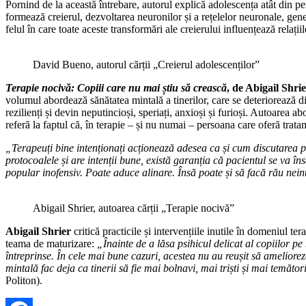
Pornind de la această întrebare, autorul explică adolescența atât din p
formează creierul, dezvoltarea neuronilor și a rețelelor neuronale, gen
felul în care toate aceste transformări ale creierului influențează relați
David Bueno, autorul cărții „Creierul adolescenților”
Terapie nocivă: Copiii care nu mai știu să crească
, de Abigail Shri
volumul abordează sănătatea mintală a tinerilor, care se deteriorează din
rezilienți și devin neputincioși, speriați, anxioși și furioși. Autoarea 
referă la faptul că, în terapie – și nu numai ‒ persoana care oferă trat
„Terapeuți bine intenționați acționează adesea ca și cum discutarea pr
protocoalele și are intenții bune, există garanția că pacientul se va î
popular inofensiv. Poate aduce alinare. Însă poate și să facă rău nein
Abigail Shrier, autoarea cărții „Terapie nocivă”
Abigail Shrier
critică practicile și intervențiile inutile în domeniul t
teama de maturizare:
„Înainte de a lăsa psihicul delicat al copiilor p
întreprinse. În cele mai bune cazuri, acestea nu au reușit să ameliorez
mintală fac deja ca tinerii să fie mai bolnavi, mai triști și mai temător
Politon).