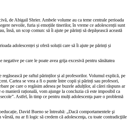
ocivă, de Abigail Shrier. Ambele volume au ca teme centrale perioada
legere nevoile, furia și emoțiile tinerilor, în vreme ce adolescenții sunt
u, însă, un scop comun: să îi ajute pe părinți să depășească această
da adolescenței și oferă soluții care să îi ajute pe părinți și
e negative pe care le poate avea grija excesivă pentru sănătatea
ă se regăsească pe raftul părinților și al profesorilor. Volumul explică, pe
nt. Cartea se vrea a fi o punte între copii și părinți sau profesori,
rebare pe care o regăsim adesea pe buzele adulților, al cărei răspuns ar
r-o manieră rațională, vom ajunge la concluzia că este imposibil ca
de secole”. Astfel, în timp ce pentru mulți adolescența pare o problemă
neuroeducație, David Bueno se întreabă: „Dacă comportamentele şi
 vârstă, nu ar fi logic să credem că adolescenţa, cu toate contradicţiile