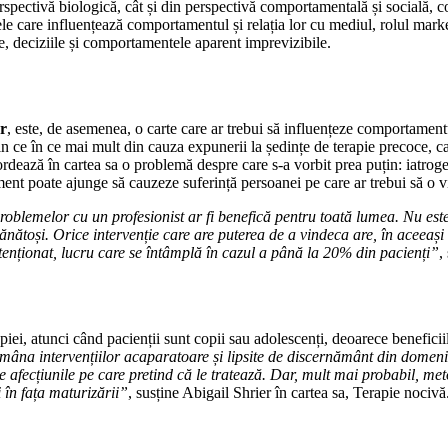
erspectivă biologică, cât și din perspectivă comportamentală și socială, 
ele care influențează comportamentul și relația lor cu mediul, rolul marke
ile, deciziile și comportamentele aparent imprevizibile.
er
, este, de asemenea, o carte care ar trebui să influențeze comportamentu
 ce în ce mai mult din cauza expunerii la ședințe de terapie precoce, care
abordează în cartea sa o problemă despre care s-a vorbit prea puțin: iatro
ament poate ajunge să cauzeze suferință persoanei pe care ar trebui să o v
oblemelor cu un profesionist ar fi benefică pentru toată lumea. Nu este 
nsănătoși. Orice intervenție care are puterea de a vindeca are, în aceea
tenționat, lucru care se întâmplă în cazul a până la 20% din pacienți”
,
erapiei, atunci când pacienții sunt copii sau adolescenți, deoarece benefic
e mâna intervențiilor acaparatoare și lipsite de discernământ din domeni
e afecțiunile pe care pretind că le tratează. Dar, mult mai probabil, me
i în fața maturizării”
, susține Abigail Shrier în cartea sa, Terapie nociv