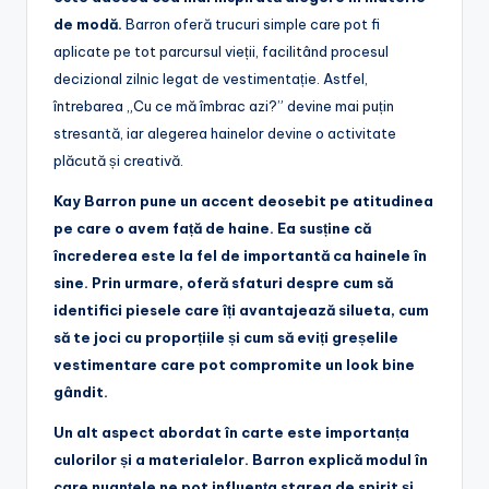
de modă.
Barron oferă trucuri simple care pot fi
aplicate pe tot parcursul vieții, facilitând procesul
decizional zilnic legat de vestimentație. Astfel,
întrebarea „Cu ce mă îmbrac azi?” devine mai puțin
stresantă, iar alegerea hainelor devine o activitate
plăcută și creativă.
Kay Barron pune un accent deosebit pe atitudinea
pe care o avem față de haine. Ea susține că
încrederea este la fel de importantă ca hainele în
sine. Prin urmare, oferă sfaturi despre cum să
identifici piesele care îți avantajează silueta, cum
să te joci cu proporțiile și cum să eviți greșelile
vestimentare care pot compromite un look bine
gândit.
Un alt aspect abordat în carte este importanța
culorilor și a materialelor. Barron explică modul în
care nuanțele ne pot influența starea de spirit și