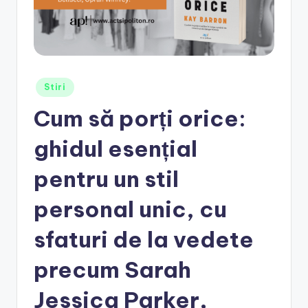
e
.
r
o
Posted
Stiri
in
Cum să porți orice:
ghidul esențial
pentru un stil
personal unic, cu
sfaturi de la vedete
precum Sarah
Jessica Parker,