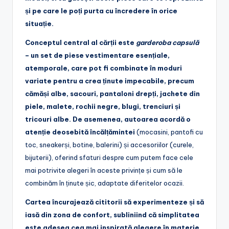
și pe care le poți purta cu încredere în orice
situație.
Conceptul central al cărții este
garderoba capsulă
– un set de piese vestimentare esențiale,
atemporale, care pot fi combinate în moduri
variate pentru a crea ținute impecabile, precum
cămăși albe, sacouri, pantaloni drepți, jachete din
piele, malete, rochii negre, blugi, trenciuri și
tricouri albe. De asemenea, autoarea acordă o
atenție deosebită încălțămintei
(mocasini, pantofi cu
toc, sneakerși, botine, balerini) și accesoriilor (curele,
bijuterii), oferind sfaturi despre cum putem face cele
mai potrivite alegeri în aceste privințe și cum să le
combinăm în ținute șic, adaptate diferitelor ocazii.
Cartea încurajează cititorii să experimenteze și să
iasă din zona de confort, subliniind că simplitatea
este adesea cea mai inspirată alegere în materie