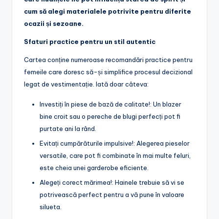
cum să alegi materialele potrivite pentru diferite
ocazii și sezoane.
Sfaturi practice pentru un stil autentic
Cartea conține numeroase recomandări practice pentru
femeile care doresc să-și simplifice procesul decizional
legat de vestimentație. Iată doar câteva:
Investiți în piese de bază de calitate!: Un blazer
bine croit sau o pereche de blugi perfecți pot fi
purtate ani la rând.
Evitați cumpărăturile impulsive!: Alegerea pieselor
versatile, care pot fi combinate în mai multe feluri,
este cheia unei garderobe eficiente.
Alegeți corect mărimea!: Hainele trebuie să vi se
potrivească perfect pentru a vă pune în valoare
silueta.