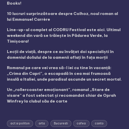
Books!
10 lucruri surprinzătoare despre Colhoz, noul roman al
lui Emmanuel Carrère
Line-up-ul complet al CODRU Festival este aici. Ultimul
weekend din vară se trăiește în Pădurea Verde, la
Timișoara!
Lecții de viață, despre ce au învățat doi specialiști în
domeniul doliului de la oamenii aflați în fața morții
Romanul pe care vei vrea să-l iei cu tine în vacanță:
„Crima din Capri”, o escapadă în cea mai frumoasă
insulă a Italiei, unde paradisul ascunde un secret mortal.
Un „rollercoaster emoționant”, romanul „Stare de
visare” a fost selectat și recomandat chiar de Oprah
Winfrey la clubul său de carte
act si politon
arta
Bucuresti
cafea
canto