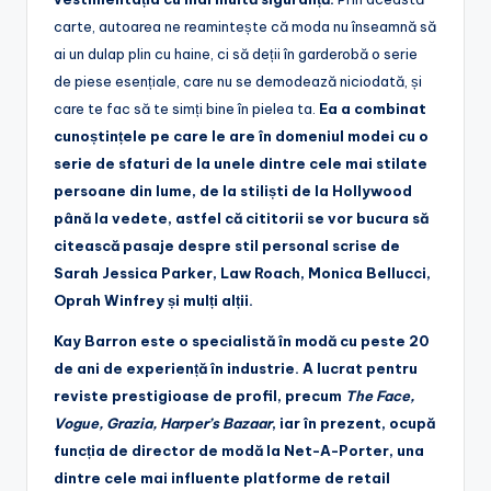
carte, autoarea ne reamintește că moda nu înseamnă să
ai un dulap plin cu haine, ci să deții în garderobă o serie
de piese esențiale, care nu se demodează niciodată, și
care te fac să te simți bine în pielea ta.
Ea a combinat
cunoștințele pe care le are în domeniul modei cu o
serie de sfaturi de la unele dintre cele mai stilate
persoane din lume, de la stiliști de la Hollywood
până la vedete, astfel că
cititorii se vor bucura să
citească pasaje despre stil personal scrise de
Sarah Jessica Parker, Law Roach, Monica Bellucci,
Oprah Winfrey și mulți alții.
Kay Barron este o specialistă în modă cu peste 20
de ani de experiență în industrie. A lucrat pentru
reviste prestigioase de profil, precum
The Face,
Vogue, Grazia, Harper’s Bazaar
, iar în prezent, ocupă
funcția de director de modă la Net-A-Porter, una
dintre cele mai influente platforme de retail