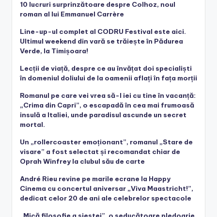
10 lucruri surprinzătoare despre Colhoz, noul
roman al lui Emmanuel Carrère
Line-up-ul complet al CODRU Festival este aici.
Ultimul weekend din vară se trăiește în Pădurea
Verde, la Timișoara!
Lecții de viață, despre ce au învățat doi specialiști
în domeniul doliului de la oamenii aflați în fața morții
Romanul pe care vei vrea să-l iei cu tine în vacanță:
„Crima din Capri”, o escapadă în cea mai frumoasă
insulă a Italiei, unde paradisul ascunde un secret
mortal.
Un „rollercoaster emoționant”, romanul „Stare de
visare” a fost selectat și recomandat chiar de
Oprah Winfrey la clubul său de carte
André Rieu revine pe marile ecrane la Happy
Cinema cu concertul aniversar „Viva Maastricht!”,
dedicat celor 20 de ani ale celebrelor spectacole
„Mică filosofie a siestei”, o seducătoare pledoarie