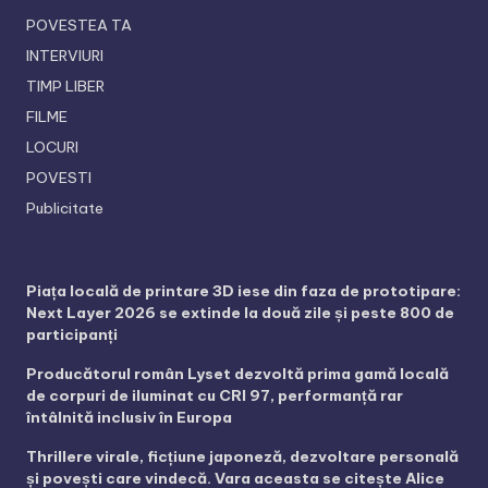
POVESTEA TA
INTERVIURI
TIMP LIBER
FILME
LOCURI
POVESTI
Publicitate
Piața locală de printare 3D iese din faza de prototipare:
Next Layer 2026 se extinde la două zile și peste 800 de
participanți
Producătorul român Lyset dezvoltă prima gamă locală
de corpuri de iluminat cu CRI 97, performanță rar
întâlnită inclusiv în Europa
Thrillere virale, ficțiune japoneză, dezvoltare personală
și povești care vindecă. Vara aceasta se citește Alice