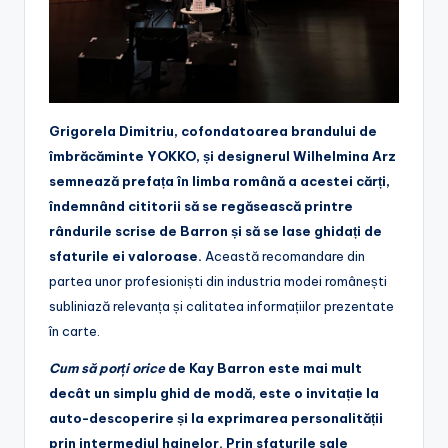
Grigorela Dimitriu, cofondatoarea brandului de
îmbrăcăminte YOKKO, și designerul Wilhelmina Arz
semnează prefața în limba română a acestei cărți,
îndemnând cititorii să se regăsească printre
rândurile scrise de Barron și să se lase ghidați de
sfaturile ei valoroase.
Această recomandare din
partea unor profesioniști din industria modei românești
subliniază relevanța și calitatea informațiilor prezentate
în carte.
Cum să porți orice
de Kay Barron este mai mult
decât un simplu ghid de modă, este o invitație la
auto-descoperire și la exprimarea personalității
prin intermediul hainelor. Prin sfaturile sale