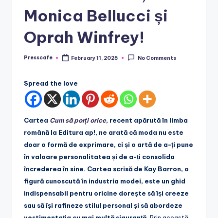
Monica Bellucci și
Oprah Winfrey!
Presscafe
February 11, 2025
No Comments
Posted
by
Spread the love
Cartea
Cum să porți orice
, recent apărută în limba
română la Editura ap!, ne arată că moda nu este
doar o formă de exprimare, ci și o artă de a-ți pune
în valoare personalitatea și de a-ți consolida
încrederea în sine. Cartea scrisă de Kay Barron, o
figură cunoscută în industria modei, este un ghid
indispensabil pentru oricine dorește să își creeze
sau să își rafineze stilul personal și să abordeze
vestimentația cu mai multă siguranță.
Prin această