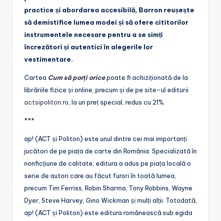
practice și abordarea accesibilă, Barron reușește
să demistifice lumea modei și să ofere cititorilor
instrumentele necesare pentru a se simți
încrezători și autentici în alegerile lor
vestimentare.
Cartea
Cum să porți orice
poate fi achiziționată de la
librăriile fizice și online, precum și de pe site-ul editurii
actsipoliton.ro
, la un preț special, redus cu 21%.
***
ap! (ACT și Politon) este unul dintre cei mai importanți
jucători de pe piața de carte din România. Specializată în
nonficțiune de calitate, editura a adus pe piața locală o
serie de autori care au făcut furori în toată lumea,
precum Tim Ferriss, Robin Sharma, Tony Robbins, Wayne
Dyer, Steve Harvey, Gino Wickman și mulți alții. Totodată,
ap! (ACT și Politon) este editura românească sub egida