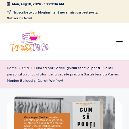
Mon, Aug 10, 2026
-
10:29:35 AM
Skip
Subscribe to our bloghashter & never miss our best posts.
Subscribe Now!
to
content
P
Cafeneau
r
experientelor
Home
Stiri
Cum să porți orice: ghidul esențial pentru un stil
urbane
personal unic, cu sfaturi de la vedete precum Sarah Jessica Parker,
e
Monica Bellucci și Oprah Winfrey!
s
s
c
a
f