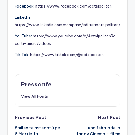
Facebook:
https://www.facebook.com/actsipoliton
Linkedin:
https://www.linkedin.com/company/edituraactsipoliton/
YouTube:
https://www.youtube.com/c/ActsipolitonRo-
carti-audio/videos
Tik Tok:
https://www.tiktok.com/@actsipoliton
Presscafe
View All Posts
Post
Previous Post
Next Post
Smiley te așteaptă pe
Luna februarie la
navigation
8 Martie, la
Happy Cinema – filme