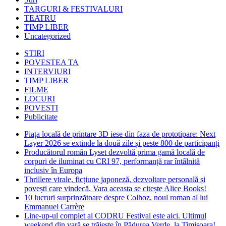
TARGURI & FESTIVALURI
TEATRU
TIMP LIBER
Uncategorized
STIRI
POVESTEA TA
INTERVIURI
TIMP LIBER
FILME
LOCURI
POVESTI
Publicitate
Piața locală de printare 3D iese din faza de prototipare: Next
Layer 2026 se extinde la două zile și peste 800 de participanți
Producătorul român Lyset dezvoltă prima gamă locală de
corpuri de iluminat cu CRI 97, performanță rar întâlnită
inclusiv în Europa
Thrillere virale, ficțiune japoneză, dezvoltare personală și
povești care vindecă. Vara aceasta se citește Alice Books!
10 lucruri surprinzătoare despre Colhoz, noul roman al lui
Emmanuel Carrère
Line-up-ul complet al CODRU Festival este aici. Ultimul
weekend din vară se trăiește în Pădurea Verde, la Timișoara!