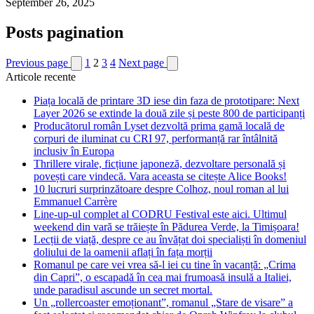
September 26, 2025
Posts pagination
Previous page
1
2
3
4
Next page
Articole recente
Piața locală de printare 3D iese din faza de prototipare: Next
Layer 2026 se extinde la două zile și peste 800 de participanți
Producătorul român Lyset dezvoltă prima gamă locală de
corpuri de iluminat cu CRI 97, performanță rar întâlnită
inclusiv în Europa
Thrillere virale, ficțiune japoneză, dezvoltare personală și
povești care vindecă. Vara aceasta se citește Alice Books!
10 lucruri surprinzătoare despre Colhoz, noul roman al lui
Emmanuel Carrère
Line-up-ul complet al CODRU Festival este aici. Ultimul
weekend din vară se trăiește în Pădurea Verde, la Timișoara!
Lecții de viață, despre ce au învățat doi specialiști în domeniul
doliului de la oamenii aflați în fața morții
Romanul pe care vei vrea să-l iei cu tine în vacanță: „Crima
din Capri”, o escapadă în cea mai frumoasă insulă a Italiei,
unde paradisul ascunde un secret mortal.
Un „rollercoaster emoționant”, romanul „Stare de visare” a