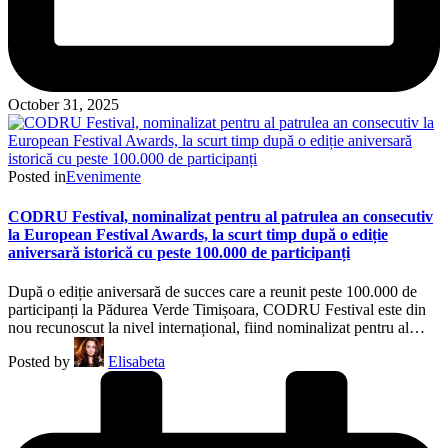
October 31, 2025
Posted in
Evenimente
CODRU Festival, nominalizat pentru al patrulea an consecutiv
la European Festival Awards, la scurt timp după o ediție
aniversară istorică cu peste 100.000 de participanți
După o ediție aniversară de succes care a reunit peste 100.000 de
participanți la Pădurea Verde Timișoara, CODRU Festival este din
nou recunoscut la nivel internațional, fiind nominalizat pentru al…
Posted by
Elisabeta