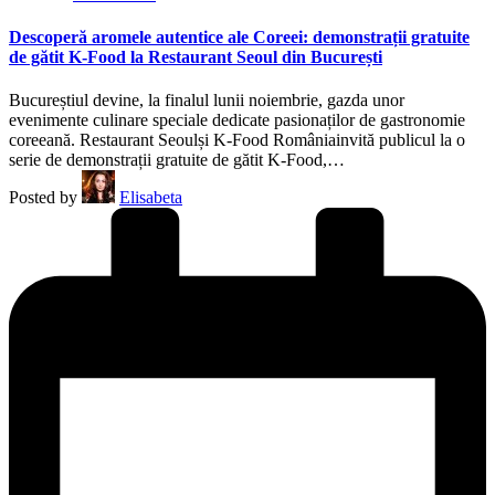
Descoperă aromele autentice ale Coreei: demonstrații gratuite
de gătit K-Food la Restaurant Seoul din București
Bucureștiul devine, la finalul lunii noiembrie, gazda unor
evenimente culinare speciale dedicate pasionaților de gastronomie
coreeană. Restaurant Seoulși K-Food Româniainvită publicul la o
serie de demonstrații gratuite de gătit K-Food,…
Posted by
Elisabeta