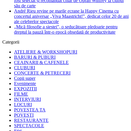
fost selectat și recomandat chiar de Oprah Winfrey la clubul
său de carte
André Rieu revine pe marile ecrane la Happy Cinema cu
concertul aniversar „Viva Maastricht!”, dedicat celor 20 de ani
ale celebrelor spectacole
„Mică filosofie a siestei”, o seducătoare pledoarie pentru
dreptul la pauză într-o epocă obsedată de productivitate
Categorii
ATELIERE & WORKSHOPURI
BARURI & PUBURI
CEAINARII & CAFENELE
CLUBURI
CONCERTE & PETRECERI
Copii super
Evenimente
EXPOZITII
FILME
INTERVIURI
LOCURI
POVESTEA TA
POVESTI
RESTAURANTE
SPECTACOLE
Stiri