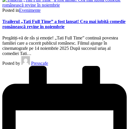
Posted in
Evenimente
Trailerul „Tati Full Time” a fost lansat! Cea mai iubită comedie
românească revine în noiembrie
Pregătiți-vă de râs și emoție! „Tati Full Time” continuă povestea
familiei care a cucerit publicul românesc. Filmul ajunge în
cinematografe pe 14 noiembrie 2025 După succesul uriaș al
comediei Tati…
Posted by
Presscafe