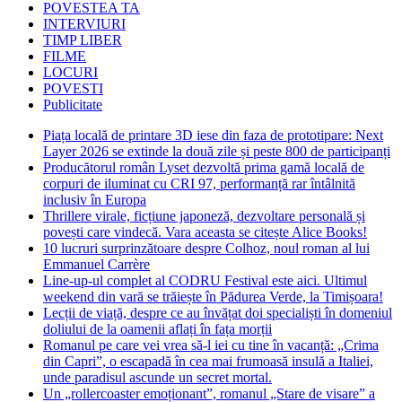
POVESTEA TA
INTERVIURI
TIMP LIBER
FILME
LOCURI
POVESTI
Publicitate
Piața locală de printare 3D iese din faza de prototipare: Next
Layer 2026 se extinde la două zile și peste 800 de participanți
Producătorul român Lyset dezvoltă prima gamă locală de
corpuri de iluminat cu CRI 97, performanță rar întâlnită
inclusiv în Europa
Thrillere virale, ficțiune japoneză, dezvoltare personală și
povești care vindecă. Vara aceasta se citește Alice Books!
10 lucruri surprinzătoare despre Colhoz, noul roman al lui
Emmanuel Carrère
Line-up-ul complet al CODRU Festival este aici. Ultimul
weekend din vară se trăiește în Pădurea Verde, la Timișoara!
Lecții de viață, despre ce au învățat doi specialiști în domeniul
doliului de la oamenii aflați în fața morții
Romanul pe care vei vrea să-l iei cu tine în vacanță: „Crima
din Capri”, o escapadă în cea mai frumoasă insulă a Italiei,
unde paradisul ascunde un secret mortal.
Un „rollercoaster emoționant”, romanul „Stare de visare” a