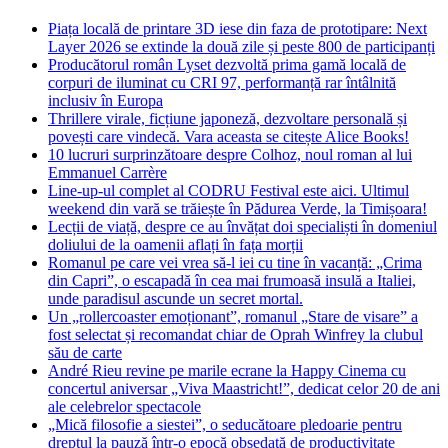
Piața locală de printare 3D iese din faza de prototipare: Next
Layer 2026 se extinde la două zile și peste 800 de participanți
Producătorul român Lyset dezvoltă prima gamă locală de
corpuri de iluminat cu CRI 97, performanță rar întâlnită
inclusiv în Europa
Thrillere virale, ficțiune japoneză, dezvoltare personală și
povești care vindecă. Vara aceasta se citește Alice Books!
10 lucruri surprinzătoare despre Colhoz, noul roman al lui
Emmanuel Carrère
Line-up-ul complet al CODRU Festival este aici. Ultimul
weekend din vară se trăiește în Pădurea Verde, la Timișoara!
Lecții de viață, despre ce au învățat doi specialiști în domeniul
doliului de la oamenii aflați în fața morții
Romanul pe care vei vrea să-l iei cu tine în vacanță: „Crima
din Capri”, o escapadă în cea mai frumoasă insulă a Italiei,
unde paradisul ascunde un secret mortal.
Un „rollercoaster emoționant”, romanul „Stare de visare” a
fost selectat și recomandat chiar de Oprah Winfrey la clubul
său de carte
André Rieu revine pe marile ecrane la Happy Cinema cu
concertul aniversar „Viva Maastricht!”, dedicat celor 20 de ani
ale celebrelor spectacole
„Mică filosofie a siestei”, o seducătoare pledoarie pentru
dreptul la pauză într-o epocă obsedată de productivitate