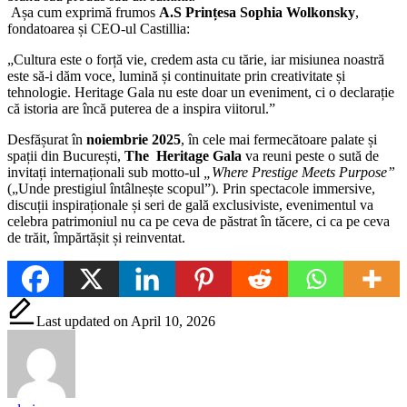
Așa cum exprimă frumos
A.S Prințesa Sophia Wolkonsky
,
fondatoarea și CEO-ul Castillia:
„Cultura este o forță vie, credem asta cu tărie, iar misiunea noastră
este să-i dăm voce, lumină și continuitate prin creativitate și
tehnologie. Heritage Gala nu este doar un eveniment, ci o declarație
că istoria are încă puterea de a inspira viitorul.”
Desfășurat în
noiembrie 2025
, în cele mai fermecătoare palate și
spații din București,
The Heritage Gala
va reuni peste o sută de
invitați internaționali sub motto-ul
„Where Prestige Meets Purpose”
(„Unde prestigiul întâlnește scopul”). Prin spectacole immersive,
discuții inspiraționale și seri de gală exclusiviste, evenimentul va
celebra patrimoniul nu ca pe ceva de păstrat în tăcere, ci ca pe ceva
de trăit, împărtășit și reinventat.
Last updated on April 10, 2026