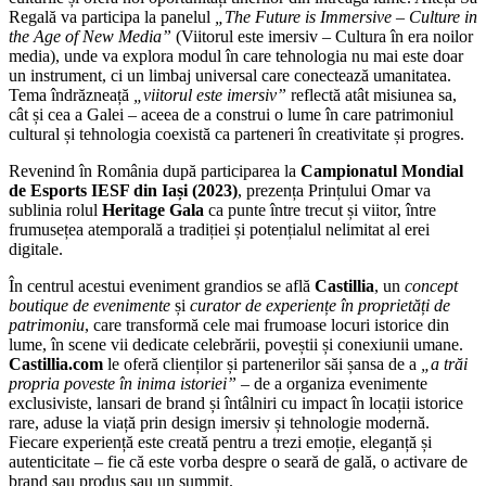
Regală va participa la panelul
„The Future is Immersive – Culture in
the Age of New Media”
(Viitorul este imersiv – Cultura în era noilor
media), unde va explora modul în care tehnologia nu mai este doar
un instrument, ci un limbaj universal care conectează umanitatea.
Tema îndrăzneață
„viitorul este imersiv”
reflectă atât misiunea sa,
cât și cea a Galei – aceea de a construi o lume în care patrimoniul
cultural și tehnologia coexistă ca parteneri în creativitate și progres.
Revenind în România după participarea la
Campionatul Mondial
de Esports IESF din Iași (2023)
, prezența Prințului Omar va
sublinia rolul
Heritage Gala
ca punte între trecut și viitor, între
frumusețea atemporală a tradiției și potențialul nelimitat al erei
digitale.
În centrul acestui eveniment grandios se află
Castillia
, un
concept
boutique de evenimente
și
curator de experiențe în proprietăți de
patrimoniu
, care transformă cele mai frumoase locuri istorice din
lume, în scene vii dedicate celebrării, poveștii și conexiunii umane.
Castillia.com
le oferă clienților și partenerilor săi șansa de a
„a trăi
propria poveste în inima istoriei”
– de a organiza evenimente
exclusiviste, lansari de brand și întâlniri cu impact în locații istorice
rare, aduse la viață prin design imersiv și tehnologie modernă.
Fiecare experiență este creată pentru a trezi emoție, eleganță și
autenticitate – fie că este vorba despre o seară de gală, o activare de
brand sau produs sau un summit.