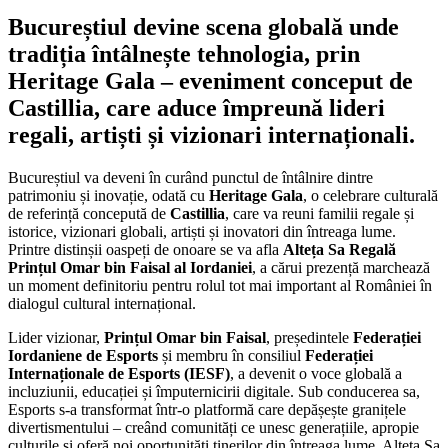
Bucureștiul devine scena globală unde
tradiția întâlnește tehnologia, prin
Heritage Gala – eveniment conceput de
Castillia, care aduce împreună lideri
regali, artiști și vizionari internaționali.
Bucureștiul va deveni în curând punctul de întâlnire dintre
patrimoniu și inovație, odată cu
Heritage Gala
, o celebrare culturală
de referință concepută de
Castillia
, care va reuni familii regale și
istorice, vizionari globali, artiști și inovatori din întreaga lume.
Printre distinșii oaspeți de onoare se va afla
Alteța Sa Regală
Prințul Omar bin Faisal al Iordaniei
, a cărui prezență marchează
un moment definitoriu pentru rolul tot mai important al României în
dialogul cultural internațional.
Lider vizionar,
Prințul Omar bin Faisal
, președintele
Federației
Iordaniene de Esports
și membru în consiliul
Federației
Internaționale de Esports (IESF)
, a devenit o voce globală a
incluziunii, educației și împuternicirii digitale. Sub conducerea sa,
Esports s-a transformat într-o platformă care depășește granițele
divertismentului – creând comunități ce unesc generațiile, apropie
culturile și oferă noi oportunități tinerilor din întreaga lume. Alteța Sa