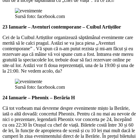
bun de a începe săptămâna cu „chef de viață”. Tu ce zici?
Sursă foto: facebook.com
23 Ianuarie – Aventuri contemporane – Cuibul Artiștilor
Cei de la Cuibul Artiștilor organizează săptămânal evenimente care
merită să le calci pragul. Astăzi se va juca piesa „Aventuri
contemporane” . Vă spun că n-am putut rezista și mi-am făcut și eu
rezervare așa că mâine vă voi spune cum a fost. Intrarea este mereu
gratuită la spectacolele lor, trebuie doar să faci rezervare online pe
site-ul lor. Astăzi vor fi doua reprezentații, una de la 19:00 și una de
la 21:00. Ne vedem acolo, da?
Sursă foto: facebook.com
24 Ianuarie – Pheonix – Berăria H
Că tot vorbeam mai devreme despre evenimente mișto la Berărie,
iată o altă dovadă: concertul Pheonix. Pentru că nu mai au nevoie de
nici o prezentare, legendarii Pheonix vor concerta pe 24, începând
cu ora 22:30 în Orașul cu chef de viață. Biletele costă între 30 și 60
de lei, în funcție de apropierea de scenă și cu 10 lei mai mult dacă le
cumperi în ziua evenimentului direct de la Berărie. În prețul biletului