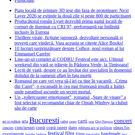
Publicitate
Piața locală de printare 3D iese din faza de prototipare: Next
Layer 2026 se extinde la două zile și peste 800 de participanți
Producătorul român Lyset dezvoltă prima gamă locală de
corpuri de iluminat cu CRI 97, performanță rar întâlnită
inclusiv în Europa
Thrillere virale, ficțiune japoneză, dezvoltare personală și
povești care vindecă. Vara aceasta se citește Alice Books!
10 lucruri surprinzătoare despre Colhoz, noul roman al lui
Emmanuel Carrère
Line-up-ul complet al CODRU Festival este aici. Ultimul
weekend din vară se trăiește în Pădurea Verde, la Timișoara!
Lecții de viață, despre ce au învățat doi specialiști în domeniul
doliului de la oamenii aflați în fața morții
Romanul pe care vei vrea să-l iei cu tine în vacanță: „Crima
din Capri”, o escapadă în cea mai frumoasă insulă a Italiei,
unde paradisul ascunde un secret mortal.
Un „rollercoaster emoționant”, romanul „Stare de visare” a
fost selectat și recomandat chiar de Oprah Winfrey la clubul
său de carte
Bucuresti
concert
carti
arta
act si politon
cafea
canto
ceai
Cluj-Napoca
concursuri
copii
copii super
dans
concurs
editura act si politon
editura Trei
festival
film
evenimente
handmade
filme
familie
fashion
fotografie
jazz