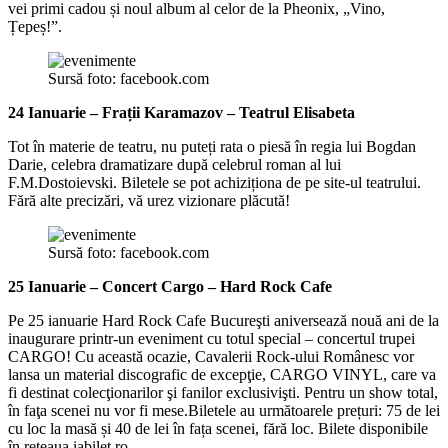
vei primi cadou și noul album al celor de la Pheonix, „Vino,
Țepeș!”.
Sursă foto: facebook.com
24 Ianuarie – Frații Karamazov – Teatrul Elisabeta
Tot în materie de teatru, nu puteți rata o piesă în regia lui Bogdan
Darie, celebra dramatizare după celebrul roman al lui
F.M.Dostoievski. Biletele se pot achiziționa de pe site-ul teatrului.
Fără alte precizări, vă urez vizionare plăcută!
Sursă foto: facebook.com
25 Ianuarie – Concert Cargo – Hard Rock Cafe
Pe 25 ianuarie Hard Rock Cafe Bucureşti aniversează nouă ani de la
inaugurare printr-un eveniment cu totul special – concertul trupei
CARGO! Cu această ocazie, Cavalerii Rock-ului Românesc vor
lansa un material discografic de excepţie, CARGO VINYL, care va
fi destinat colecţionarilor şi fanilor exclusivişti. Pentru un show total,
în faţa scenei nu vor fi mese.Biletele au următoarele prețuri: 75 de lei
cu loc la masă și 40 de lei în fața scenei, fără loc. Bilete disponibile
în rețeaua iabilet.ro.