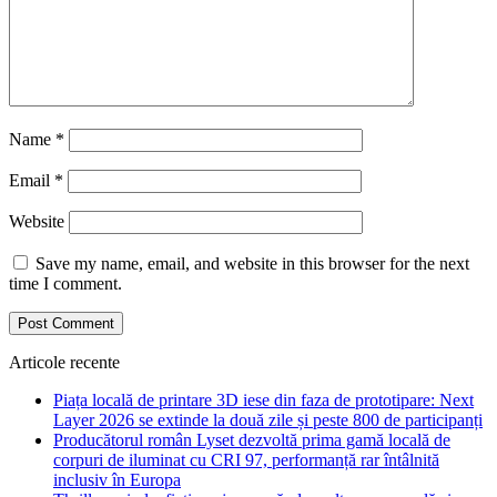
Name
*
Email
*
Website
Save my name, email, and website in this browser for the next
time I comment.
Articole recente
Piața locală de printare 3D iese din faza de prototipare: Next
Layer 2026 se extinde la două zile și peste 800 de participanți
Producătorul român Lyset dezvoltă prima gamă locală de
corpuri de iluminat cu CRI 97, performanță rar întâlnită
inclusiv în Europa