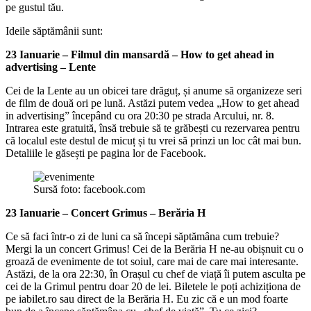
pe gustul tău.
Ideile săptămânii sunt:
23 Ianuarie – Filmul din mansardă – How to get ahead in
advertising – Lente
Cei de la Lente au un obicei tare drăguț, și anume să organizeze seri
de film de două ori pe lună. Astăzi putem vedea „How to get ahead
in advertising” începând cu ora 20:30 pe strada Arcului, nr. 8.
Intrarea este gratuită, însă trebuie să te grăbești cu rezervarea pentru
că localul este destul de micuț și tu vrei să prinzi un loc cât mai bun.
Detaliile le găsești pe pagina lor de Facebook.
Sursă foto: facebook.com
23 Ianuarie – Concert Grimus – Berăria H
Ce să faci într-o zi de luni ca să începi săptămâna cum trebuie?
Mergi la un concert Grimus! Cei de la Berăria H ne-au obișnuit cu o
groază de evenimente de tot soiul, care mai de care mai interesante.
Astăzi, de la ora 22:30, în Orașul cu chef de viață îi putem asculta pe
cei de la Grimul pentru doar 20 de lei. Biletele le poți achiziționa de
pe iabilet.ro sau direct de la Berăria H. Eu zic că e un mod foarte