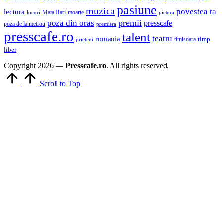
pasiune
muzica
povestea ta
lectura
Mata Hari
moarte
locuri
pictura
premii
poza din oras
presscafe
poza de la metrou
premiera
presscafe.ro
talent
teatru
romania
timisoara
timp
prieteni
liber
Copyright 2026 —
Presscafe.ro
. All rights reserved.
Scroll to Top