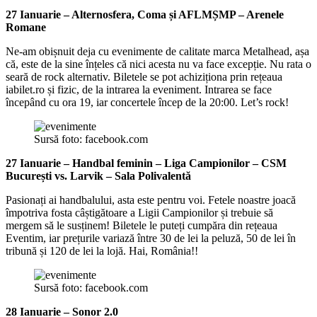
27 Ianuarie – Alternosfera, Coma și AFLMȘMP – Arenele
Romane
Ne-am obișnuit deja cu evenimente de calitate marca Metalhead, așa
că, este de la sine înțeles că nici acesta nu va face excepție. Nu rata o
seară de rock alternativ. Biletele se pot achiziționa prin rețeaua
iabilet.ro și fizic, de la intrarea la eveniment. Intrarea se face
începând cu ora 19, iar concertele încep de la 20:00. Let’s rock!
Sursă foto: facebook.com
27 Ianuarie – Handbal feminin – Liga Campionilor – CSM
București vs. Larvik – Sala Polivalentă
Pasionați ai handbalului, asta este pentru voi. Fetele noastre joacă
împotriva fosta câștigătoare a Ligii Campionilor și trebuie să
mergem să le susținem! Biletele le puteți cumpăra din rețeaua
Eventim, iar prețurile variază între 30 de lei la peluză, 50 de lei în
tribună și 120 de lei la lojă. Hai, România!!
Sursă foto: facebook.com
28 Ianuarie – Sonor 2.0