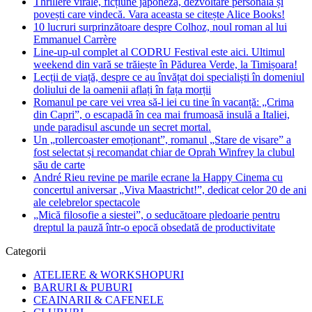
Thrillere virale, ficțiune japoneză, dezvoltare personală și
povești care vindecă. Vara aceasta se citește Alice Books!
10 lucruri surprinzătoare despre Colhoz, noul roman al lui
Emmanuel Carrère
Line-up-ul complet al CODRU Festival este aici. Ultimul
weekend din vară se trăiește în Pădurea Verde, la Timișoara!
Lecții de viață, despre ce au învățat doi specialiști în domeniul
doliului de la oamenii aflați în fața morții
Romanul pe care vei vrea să-l iei cu tine în vacanță: „Crima
din Capri”, o escapadă în cea mai frumoasă insulă a Italiei,
unde paradisul ascunde un secret mortal.
Un „rollercoaster emoționant”, romanul „Stare de visare” a
fost selectat și recomandat chiar de Oprah Winfrey la clubul
său de carte
André Rieu revine pe marile ecrane la Happy Cinema cu
concertul aniversar „Viva Maastricht!”, dedicat celor 20 de ani
ale celebrelor spectacole
„Mică filosofie a siestei”, o seducătoare pledoarie pentru
dreptul la pauză într-o epocă obsedată de productivitate
Categorii
ATELIERE & WORKSHOPURI
BARURI & PUBURI
CEAINARII & CAFENELE