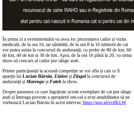
În prima zi a evenimentului va avea loc prezentarea cailor și vizita
medicală, de la ora 16, iar sâmbătă, de la ora 8 la 16 iubitorii de cai
vor putea asista la concursul de anduranță, cu probe de 80 de km, 60
de km, 40 de km și 30 de km. Apoi, de la ora 16 până la 20, va urma
show-ul concurs al cailor pur sânge arab.
Printre participanții la această competiție se vor afla și caii ce îi
aparțin lui
Lucian Băroiu
,
Etalon
și
Zingal
la concursul de
anduranță și
Marengo
și
Fateh
la show.
Despre pasiunea cu care îngrijește aceste exemplare de cai pur sânge
arab și întreaga poveste a apropierii om-cal a avut amabilitatea să ne
vorbească Lucian Băroiu în acest interviu:
https://goo.gl/ev8KLW