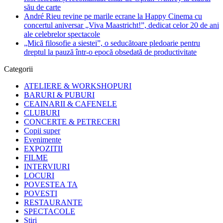
său de carte
André Rieu revine pe marile ecrane la Happy Cinema cu
concertul aniversar „Viva Maastricht!”, dedicat celor 20 de ani
ale celebrelor spectacole
„Mică filosofie a siestei”, o seducătoare pledoarie pentru
dreptul la pauză într-o epocă obsedată de productivitate
Categorii
ATELIERE & WORKSHOPURI
BARURI & PUBURI
CEAINARII & CAFENELE
CLUBURI
CONCERTE & PETRECERI
Copii super
Evenimente
EXPOZITII
FILME
INTERVIURI
LOCURI
POVESTEA TA
POVESTI
RESTAURANTE
SPECTACOLE
Stiri