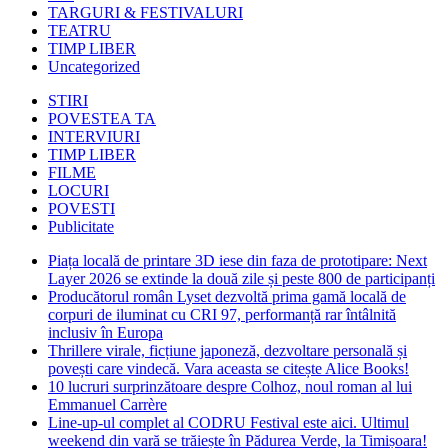
TARGURI & FESTIVALURI
TEATRU
TIMP LIBER
Uncategorized
STIRI
POVESTEA TA
INTERVIURI
TIMP LIBER
FILME
LOCURI
POVESTI
Publicitate
Piața locală de printare 3D iese din faza de prototipare: Next
Layer 2026 se extinde la două zile și peste 800 de participanți
Producătorul român Lyset dezvoltă prima gamă locală de
corpuri de iluminat cu CRI 97, performanță rar întâlnită
inclusiv în Europa
Thrillere virale, ficțiune japoneză, dezvoltare personală și
povești care vindecă. Vara aceasta se citește Alice Books!
10 lucruri surprinzătoare despre Colhoz, noul roman al lui
Emmanuel Carrère
Line-up-ul complet al CODRU Festival este aici. Ultimul
weekend din vară se trăiește în Pădurea Verde, la Timișoara!