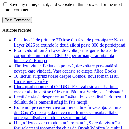
Save my name, email, and website in this browser for the next
time I comment.
Articole recente
Piața locală de printare 3D iese din faza de prototipare: Next
Layer 2026 se extinde la două zile și peste 800 de participanți
Producătorul român Lyset dezvoltă prima gamă locală de
corpuri de iluminat cu CRI 97, performanță rar întâlnită
inclusiv în Europa
Thrillere virale, ficțiune japoneză, dezvoltare personală și
povești care vindecă. Vara aceasta se citește Alice Books!
10 lucruri surprinzătoare despre Colhoz, noul roman al lui
Emmanuel Carrère
Line-up-ul complet al CODRU Festival este aici. Ultimul
weekend din vară se trăiește în Pădurea Verde, la Timișoara!
Lecții de viață, despre ce au învățat doi specialiști în domeniul
doliului de la oamenii aflați în fața morții
Romanul pe care vei vrea să-l iei cu tine în vacanță: „Crima
din Capri”, o escapadă în cea mai frumoasă insulă a Italiei,
unde paradisul ascunde un secret mortal.
Un „rollercoaster emoționant”, romanul „Stare de visare” a
fost selectat și recomandat chiar de Oprah Winfrey la clubul