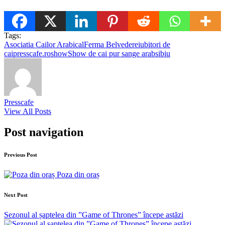
Tags:
Asociatia Cailor Arabi
cal
Ferma Belvedere
iubitori de
cai
presscafe.ro
show
Show de cai pur sange arab
sibiu
Presscafe
View All Posts
Post navigation
Previous Post
Poza din oraș
Next Post
Sezonul al șaptelea din ”Game of Thrones” începe astăzi