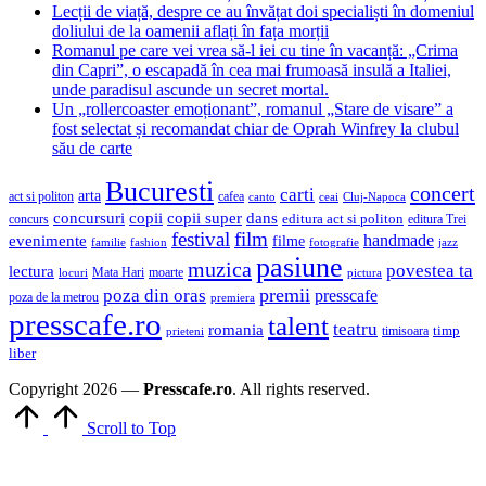
Lecții de viață, despre ce au învățat doi specialiști în domeniul
doliului de la oamenii aflați în fața morții
Romanul pe care vei vrea să-l iei cu tine în vacanță: „Crima
din Capri”, o escapadă în cea mai frumoasă insulă a Italiei,
unde paradisul ascunde un secret mortal.
Un „rollercoaster emoționant”, romanul „Stare de visare” a
fost selectat și recomandat chiar de Oprah Winfrey la clubul
său de carte
Bucuresti
concert
carti
arta
act si politon
cafea
canto
ceai
Cluj-Napoca
concursuri
copii
copii super
dans
concurs
editura act si politon
editura Trei
festival
film
evenimente
handmade
filme
familie
fashion
fotografie
jazz
pasiune
muzica
povestea ta
lectura
Mata Hari
moarte
locuri
pictura
premii
poza din oras
presscafe
poza de la metrou
premiera
presscafe.ro
talent
teatru
romania
timisoara
timp
prieteni
liber
Copyright 2026 —
Presscafe.ro
. All rights reserved.
Scroll to Top