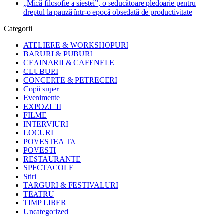
„Mică filosofie a siestei”, o seducătoare pledoarie pentru
dreptul la pauză într-o epocă obsedată de productivitate
Categorii
ATELIERE & WORKSHOPURI
BARURI & PUBURI
CEAINARII & CAFENELE
CLUBURI
CONCERTE & PETRECERI
Copii super
Evenimente
EXPOZITII
FILME
INTERVIURI
LOCURI
POVESTEA TA
POVESTI
RESTAURANTE
SPECTACOLE
Stiri
TARGURI & FESTIVALURI
TEATRU
TIMP LIBER
Uncategorized