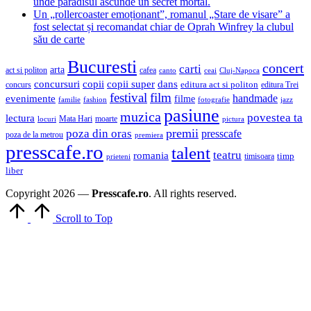
unde paradisul ascunde un secret mortal.
Un „rollercoaster emoționant”, romanul „Stare de visare” a
fost selectat și recomandat chiar de Oprah Winfrey la clubul
său de carte
Bucuresti
concert
carti
arta
act si politon
cafea
canto
ceai
Cluj-Napoca
concursuri
copii
copii super
dans
concurs
editura act si politon
editura Trei
festival
film
evenimente
handmade
filme
familie
fashion
fotografie
jazz
pasiune
muzica
povestea ta
lectura
Mata Hari
moarte
locuri
pictura
premii
poza din oras
presscafe
poza de la metrou
premiera
presscafe.ro
talent
teatru
romania
timisoara
timp
prieteni
liber
Copyright 2026 —
Presscafe.ro
. All rights reserved.
Scroll to Top