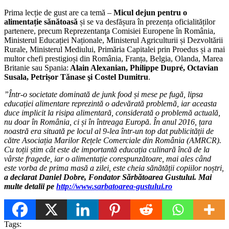
Prima lecție de gust are ca temă –
Micul dejun pentru o
alimentație sănătoasă
și se va desfășura în prezența oficialităților
partenere, precum Reprezentanţa Comisiei Europene în România,
Ministerul Educației Naționale, Ministerul Agriculturii și Dezvoltării
Rurale, Ministerul Mediului, Primăria Capitalei prin Proedus și a mai
multor chefi prestigioși din România, Franța, Belgia, Olanda, Marea
Britanie sau Spania:
Alain Alexanian, Philippe Dupré, Octavian
Susala, Petrișor Tănase şi Costel Dumitru
.
”Într-o societate dominată de junk food și mese pe fugă, lipsa
educației alimentare reprezintă o adevărată problemă, iar aceasta
duce implicit la risipa alimentară, considerată o problemă actuală,
nu doar în România, ci și în întreaga Europă. În anul 2016, țara
noastră era situată pe locul al 9-lea într-un top dat publicității de
către Asociația Marilor Rețele Comerciale din România (AMRCR).
Cu toții știm cât este de importantă educația culinară încă de la
vârste fragede, iar o alimentație corespunzătoare, mai ales când
este vorba de prima masă a zilei, este cheia sănătății copiilor noștri,
a declarat Daniel Dobre, Fondator Sărbătoarea Gustului. Mai
multe detalii pe
http://www.sarbatoarea-gustului.ro
Tags: