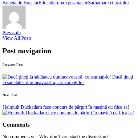
Boneta de Bucatar
Educatie
romexpo
sanatate
Sarbatoarea Gustului
Presscafe
View All Posts
Post navigation
Previous Post
Dacă țineți
la sănătatea dumneavoastră, consumați-le!
Next Post
Helmuth Duckadam face concurs de pârțuri în mașină cu fiica sa!
Comments
No comments yet. Why don’t you start the discussion?