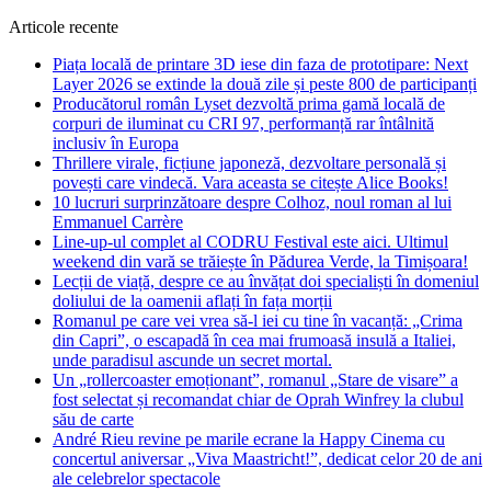
Articole recente
Piața locală de printare 3D iese din faza de prototipare: Next
Layer 2026 se extinde la două zile și peste 800 de participanți
Producătorul român Lyset dezvoltă prima gamă locală de
corpuri de iluminat cu CRI 97, performanță rar întâlnită
inclusiv în Europa
Thrillere virale, ficțiune japoneză, dezvoltare personală și
povești care vindecă. Vara aceasta se citește Alice Books!
10 lucruri surprinzătoare despre Colhoz, noul roman al lui
Emmanuel Carrère
Line-up-ul complet al CODRU Festival este aici. Ultimul
weekend din vară se trăiește în Pădurea Verde, la Timișoara!
Lecții de viață, despre ce au învățat doi specialiști în domeniul
doliului de la oamenii aflați în fața morții
Romanul pe care vei vrea să-l iei cu tine în vacanță: „Crima
din Capri”, o escapadă în cea mai frumoasă insulă a Italiei,
unde paradisul ascunde un secret mortal.
Un „rollercoaster emoționant”, romanul „Stare de visare” a
fost selectat și recomandat chiar de Oprah Winfrey la clubul
său de carte
André Rieu revine pe marile ecrane la Happy Cinema cu
concertul aniversar „Viva Maastricht!”, dedicat celor 20 de ani
ale celebrelor spectacole