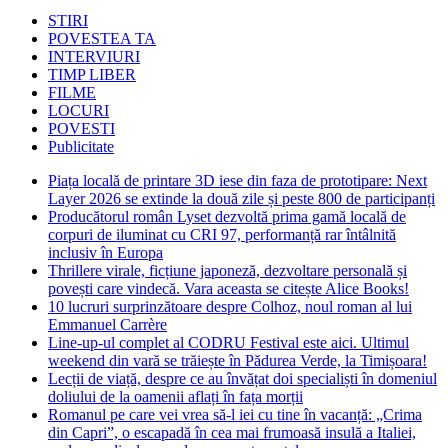
STIRI
POVESTEA TA
INTERVIURI
TIMP LIBER
FILME
LOCURI
POVESTI
Publicitate
Piața locală de printare 3D iese din faza de prototipare: Next
Layer 2026 se extinde la două zile și peste 800 de participanți
Producătorul român Lyset dezvoltă prima gamă locală de
corpuri de iluminat cu CRI 97, performanță rar întâlnită
inclusiv în Europa
Thrillere virale, ficțiune japoneză, dezvoltare personală și
povești care vindecă. Vara aceasta se citește Alice Books!
10 lucruri surprinzătoare despre Colhoz, noul roman al lui
Emmanuel Carrère
Line-up-ul complet al CODRU Festival este aici. Ultimul
weekend din vară se trăiește în Pădurea Verde, la Timișoara!
Lecții de viață, despre ce au învățat doi specialiști în domeniul
doliului de la oamenii aflați în fața morții
Romanul pe care vei vrea să-l iei cu tine în vacanță: „Crima
din Capri”, o escapadă în cea mai frumoasă insulă a Italiei,