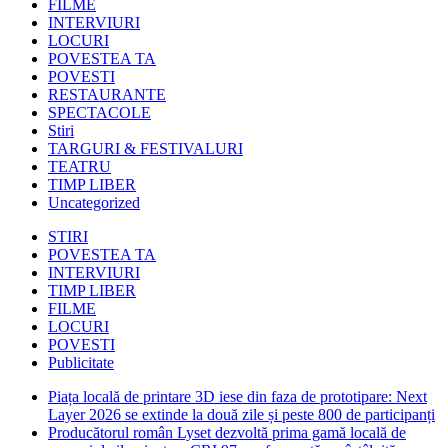
FILME
INTERVIURI
LOCURI
POVESTEA TA
POVESTI
RESTAURANTE
SPECTACOLE
Stiri
TARGURI & FESTIVALURI
TEATRU
TIMP LIBER
Uncategorized
STIRI
POVESTEA TA
INTERVIURI
TIMP LIBER
FILME
LOCURI
POVESTI
Publicitate
Piața locală de printare 3D iese din faza de prototipare: Next
Layer 2026 se extinde la două zile și peste 800 de participanți
Producătorul român Lyset dezvoltă prima gamă locală de