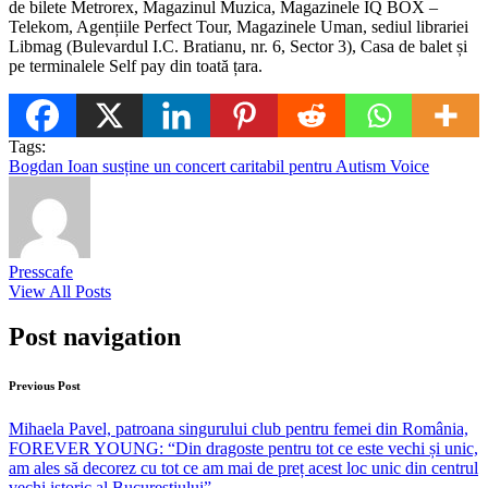
de bilete Metrorex, Magazinul Muzica, Magazinele IQ BOX –
Telekom, Agențiile Perfect Tour, Magazinele Uman, sediul librariei
Libmag (Bulevardul I.C. Bratianu, nr. 6, Sector 3), Casa de balet și
pe terminalele Self pay din toată țara.
Tags:
Bogdan Ioan susține un concert caritabil pentru Autism Voice
Presscafe
View All Posts
Post navigation
Previous Post
Mihaela Pavel, patroana singurului club pentru femei din România,
FOREVER YOUNG: “Din dragoste pentru tot ce este vechi și unic,
am ales să decorez cu tot ce am mai de preț acest loc unic din centrul
vechi istoric al Bucureștiului”