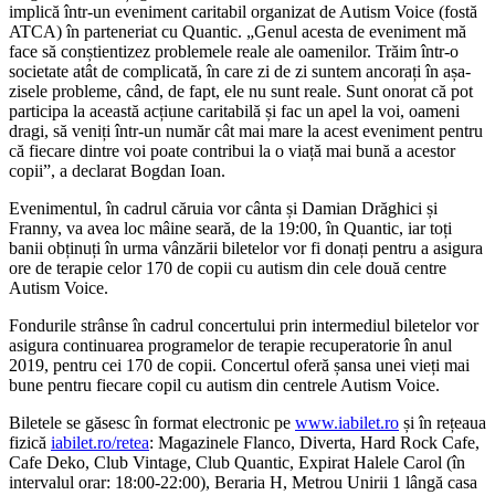
implică într-un eveniment caritabil organizat de Autism Voice (fostă
ATCA) în parteneriat cu Quantic. „Genul acesta de eveniment mă
face să conștientizez problemele reale ale oamenilor. Trăim într-o
societate atât de complicată, în care zi de zi suntem ancorați în așa-
zisele probleme, când, de fapt, ele nu sunt reale. Sunt onorat că pot
participa la această acțiune caritabilă și fac un apel la voi, oameni
dragi, să veniți într-un număr cât mai mare la acest eveniment pentru
că fiecare dintre voi poate contribui la o viață mai bună a acestor
copii”, a declarat Bogdan Ioan.
Evenimentul, în cadrul căruia vor cânta și Damian Drăghici și
Franny, va avea loc mâine seară, de la 19:00, în Quantic, iar toți
banii obținuți în urma vânzării biletelor vor fi donați pentru a asigura
ore de terapie celor 170 de copii cu autism din cele două centre
Autism Voice.
Fondurile strânse în cadrul concertului prin intermediul biletelor vor
asigura continuarea programelor de terapie recuperatorie în anul
2019, pentru cei 170 de copii. Concertul oferă șansa unei vieți mai
bune pentru fiecare copil cu autism din centrele Autism Voice.
Biletele se găsesc în format electronic pe
www.iabilet.ro
și în rețeaua
fizică
iabilet.ro/retea
: Magazinele Flanco, Diverta, Hard Rock Cafe,
Cafe Deko, Club Vintage, Club Quantic, Expirat Halele Carol (în
intervalul orar: 18:00-22:00), Beraria H, Metrou Unirii 1 lângă casa