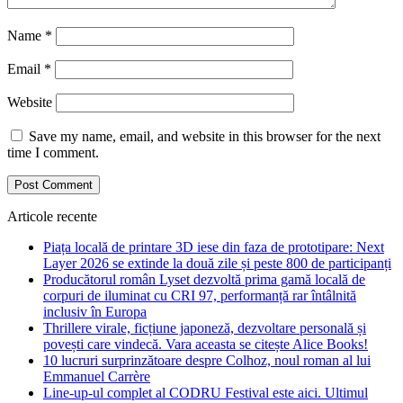
Name
*
Email
*
Website
Save my name, email, and website in this browser for the next
time I comment.
Articole recente
Piața locală de printare 3D iese din faza de prototipare: Next
Layer 2026 se extinde la două zile și peste 800 de participanți
Producătorul român Lyset dezvoltă prima gamă locală de
corpuri de iluminat cu CRI 97, performanță rar întâlnită
inclusiv în Europa
Thrillere virale, ficțiune japoneză, dezvoltare personală și
povești care vindecă. Vara aceasta se citește Alice Books!
10 lucruri surprinzătoare despre Colhoz, noul roman al lui
Emmanuel Carrère
Line-up-ul complet al CODRU Festival este aici. Ultimul