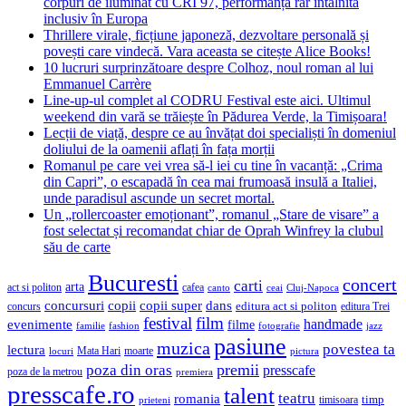
corpuri de iluminat cu CRI 97, performanță rar întâlnită
inclusiv în Europa
Thrillere virale, ficțiune japoneză, dezvoltare personală și
povești care vindecă. Vara aceasta se citește Alice Books!
10 lucruri surprinzătoare despre Colhoz, noul roman al lui
Emmanuel Carrère
Line-up-ul complet al CODRU Festival este aici. Ultimul
weekend din vară se trăiește în Pădurea Verde, la Timișoara!
Lecții de viață, despre ce au învățat doi specialiști în domeniul
doliului de la oamenii aflați în fața morții
Romanul pe care vei vrea să-l iei cu tine în vacanță: „Crima
din Capri”, o escapadă în cea mai frumoasă insulă a Italiei,
unde paradisul ascunde un secret mortal.
Un „rollercoaster emoționant”, romanul „Stare de visare” a
fost selectat și recomandat chiar de Oprah Winfrey la clubul
său de carte
Bucuresti
concert
carti
arta
act si politon
cafea
canto
ceai
Cluj-Napoca
concursuri
copii
copii super
dans
concurs
editura act si politon
editura Trei
festival
film
evenimente
handmade
filme
familie
fashion
fotografie
jazz
pasiune
muzica
povestea ta
lectura
Mata Hari
moarte
locuri
pictura
premii
poza din oras
presscafe
poza de la metrou
premiera
presscafe.ro
talent
teatru
romania
timisoara
timp
prieteni