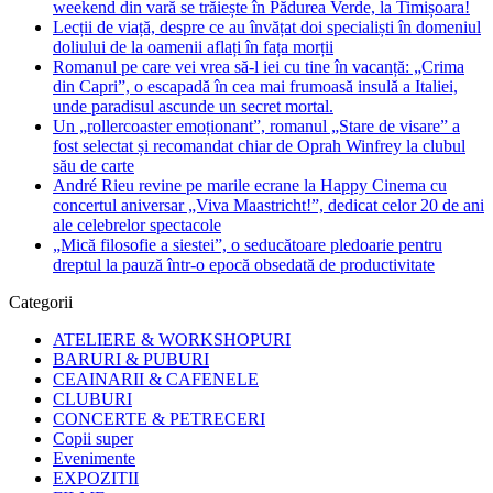
weekend din vară se trăiește în Pădurea Verde, la Timișoara!
Lecții de viață, despre ce au învățat doi specialiști în domeniul
doliului de la oamenii aflați în fața morții
Romanul pe care vei vrea să-l iei cu tine în vacanță: „Crima
din Capri”, o escapadă în cea mai frumoasă insulă a Italiei,
unde paradisul ascunde un secret mortal.
Un „rollercoaster emoționant”, romanul „Stare de visare” a
fost selectat și recomandat chiar de Oprah Winfrey la clubul
său de carte
André Rieu revine pe marile ecrane la Happy Cinema cu
concertul aniversar „Viva Maastricht!”, dedicat celor 20 de ani
ale celebrelor spectacole
„Mică filosofie a siestei”, o seducătoare pledoarie pentru
dreptul la pauză într-o epocă obsedată de productivitate
Categorii
ATELIERE & WORKSHOPURI
BARURI & PUBURI
CEAINARII & CAFENELE
CLUBURI
CONCERTE & PETRECERI
Copii super
Evenimente
EXPOZITII