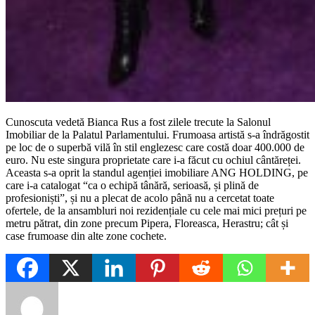
Cunoscuta vedetă Bianca Rus a fost zilele trecute la Salonul
Imobiliar de la Palatul Parlamentului. Frumoasa artistă s-a îndrăgostit
pe loc de o superbă vilă în stil englezesc care costă doar 400.000 de
euro. Nu este singura proprietate care i-a făcut cu ochiul cântăreței.
Aceasta s-a oprit la standul agenției imobiliare ANG HOLDING, pe
care i-a catalogat “ca o echipă tânără, serioasă, și plină de
profesioniști”, și nu a plecat de acolo până nu a cercetat toate
ofertele, de la ansambluri noi rezidențiale cu cele mai mici prețuri pe
metru pătrat, din zone precum Pipera, Floreasca, Herastru; cât și
case frumoase din alte zone cochete.