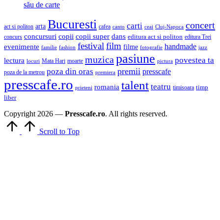
său de carte
Bucuresti
concert
carti
arta
act si politon
cafea
canto
ceai
Cluj-Napoca
concursuri
copii
copii super
dans
concurs
editura act si politon
editura Trei
festival
film
evenimente
handmade
filme
familie
fashion
fotografie
jazz
pasiune
muzica
povestea ta
lectura
Mata Hari
moarte
locuri
pictura
premii
poza din oras
presscafe
poza de la metrou
premiera
presscafe.ro
talent
teatru
romania
timisoara
timp
prieteni
liber
Copyright 2026 —
Presscafe.ro
. All rights reserved.
Scroll to Top