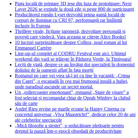
Piața locală de printare 3D iese din faza de prototipare: Next
Layer 2026 se extinde la două zile și peste 800 de participanți
Producătorul român Lyset dezvoltă prima gamă locală de
corpuri de iluminat cu CRI 97, performanță rar întâlnită
inclusiv în Europa
Thrillere virale, ficțiune japoneză, dezvoltare personală și
povești care vindecă. Vara aceasta se citește Alice Books!
10 lucruri surprinzătoare despre Colhoz, noul roman al lui
Emmanuel Carrère
Line-up-ul complet al CODRU Festival este aici. Ultimul
weekend din vară se trăiește în Pădurea Verde, la Timișoara!
Lecții de viață, despre ce au învățat doi specialiști în domeniul
doliului de la oamenii aflați în fața morții
Romanul pe care vei vrea să-l iei cu tine în vacanță: „Crima
din Capri”, o escapadă în cea mai frumoasă insulă a Italiei,
unde paradisul ascunde un secret mortal.
Un „rollercoaster emoționant”, romanul „Stare de visare” a
fost selectat și recomandat chiar de Oprah Winfrey la clubul
său de carte
André Rieu revine pe marile ecrane la Happy Cinema cu
concertul aniversar „Viva Maastricht!”, dedicat celor 20 de ani
ale celebrelor spectacole
„Mică filosofie a siestei”, o seducătoare pledoarie pentru
dreptul la pauză într-o epocă obsedată de productivitate