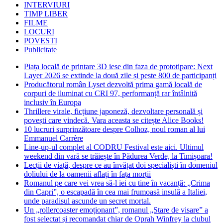
INTERVIURI
TIMP LIBER
FILME
LOCURI
POVESTI
Publicitate
Piața locală de printare 3D iese din faza de prototipare: Next
Layer 2026 se extinde la două zile și peste 800 de participanți
Producătorul român Lyset dezvoltă prima gamă locală de
corpuri de iluminat cu CRI 97, performanță rar întâlnită
inclusiv în Europa
Thrillere virale, ficțiune japoneză, dezvoltare personală și
povești care vindecă. Vara aceasta se citește Alice Books!
10 lucruri surprinzătoare despre Colhoz, noul roman al lui
Emmanuel Carrère
Line-up-ul complet al CODRU Festival este aici. Ultimul
weekend din vară se trăiește în Pădurea Verde, la Timișoara!
Lecții de viață, despre ce au învățat doi specialiști în domeniul
doliului de la oamenii aflați în fața morții
Romanul pe care vei vrea să-l iei cu tine în vacanță: „Crima
din Capri”, o escapadă în cea mai frumoasă insulă a Italiei,
unde paradisul ascunde un secret mortal.
Un „rollercoaster emoționant”, romanul „Stare de visare” a
fost selectat și recomandat chiar de Oprah Winfrey la clubul