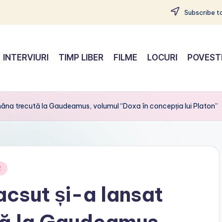
Subscribe to
INTERVIURI
TIMP LIBER
FILME
LOCURI
POVEST
âna trecută la Gaudeamus, volumul “Doxa în concepția lui Platon”
R
acsut și-a lansat