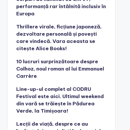
performanță rar întâlnită inclusiv în
Europa
Thrillere virale, ficțiune japoneză,
dezvoltare personală și povești
care vindecă. Vara aceasta se
citește Alice Books!
10 lucruri surprinzătoare despre
Colhoz, noul roman al lui Emmanuel
Carrère
Line-up-ul complet al CODRU
Festival este aici. Ultimul weekend
din vară se trăiește în Pădurea
Verde, la Timișoara!
Lecții de viață, despre ce au