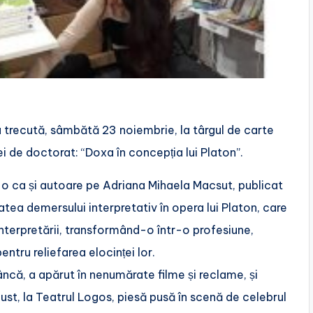
trecută, sâmbătă 23 noiembrie, la târgul de carte
 de doctorat: “Doxa în concepția lui Platon”.
-o ca și autoare pe Adriana Mihaela Macsut, publicat
tea demersului interpretativ în opera lui Platon, care
 interpretării, transformând-o într-o profesiune,
entru reliefarea elocinței lor.
âncă, a apărut în nenumărate filme și reclame, și
aust, la Teatrul Logos, piesă pusă în scenă de celebrul