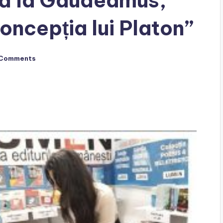
ă la Gaudeamus,
oncepția lui Platon”
 Comments