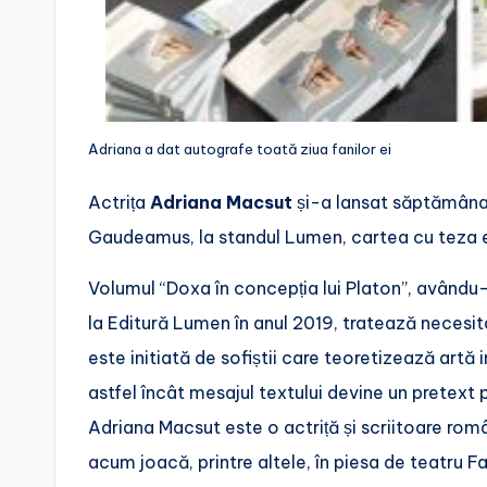
Adriana a dat autografe toată ziua fanilor ei
Actrița
Adriana Macsut
și-a lansat săptămâna 
Gaudeamus, la standul Lumen, cartea cu teza ei
Volumul “Doxa în concepția lui Platon”, avându
la Editură Lumen în anul 2019, tratează necesita
este initiată de sofiștii care teoretizează artă
astfel încât mesajul textului devine un pretext p
Adriana Macsut este o actriță și scriitoare rom
acum joacă, printre altele, în piesa de teatru F