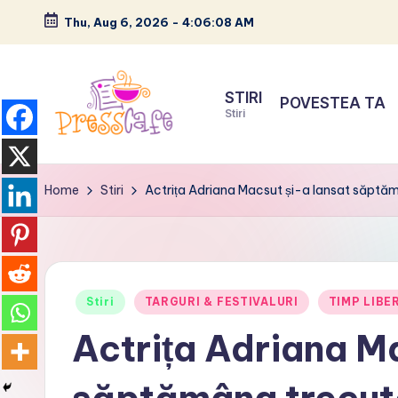
Thu, Aug 6, 2026
-
4:06:09 AM
Skip
to
STIRI
POVESTEA TA
content
Stiri
P
Cafeneau
r
experientelor
Home
Stiri
Actrița Adriana Macsut și-a lansat săptăm
urbane
e
s
s
Posted
Stiri
TARGURI & FESTIVALURI
TIMP LIBE
in
Actrița Adriana M
c
a