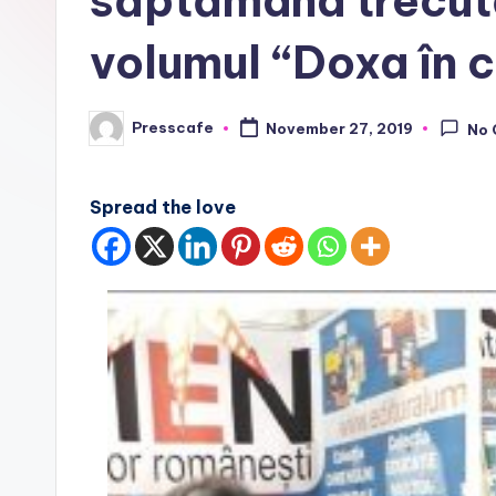
săptămâna trecut
f
volumul “Doxa în c
e
.
Presscafe
November 27, 2019
No
Posted
by
r
o
Spread the love