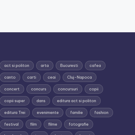
act si politon
arta
Bucuresti
cafea
canto
carti
ceai
Cluj-Napoca
concert
concurs
concursuri
copii
copii super
dans
editura act si politon
editura Trei
evenimente
familie
fashion
festival
film
filme
fotografie