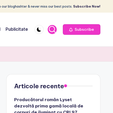
 our bloghashter & never miss our best posts.
Subscribe Now!
I
Publicitate
Subscribe
Articole recente
Producătorul român Lyset
dezvoltă prima gamă locală de
corpuri de iluminat cu CRI 97,