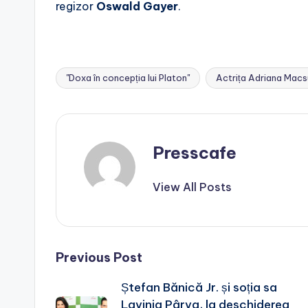
regizor
Oswald Gayer
.
"Doxa în concepția lui Platon"
Actrița Adriana Macs
Tags:
Presscafe
View All Posts
Post
Previous Post
Ștefan Bănică Jr. și soția sa
navigation
Lavinia Pârva, la deschiderea