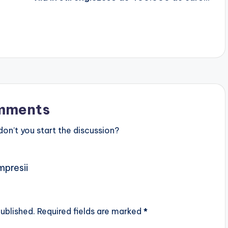
mments
n’t you start the discussion?
mpresii
ublished.
Required fields are marked
*