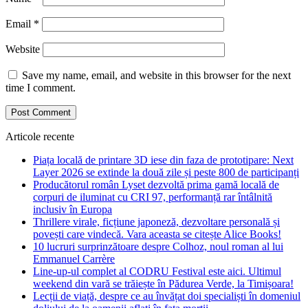
Email
*
Website
Save my name, email, and website in this browser for the next
time I comment.
Articole recente
Piața locală de printare 3D iese din faza de prototipare: Next
Layer 2026 se extinde la două zile și peste 800 de participanți
Producătorul român Lyset dezvoltă prima gamă locală de
corpuri de iluminat cu CRI 97, performanță rar întâlnită
inclusiv în Europa
Thrillere virale, ficțiune japoneză, dezvoltare personală și
povești care vindecă. Vara aceasta se citește Alice Books!
10 lucruri surprinzătoare despre Colhoz, noul roman al lui
Emmanuel Carrère
Line-up-ul complet al CODRU Festival este aici. Ultimul
weekend din vară se trăiește în Pădurea Verde, la Timișoara!
Lecții de viață, despre ce au învățat doi specialiști în domeniul