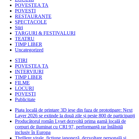
POVESTEA TA
POVESTI
RESTAURANTE
SPECTACOLE
Stiri
TARGURI & FESTIVALURI
TEATRU
TIMP LIBER
Uncategorized
STIRI
POVESTEA TA
INTERVIURI
TIMP LIBER
FILME
LOCURI
POVESTI
Publicitate
Piața locală de printare 3D iese din faza de prototipare: Next
Layer 2026 se extinde la două zile și peste 800 de participanți
Producătorul român Lyset dezvoltă prima gamă locală de
corpuri de iluminat cu CRI 97, performanță rar întâlnită
inclusiv în Europa
Thrillere virale, ficțiune japoneză, dezvoltare personală și