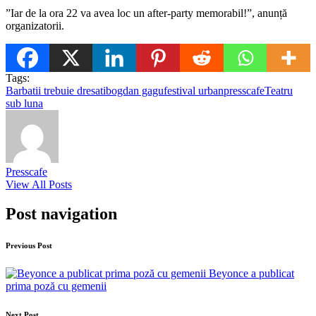
”Iar de la ora 22 va avea loc un after-party memorabil!”, anunță
organizatorii.
Tags:
Barbatii trebuie dresati
bogdan gagu
festival urban
presscafe
Teatru
sub luna
Presscafe
View All Posts
Post navigation
Previous Post
Beyonce a publicat
prima poză cu gemenii
Next Post