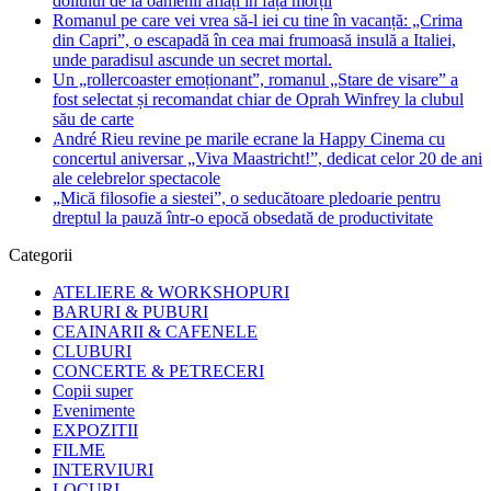
doliului de la oamenii aflați în fața morții
Romanul pe care vei vrea să-l iei cu tine în vacanță: „Crima
din Capri”, o escapadă în cea mai frumoasă insulă a Italiei,
unde paradisul ascunde un secret mortal.
Un „rollercoaster emoționant”, romanul „Stare de visare” a
fost selectat și recomandat chiar de Oprah Winfrey la clubul
său de carte
André Rieu revine pe marile ecrane la Happy Cinema cu
concertul aniversar „Viva Maastricht!”, dedicat celor 20 de ani
ale celebrelor spectacole
„Mică filosofie a siestei”, o seducătoare pledoarie pentru
dreptul la pauză într-o epocă obsedată de productivitate
Categorii
ATELIERE & WORKSHOPURI
BARURI & PUBURI
CEAINARII & CAFENELE
CLUBURI
CONCERTE & PETRECERI
Copii super
Evenimente
EXPOZITII
FILME
INTERVIURI
LOCURI