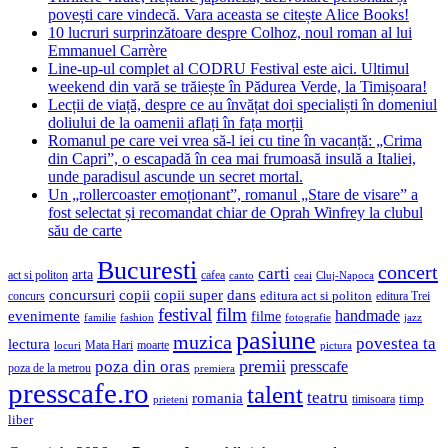
povești care vindecă. Vara aceasta se citește Alice Books!
10 lucruri surprinzătoare despre Colhoz, noul roman al lui
Emmanuel Carrère
Line-up-ul complet al CODRU Festival este aici. Ultimul
weekend din vară se trăiește în Pădurea Verde, la Timișoara!
Lecții de viață, despre ce au învățat doi specialiști în domeniul
doliului de la oamenii aflați în fața morții
Romanul pe care vei vrea să-l iei cu tine în vacanță: „Crima
din Capri”, o escapadă în cea mai frumoasă insulă a Italiei,
unde paradisul ascunde un secret mortal.
Un „rollercoaster emoționant”, romanul „Stare de visare” a
fost selectat și recomandat chiar de Oprah Winfrey la clubul
său de carte
Bucuresti
concert
carti
arta
act si politon
cafea
canto
ceai
Cluj-Napoca
concursuri
copii
copii super
dans
concurs
editura act si politon
editura Trei
festival
film
evenimente
handmade
filme
familie
fashion
fotografie
jazz
pasiune
muzica
povestea ta
lectura
Mata Hari
moarte
locuri
pictura
premii
poza din oras
presscafe
poza de la metrou
premiera
presscafe.ro
talent
teatru
romania
timisoara
timp
prieteni
liber