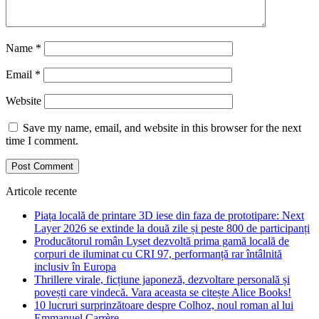
Name
*
Email
*
Website
Save my name, email, and website in this browser for the next
time I comment.
Articole recente
Piața locală de printare 3D iese din faza de prototipare: Next
Layer 2026 se extinde la două zile și peste 800 de participanți
Producătorul român Lyset dezvoltă prima gamă locală de
corpuri de iluminat cu CRI 97, performanță rar întâlnită
inclusiv în Europa
Thrillere virale, ficțiune japoneză, dezvoltare personală și
povești care vindecă. Vara aceasta se citește Alice Books!
10 lucruri surprinzătoare despre Colhoz, noul roman al lui
Emmanuel Carrère