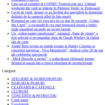
Line-up-ul complet al CODRU Festival este aici. Ultimul
weekend din vară se trăiește în Pădurea Verde, la Timișoara!
Lecții de viață, despre ce au învățat doi specialiști în domeniul
doliului de la oamenii aflați în fața morții
Romanul pe care vei vrea să-l iei cu tine în vacanță: „Crima
din Capri”, o escapadă în cea mai frumoasă insulă a Italiei,
unde paradisul ascunde un secret mortal.
Un „rollercoaster emoționant”, romanul „Stare de visare” a
fost selectat și recomandat chiar de Oprah Winfrey la clubul
său de carte
André Rieu revine pe marile ecrane la Happy Cinema cu
concertul aniversar „Viva Maastricht!”, dedicat celor 20 de ani
ale celebrelor spectacole
„Mică filosofie a siestei”, o seducătoare pledoarie pentru
dreptul la pauză într-o epocă obsedată de productivitate
Categorii
ATELIERE & WORKSHOPURI
BARURI & PUBURI
CEAINARII & CAFENELE
CLUBURI
CONCERTE & PETRECERI
Copii super
Evenimente