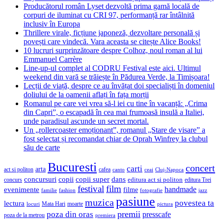
Producătorul român Lyset dezvoltă prima gamă locală de
corpuri de iluminat cu CRI 97, performanță rar întâlnită
inclusiv în Europa
Thrillere virale, ficțiune japoneză, dezvoltare personală și
povești care vindecă. Vara aceasta se citește Alice Books!
10 lucruri surprinzătoare despre Colhoz, noul roman al lui
Emmanuel Carrère
Line-up-ul complet al CODRU Festival este aici. Ultimul
weekend din vară se trăiește în Pădurea Verde, la Timișoara!
Lecții de viață, despre ce au învățat doi specialiști în domeniul
doliului de la oamenii aflați în fața morții
Romanul pe care vei vrea să-l iei cu tine în vacanță: „Crima
din Capri”, o escapadă în cea mai frumoasă insulă a Italiei,
unde paradisul ascunde un secret mortal.
Un „rollercoaster emoționant”, romanul „Stare de visare” a
fost selectat și recomandat chiar de Oprah Winfrey la clubul
său de carte
Bucuresti
concert
carti
arta
act si politon
cafea
canto
ceai
Cluj-Napoca
concursuri
copii
copii super
dans
concurs
editura act si politon
editura Trei
festival
film
evenimente
handmade
filme
familie
fashion
fotografie
jazz
pasiune
muzica
povestea ta
lectura
Mata Hari
moarte
locuri
pictura
premii
poza din oras
presscafe
poza de la metrou
premiera