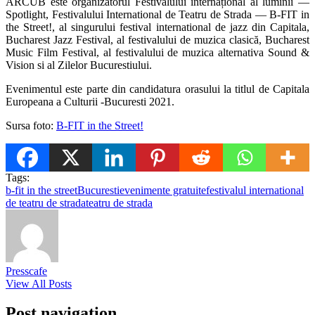
ARCUB este organizatorul Festivalului internațional al luminii —
Spotlight, Festivalului International de Teatru de Strada — B-FIT in
the Street!, al singurului festival international de jazz din Capitala,
Bucharest Jazz Festival, al festivalului de muzica clasică, Bucharest
Music Film Festival, al festivalului de muzica alternativa Sound &
Vision si al Zilelor Bucurestiului.
Evenimentul este parte din candidatura orasului la titlul de Capitala
Europeana a Culturii -Bucuresti 2021.
Sursa foto:
B-FIT in the Street!
Tags:
b-fit in the street
Bucuresti
evenimente gratuite
festivalul international
de teatru de strada
teatru de strada
Presscafe
View All Posts
Post navigation