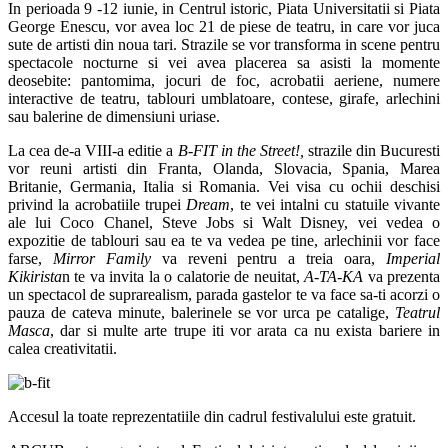
In perioada 9 -12 iunie, in Centrul istoric, Piata Universitatii si Piata
George Enescu, vor avea loc
21 de piese de teatru, in care vor juca
sute de artisti din noua tari. Strazile se vor transforma in scene pentru
spectacole nocturne si vei avea placerea sa asisti la momente
deosebite: pantomima, jocuri de foc, acrobatii aeriene, numere
interactive de teatru, tablouri umblatoare, contese, girafe, arlechini
sau balerine de dimensiuni uriase.
La cea de-a VIII-a editie a
B-FIT in the Street!,
strazile din Bucuresti
vor reuni artisti din Franta, Olanda, Slovacia, Spania, Marea
Britanie, Germania, Italia si Romania. Vei visa cu ochii deschisi
privind la acrobatiile trupei
Dream
, te vei intalni cu statuile vivante
ale lui Coco Chanel, Steve Jobs si Walt Disney, vei vedea o
expozitie de tablouri sau ea te va vedea pe tine, arlechinii vor face
farse,
Mirror Family
va reveni pentru a treia oara,
Imperial
Kikirista
n te va invita la o calatorie de neuitat,
A-TA-KA
va prezenta
un spectacol de suprarealism, parada gastelor te va face sa-ti acorzi o
pauza de cateva minute, balerinele se vor urca pe catalige,
Teatrul
Masca
, dar si multe arte trupe iti vor arata ca nu exista bariere in
calea creativitatii.
Accesul la toate reprezentatiile din cadrul festivalului este gratuit.