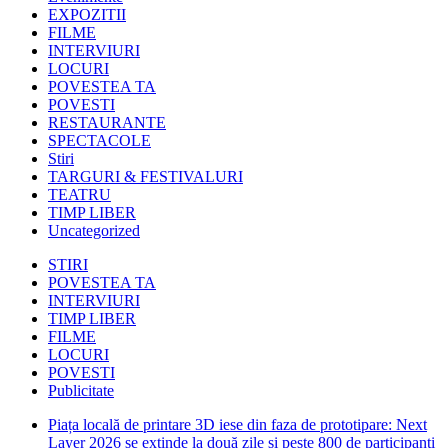
EXPOZITII
FILME
INTERVIURI
LOCURI
POVESTEA TA
POVESTI
RESTAURANTE
SPECTACOLE
Stiri
TARGURI & FESTIVALURI
TEATRU
TIMP LIBER
Uncategorized
STIRI
POVESTEA TA
INTERVIURI
TIMP LIBER
FILME
LOCURI
POVESTI
Publicitate
Piața locală de printare 3D iese din faza de prototipare: Next
Layer 2026 se extinde la două zile și peste 800 de participanți