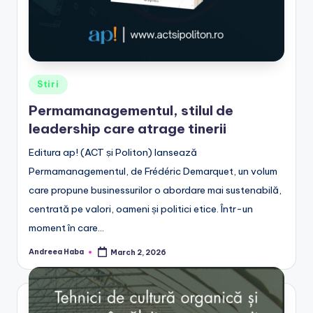
Posted
Stiri
in
Permamanagementul, stilul de
leadership care atrage tinerii
Editura ap! (ACT ṣi Politon) lansează
Permamanagementul, de Frédéric Demarquet, un volum
care propune businessurilor o abordare mai sustenabilă,
centrată pe valori, oameni și politici etice. Într-un
moment în care…
Andreea Haba
March 2, 2026
Posted
by