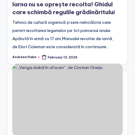
Iarna nu se oprește recolta! Ghidul
care schimbă regulile grădinăritului
Tehnici de cultură organică și sere neîncălzite care
permit recoltarea legumelor pe tot parcursul anului
Apărută în urmă cu 17 ani,Manualul recoltei de iarnă,
de Eliot Coleman este considerată în continuare…
Andreea Haba
February 13, 2026
Posted
by