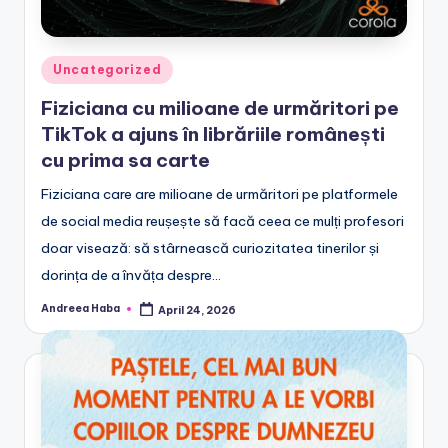
Posted
Uncategorized
in
Fiziciana cu milioane de urmăritori pe
TikTok a ajuns în librăriile românești
cu prima sa carte
Fiziciana care are milioane de urmăritori pe platformele
de social media reușește să facă ceea ce mulți profesori
doar visează: să stârnească curiozitatea tinerilor și
dorința de a învăța despre…
Andreea Haba
April 24, 2026
Posted
by