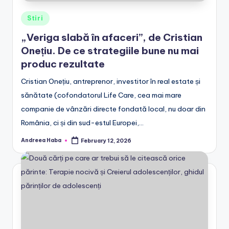
Posted
Stiri
in
„Veriga slabă în afaceri”, de Cristian
Onețiu. De ce strategiile bune nu mai
produc rezultate
Cristian Onețiu, antreprenor, investitor în real estate și
sănătate (cofondatorul Life Care, cea mai mare
companie de vânzări directe fondată local, nu doar din
România, ci și din sud-estul Europei,…
Andreea Haba
February 12, 2026
Posted
by