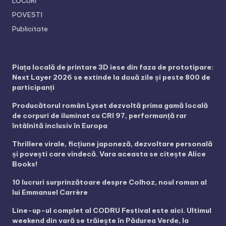
LOCURI
POVESTI
Publicitate
Piața locală de printare 3D iese din faza de prototipare:
Next Layer 2026 se extinde la două zile și peste 800 de
participanți
Producătorul român Lyset dezvoltă prima gamă locală
de corpuri de iluminat cu CRI 97, performanță rar
întâlnită inclusiv în Europa
Thrillere virale, ficțiune japoneză, dezvoltare personală
și povești care vindecă. Vara aceasta se citește Alice
Books!
10 lucruri surprinzătoare despre Colhoz, noul roman al
lui Emmanuel Carrère
Line-up-ul complet al CODRU Festival este aici. Ultimul
weekend din vară se trăiește în Pădurea Verde, la