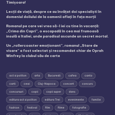
Timișoara!
Lecții de viață, despre ce au învățat doi specialiști în
domeniul doliului de la oamenii aflați în fața morții
Romanul pe care vei vrea să-l iei cu tine în vacanță:
„Crima din Capri”, o escapadă în cea mai frumoasă
insulă a Italiei, unde paradisul ascunde un secret mortal.
Un „rollercoaster emoționant”, romanul „Stare de
visare” a fost selectat și recomandat chiar de Oprah
Winfrey la clubul său de carte
act si politon
arta
Bucuresti
cafea
canto
carti
ceai
Cluj-Napoca
concert
concurs
concursuri
copii
copii super
dans
editura act si politon
editura Trei
evenimente
familie
fashion
festival
film
filme
fotografie