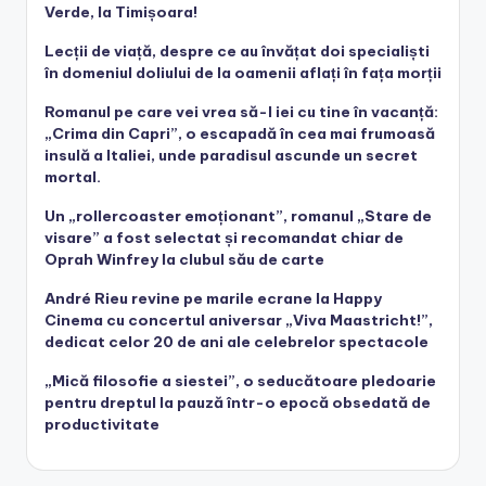
Verde, la Timișoara!
Lecții de viață, despre ce au învățat doi specialiști
în domeniul doliului de la oamenii aflați în fața morții
Romanul pe care vei vrea să-l iei cu tine în vacanță:
„Crima din Capri”, o escapadă în cea mai frumoasă
insulă a Italiei, unde paradisul ascunde un secret
mortal.
Un „rollercoaster emoționant”, romanul „Stare de
visare” a fost selectat și recomandat chiar de
Oprah Winfrey la clubul său de carte
André Rieu revine pe marile ecrane la Happy
Cinema cu concertul aniversar „Viva Maastricht!”,
dedicat celor 20 de ani ale celebrelor spectacole
„Mică filosofie a siestei”, o seducătoare pledoarie
pentru dreptul la pauză într-o epocă obsedată de
productivitate