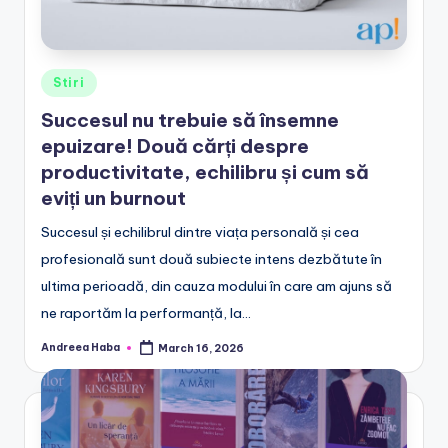
Posted
Stiri
in
Succesul nu trebuie să însemne
epuizare! Două cărți despre
productivitate, echilibru și cum să
eviți un burnout
Succesul și echilibrul dintre viața personală și cea
profesională sunt două subiecte intens dezbătute în
ultima perioadă, din cauza modului în care am ajuns să
ne raportăm la performanță, la…
Andreea Haba
March 16, 2026
Posted
by