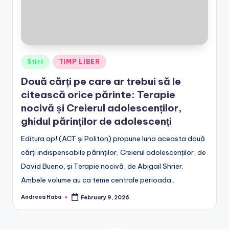
Posted
Stiri
TIMP LIBER
in
Două cărți pe care ar trebui să le
citească orice părinte: Terapie
nocivă și Creierul adolescenților,
ghidul părinților de adolescenți
Editura ap! (ACT și Politon) propune luna aceasta două
cărți indispensabile părinților, Creierul adolescenților, de
David Bueno, și Terapie nocivă, de Abigail Shrier.
Ambele volume au ca teme centrale perioada…
Andreea Haba
February 9, 2026
Posted
by