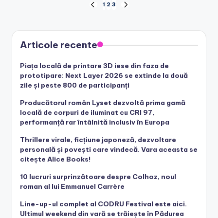
Posts
1
2
3
PREVIOUS
NEXT
PAGE
PAGE
pagination
Articole recente
Piața locală de printare 3D iese din faza de
prototipare: Next Layer 2026 se extinde la două
zile și peste 800 de participanți
Producătorul român Lyset dezvoltă prima gamă
locală de corpuri de iluminat cu CRI 97,
performanță rar întâlnită inclusiv în Europa
Thrillere virale, ficțiune japoneză, dezvoltare
personală și povești care vindecă. Vara aceasta se
citește Alice Books!
10 lucruri surprinzătoare despre Colhoz, noul
roman al lui Emmanuel Carrère
Line-up-ul complet al CODRU Festival este aici.
Ultimul weekend din vară se trăiește în Pădurea