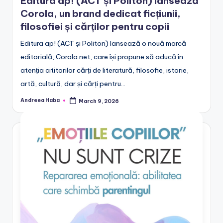
Editura ap! (ACT și Politon) lansează
Corola, un brand dedicat ficțiunii,
filosofiei și cărților pentru copii
Editura ap! (ACT și Politon) lansează o nouă marcă
editorială, Corola.net, care își propune să aducă în
atenția cititorilor cărți de literatură, filosofie, istorie,
artă, cultură, dar și cărți pentru…
Andreea Haba
March 9, 2026
Posted
by