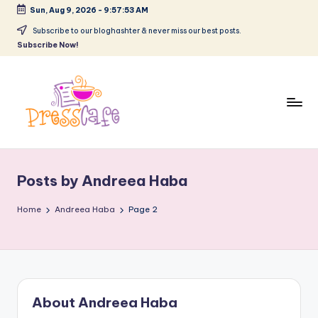
Sun, Aug 9, 2026
-
9:57:54 AM
Skip
Subscribe to our bloghashter & never miss our best posts.
Subscribe Now!
to
content
P
Cafeneau
r
experientelor
Posts by Andreea Haba
urbane
e
s
Home
Andreea Haba
Page 2
s
c
a
About Andreea Haba
f