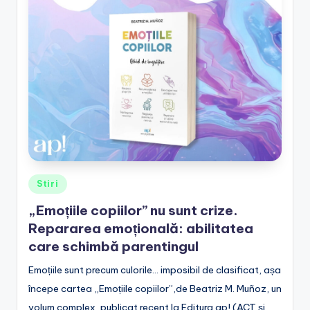
Posted
Stiri
in
„Emoțiile copiilor” nu sunt crize.
Repararea emoțională: abilitatea
care schimbă parentingul
Emoțiile sunt precum culorile... imposibil de clasificat, așa
începe cartea „Emoțiile copiilor”,de Beatriz M. Muñoz, un
volum complex, publicat recent la Editura ap! (ACT și