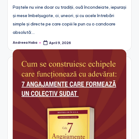
Paștele nu vine doar cu tradiții, ouă încondeiate, iepurași
și mese îmbelșugate, ci, uneori, și cu acele întrebări
simple și directe pe care copiii le pun cu o candoare
absolută:…
Andreea Haba
April 9, 2026
Posted
by