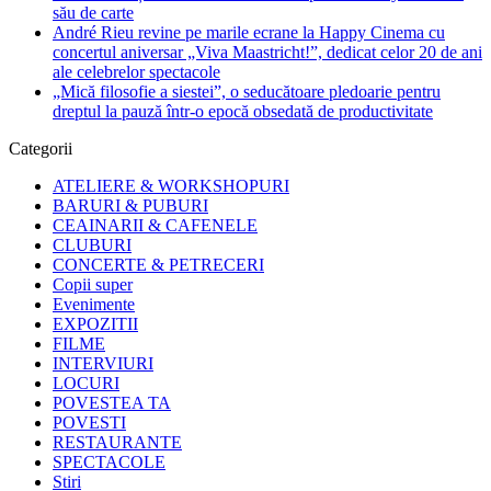
său de carte
André Rieu revine pe marile ecrane la Happy Cinema cu
concertul aniversar „Viva Maastricht!”, dedicat celor 20 de ani
ale celebrelor spectacole
„Mică filosofie a siestei”, o seducătoare pledoarie pentru
dreptul la pauză într-o epocă obsedată de productivitate
Categorii
ATELIERE & WORKSHOPURI
BARURI & PUBURI
CEAINARII & CAFENELE
CLUBURI
CONCERTE & PETRECERI
Copii super
Evenimente
EXPOZITII
FILME
INTERVIURI
LOCURI
POVESTEA TA
POVESTI
RESTAURANTE
SPECTACOLE
Stiri