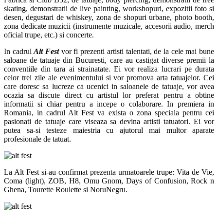
skating, demonstratii de live painting, workshopuri, expozitii foto si
desen, degustari de whiskey, zona de shopuri urbane, photo booth,
zona dedicate muzicii (instrumente muzicale, accesorii audio, merch
oficial trupe, etc.) si concerte.
In cadrul
Alt Fest
vor fi prezenti artisti talentati, de la cele mai bune
saloane de tatuaje din Bucuresti, care au castigat diverse premii la
conventiile din tara ai strainatate. Ei vor realiza lucrari pe durata
celor trei zile ale evenimentului si vor promova arta tatuajelor. Cei
care doresc sa lucreze ca ucenici in saloanele de tatuaje, vor avea
ocazia sa discute direct cu artistul lor preferat pentru a obtine
informatii si chiar pentru a incepe o colaborare. In premiera in
Romania, in cadrul Alt Fest va exista o zona speciala pentru cei
pasionati de tatuaje care viseaza sa devina artisti tatuatori. Ei vor
putea sa-si testeze maiestria cu ajutorul mai multor aparate
profesionale de tatuat.
La Alt Fest si-au confirmat prezenta urmatoarele trupe: Vita de Vie,
Coma (light), ZOB, H8, Omu Gnom, Days of Confusion, Rock n
Ghena, Tourette Roulette si NoruNegru.