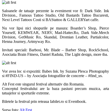
Saloanele de tatuaje prezente la eveniment vor fi: Dark Side. Ink
Division., Famous Tattoo Studio, Old Bastards Tattoo Bucuresti,
Next Level Tattoos Costi si BAStattoo & GALLERYart caffe.
Nu vor lipsi nici shopurile pe masura: Boarder’s Shop, Pierce
Yourself, KEMWEAR, NERV, Mad-Hatter.Ro, Dark Side.Merch
Division, GetMusic Ro, Skandal, Dromian Leather, Partialcolor,
Henna Journey, Artmyway Ro.
Invitati speciali: Barbosi, Mr. Blade – Barber Shop, RockSchool,
Asociatia Brain Fitness, Daniel Raduta, The Light design, more tba.
Vor avea loc si expozitii: Babes Ink. by Suzana Plesca Photography
si #FIND-US – by Asociația fotografilor de concerte – #find_us.
Alt Fest este singurul festival alternativ din Romania.
Conceptul festivalului are la baza pasiuni precum muzica, arta
tatuajelor si sporturile extreme.
Biletele la festival prin reteaua Iabilet.ro si Eventbook.
Sursa foto:
Alt Fest