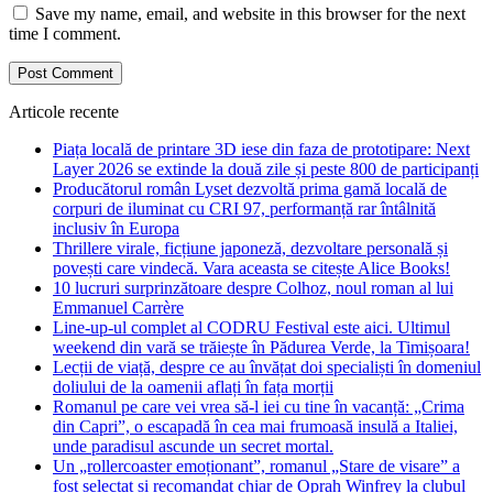
Save my name, email, and website in this browser for the next
time I comment.
Articole recente
Piața locală de printare 3D iese din faza de prototipare: Next
Layer 2026 se extinde la două zile și peste 800 de participanți
Producătorul român Lyset dezvoltă prima gamă locală de
corpuri de iluminat cu CRI 97, performanță rar întâlnită
inclusiv în Europa
Thrillere virale, ficțiune japoneză, dezvoltare personală și
povești care vindecă. Vara aceasta se citește Alice Books!
10 lucruri surprinzătoare despre Colhoz, noul roman al lui
Emmanuel Carrère
Line-up-ul complet al CODRU Festival este aici. Ultimul
weekend din vară se trăiește în Pădurea Verde, la Timișoara!
Lecții de viață, despre ce au învățat doi specialiști în domeniul
doliului de la oamenii aflați în fața morții
Romanul pe care vei vrea să-l iei cu tine în vacanță: „Crima
din Capri”, o escapadă în cea mai frumoasă insulă a Italiei,
unde paradisul ascunde un secret mortal.
Un „rollercoaster emoționant”, romanul „Stare de visare” a
fost selectat și recomandat chiar de Oprah Winfrey la clubul