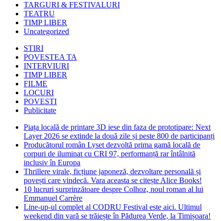
TARGURI & FESTIVALURI
TEATRU
TIMP LIBER
Uncategorized
STIRI
POVESTEA TA
INTERVIURI
TIMP LIBER
FILME
LOCURI
POVESTI
Publicitate
Piața locală de printare 3D iese din faza de prototipare: Next
Layer 2026 se extinde la două zile și peste 800 de participanți
Producătorul român Lyset dezvoltă prima gamă locală de
corpuri de iluminat cu CRI 97, performanță rar întâlnită
inclusiv în Europa
Thrillere virale, ficțiune japoneză, dezvoltare personală și
povești care vindecă. Vara aceasta se citește Alice Books!
10 lucruri surprinzătoare despre Colhoz, noul roman al lui
Emmanuel Carrère
Line-up-ul complet al CODRU Festival este aici. Ultimul
weekend din vară se trăiește în Pădurea Verde, la Timișoara!