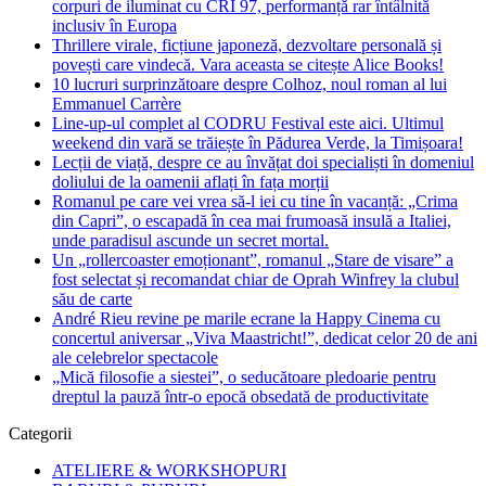
corpuri de iluminat cu CRI 97, performanță rar întâlnită
inclusiv în Europa
Thrillere virale, ficțiune japoneză, dezvoltare personală și
povești care vindecă. Vara aceasta se citește Alice Books!
10 lucruri surprinzătoare despre Colhoz, noul roman al lui
Emmanuel Carrère
Line-up-ul complet al CODRU Festival este aici. Ultimul
weekend din vară se trăiește în Pădurea Verde, la Timișoara!
Lecții de viață, despre ce au învățat doi specialiști în domeniul
doliului de la oamenii aflați în fața morții
Romanul pe care vei vrea să-l iei cu tine în vacanță: „Crima
din Capri”, o escapadă în cea mai frumoasă insulă a Italiei,
unde paradisul ascunde un secret mortal.
Un „rollercoaster emoționant”, romanul „Stare de visare” a
fost selectat și recomandat chiar de Oprah Winfrey la clubul
său de carte
André Rieu revine pe marile ecrane la Happy Cinema cu
concertul aniversar „Viva Maastricht!”, dedicat celor 20 de ani
ale celebrelor spectacole
„Mică filosofie a siestei”, o seducătoare pledoarie pentru
dreptul la pauză într-o epocă obsedată de productivitate
Categorii
ATELIERE & WORKSHOPURI