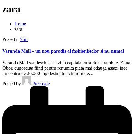
zara
Home
zara
Posted in
Stiri
Veranda Mall – un nou paradis al fashionistelor si nu numai
Veranda Mall s-a deschis astazi in capitala cu surle si trambite. Zona
Obor, cunoscuta fiind pentru renumita piata mai adauga astazi inca
un centru de 30.000 mp destinati inchirierii de…
Posted by
Presscafe