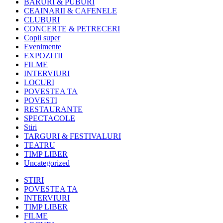
BARURI & PUBURI
CEAINARII & CAFENELE
CLUBURI
CONCERTE & PETRECERI
Copii super
Evenimente
EXPOZITII
FILME
INTERVIURI
LOCURI
POVESTEA TA
POVESTI
RESTAURANTE
SPECTACOLE
Stiri
TARGURI & FESTIVALURI
TEATRU
TIMP LIBER
Uncategorized
STIRI
POVESTEA TA
INTERVIURI
TIMP LIBER
FILME