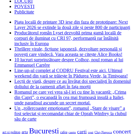
LOCURI
POVESTI
Publicitate
Piața locală de printare 3D iese din faza de prototipare: Next
Layer 2026 se extinde la două zile și peste 800 de participanți
Producătorul român Lyset dezvoltă prima gamă locală de
corpuri de iluminat cu CRI 97, performanță rar întâlnită
inclusiv în Europa
Thrillere virale, ficțiune japoneză, dezvoltare personală și
povești care vindecă. Vara aceasta se citește Alice Books!
10 lucruri surprinzătoare despre Colhoz, noul roman al lui
Emmanuel Carrère
Line-up-ul complet al CODRU Festival este aici. Ultimul
weekend din vară se trăiește în Pădurea Verde, la Timișoara!
Lecții de viață, despre ce au învățat doi specialiști în domeniul
doliului de la oamenii aflați în fața morții
Romanul pe care vei vrea să-l iei cu tine în vacanță: „Crima
din Capri”, o escapadă în cea mai frumoasă insulă a Italiei,
unde paradisul ascunde un secret mortal.
Un „rollercoaster emoționant”, romanul „Stare de visare” a
fost selectat și recomandat chiar de Oprah Winfrey la clubul
său de carte
Bucuresti
concert
carti
arta
act si politon
cafea
canto
ceai
Cluj-Napoca