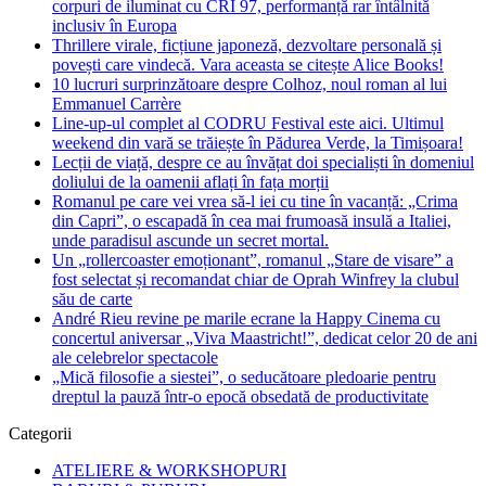
corpuri de iluminat cu CRI 97, performanță rar întâlnită
inclusiv în Europa
Thrillere virale, ficțiune japoneză, dezvoltare personală și
povești care vindecă. Vara aceasta se citește Alice Books!
10 lucruri surprinzătoare despre Colhoz, noul roman al lui
Emmanuel Carrère
Line-up-ul complet al CODRU Festival este aici. Ultimul
weekend din vară se trăiește în Pădurea Verde, la Timișoara!
Lecții de viață, despre ce au învățat doi specialiști în domeniul
doliului de la oamenii aflați în fața morții
Romanul pe care vei vrea să-l iei cu tine în vacanță: „Crima
din Capri”, o escapadă în cea mai frumoasă insulă a Italiei,
unde paradisul ascunde un secret mortal.
Un „rollercoaster emoționant”, romanul „Stare de visare” a
fost selectat și recomandat chiar de Oprah Winfrey la clubul
său de carte
André Rieu revine pe marile ecrane la Happy Cinema cu
concertul aniversar „Viva Maastricht!”, dedicat celor 20 de ani
ale celebrelor spectacole
„Mică filosofie a siestei”, o seducătoare pledoarie pentru
dreptul la pauză într-o epocă obsedată de productivitate
Categorii
ATELIERE & WORKSHOPURI