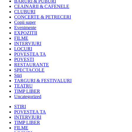
BARURI & PUBURI
CEAINARII & CAFENELE
CLUBURI
CONCERTE & PETRECERI
Copii super
Evenimente
EXPOZITII
FILME
INTERVIURI
LOCURI
POVESTEA TA
POVESTI
RESTAURANTE
SPECTACOLE
Stiri
TARGURI & FESTIVALURI
TEATRU
TIMP LIBER
Uncategorized
STIRI
POVESTEA TA
INTERVIURI
TIMP LIBER
FILME