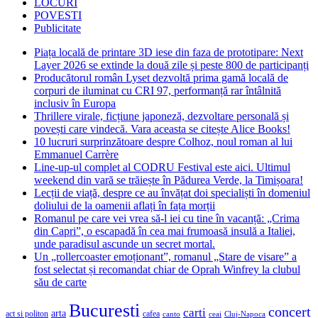
LOCURI
POVESTI
Publicitate
Piața locală de printare 3D iese din faza de prototipare: Next
Layer 2026 se extinde la două zile și peste 800 de participanți
Producătorul român Lyset dezvoltă prima gamă locală de
corpuri de iluminat cu CRI 97, performanță rar întâlnită
inclusiv în Europa
Thrillere virale, ficțiune japoneză, dezvoltare personală și
povești care vindecă. Vara aceasta se citește Alice Books!
10 lucruri surprinzătoare despre Colhoz, noul roman al lui
Emmanuel Carrère
Line-up-ul complet al CODRU Festival este aici. Ultimul
weekend din vară se trăiește în Pădurea Verde, la Timișoara!
Lecții de viață, despre ce au învățat doi specialiști în domeniul
doliului de la oamenii aflați în fața morții
Romanul pe care vei vrea să-l iei cu tine în vacanță: „Crima
din Capri”, o escapadă în cea mai frumoasă insulă a Italiei,
unde paradisul ascunde un secret mortal.
Un „rollercoaster emoționant”, romanul „Stare de visare” a
fost selectat și recomandat chiar de Oprah Winfrey la clubul
său de carte
Bucuresti
concert
carti
arta
act si politon
cafea
canto
ceai
Cluj-Napoca