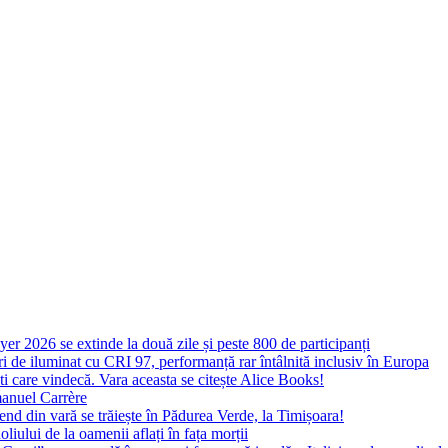
yer 2026 se extinde la două zile și peste 800 de participanți
 de iluminat cu CRI 97, performanță rar întâlnită inclusiv în Europa
ști care vindecă. Vara aceasta se citește Alice Books!
manuel Carrère
d din vară se trăiește în Pădurea Verde, la Timișoara!
oliului de la oamenii aflați în fața morții