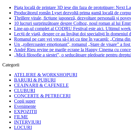
Piața locală de printare 3D iese din faza de prototipare: Next La
Producătorul român Lyset dezvoltă prima gamă locală de corpuri
Thrillere virale, ficțiune japoneză, dezvoltare personală și pove
10 lucruri surprinzătoare despre Colhoz, noul roman al lui Em
Line-up-ul complet al CODRU Festival este aici. Ultimul weeken
Lecții de viață, despre ce au învățat doi specialiști în domeniul d
Romanul pe care vei vrea să-l iei cu tine în vacanță: „Crima din
Un „rollercoaster emoționant”, romanul „Stare de visare” a fost
André Rieu revine pe marile ecrane la Happy Cinema cu concertu
„Mică filosofie a siestei”, o seducătoare pledoarie pentru dreptu
Categorii
ATELIERE & WORKSHOPURI
BARURI & PUBURI
CEAINARII & CAFENELE
CLUBURI
CONCERTE & PETRECERI
Copii super
Evenimente
EXPOZITII
FILME
INTERVIURI
LOCURI