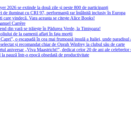
yer 2026 se extinde la două zile și peste 800 de participanți
 de iluminat cu CRI 97, performanță rar întâlnită inclusiv în Europa
ști care vindecă. Vara aceasta se citește Alice Books!
manuel Carrère
d din vară se trăiește în Pădurea Verde, la Timișoara!
oliului de la oamenii aflați în fața morții
 Capri”, o escapadă în cea mai frumoasă insulă a Italiei, unde paradisul
 selectat și recomandat chiar de Oprah Winfrey la clubul său de carte
l aniversar „Viva Maastricht!”, dedicat celor 20 de ani ale celebrelor 
l la pauză într-o epocă obsedată de productivitate