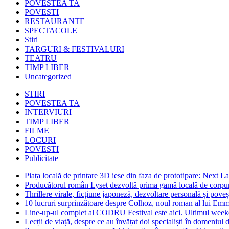
POVESTEA TA
POVESTI
RESTAURANTE
SPECTACOLE
Stiri
TARGURI & FESTIVALURI
TEATRU
TIMP LIBER
Uncategorized
STIRI
POVESTEA TA
INTERVIURI
TIMP LIBER
FILME
LOCURI
POVESTI
Publicitate
Piața locală de printare 3D iese din faza de prototipare: Next La
Producătorul român Lyset dezvoltă prima gamă locală de corpuri
Thrillere virale, ficțiune japoneză, dezvoltare personală și pove
10 lucruri surprinzătoare despre Colhoz, noul roman al lui Em
Line-up-ul complet al CODRU Festival este aici. Ultimul weeken
Lecții de viață, despre ce au învățat doi specialiști în domeniul d