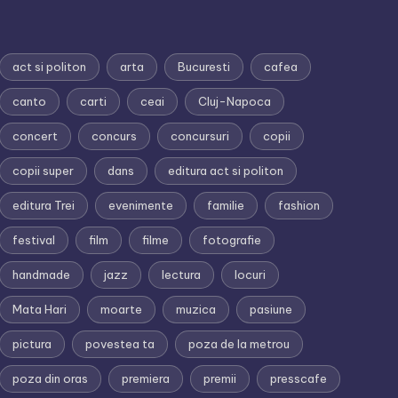
act si politon
arta
Bucuresti
cafea
canto
carti
ceai
Cluj-Napoca
concert
concurs
concursuri
copii
copii super
dans
editura act si politon
editura Trei
evenimente
familie
fashion
festival
film
filme
fotografie
handmade
jazz
lectura
locuri
Mata Hari
moarte
muzica
pasiune
pictura
povestea ta
poza de la metrou
poza din oras
premiera
premii
presscafe