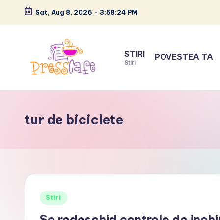
Sat, Aug 8, 2026
-
3:58:25 PM
Skip
to
STIRI
POVESTEA TA
content
Stiri
P
Cafeneau
r
experientelor
tur de biciclete
urbane
e
s
s
c
Posted
Stiri
a
in
Se redeschid centrele de inchir