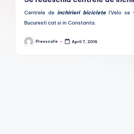
f
Centrele de
inchirieri biciclete
I`Velo se 
e
Bucuresti cat si in Constanta.
.
Presscafe
r
April 7, 2016
Posted
by
o