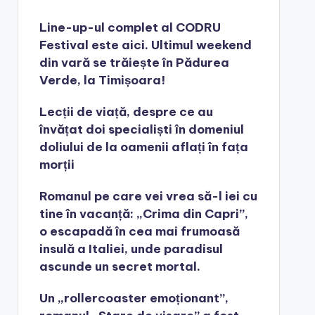
Line-up-ul complet al CODRU
Festival este aici. Ultimul weekend
din vară se trăiește în Pădurea
Verde, la Timișoara!
Lecții de viață, despre ce au
învățat doi specialiști în domeniul
doliului de la oamenii aflați în fața
morții
Romanul pe care vei vrea să-l iei cu
tine în vacanță: „Crima din Capri”,
o escapadă în cea mai frumoasă
insulă a Italiei, unde paradisul
ascunde un secret mortal.
Un „rollercoaster emoționant”,