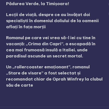
Pădurea Verde, la Timișoara!
Lecții de viață, despre ce au învățat doi
specialiști în domeniul doliului de la oamenii
aflați în fața morții
Romanul pe care vei vrea să-l iei cu tine în
vacanță: „Crima din Capri”, o escapadă în
cea mai frumoasă insulă a Italiei, unde
paradisul ascunde un secret mortal.
Un „rollercoaster emoționant”, romanul
„Stare de visare” a fost selectat și
recomandat chiar de Oprah Winfrey la clubul
său de carte