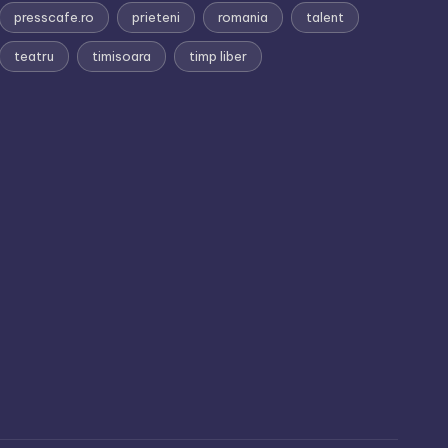
presscafe.ro
prieteni
romania
talent
teatru
timisoara
timp liber