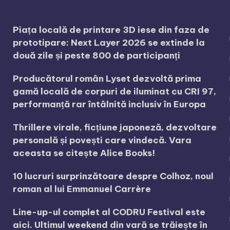
Piața locală de printare 3D iese din faza de
prototipare: Next Layer 2026 se extinde la
două zile și peste 800 de participanți
Producătorul român Lyset dezvoltă prima
gamă locală de corpuri de iluminat cu CRI 97,
performanță rar întâlnită inclusiv în Europa
Thrillere virale, ficțiune japoneză, dezvoltare
personală și povești care vindecă. Vara
aceasta se citește Alice Books!
10 lucruri surprinzătoare despre Colhoz, noul
roman al lui Emmanuel Carrère
Line-up-ul complet al CODRU Festival este
aici. Ultimul weekend din vară se trăiește în