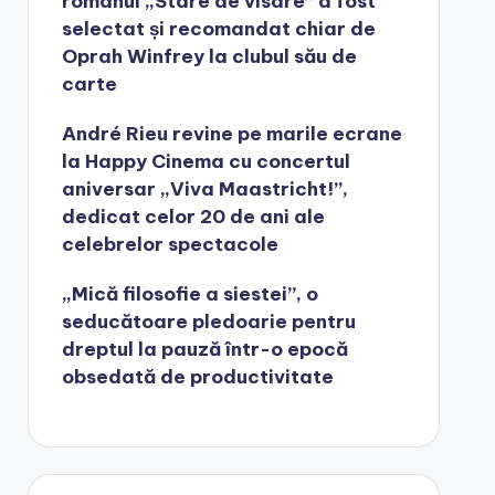
romanul „Stare de visare” a fost
selectat și recomandat chiar de
Oprah Winfrey la clubul său de
carte
André Rieu revine pe marile ecrane
la Happy Cinema cu concertul
aniversar „Viva Maastricht!”,
dedicat celor 20 de ani ale
celebrelor spectacole
„Mică filosofie a siestei”, o
seducătoare pledoarie pentru
dreptul la pauză într-o epocă
obsedată de productivitate