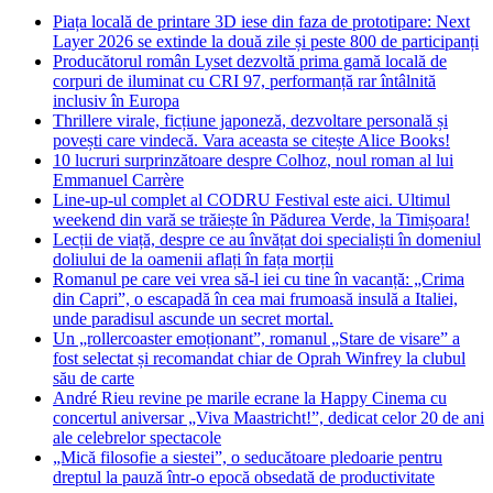
Piața locală de printare 3D iese din faza de prototipare: Next
Layer 2026 se extinde la două zile și peste 800 de participanți
Producătorul român Lyset dezvoltă prima gamă locală de
corpuri de iluminat cu CRI 97, performanță rar întâlnită
inclusiv în Europa
Thrillere virale, ficțiune japoneză, dezvoltare personală și
povești care vindecă. Vara aceasta se citește Alice Books!
10 lucruri surprinzătoare despre Colhoz, noul roman al lui
Emmanuel Carrère
Line-up-ul complet al CODRU Festival este aici. Ultimul
weekend din vară se trăiește în Pădurea Verde, la Timișoara!
Lecții de viață, despre ce au învățat doi specialiști în domeniul
doliului de la oamenii aflați în fața morții
Romanul pe care vei vrea să-l iei cu tine în vacanță: „Crima
din Capri”, o escapadă în cea mai frumoasă insulă a Italiei,
unde paradisul ascunde un secret mortal.
Un „rollercoaster emoționant”, romanul „Stare de visare” a
fost selectat și recomandat chiar de Oprah Winfrey la clubul
său de carte
André Rieu revine pe marile ecrane la Happy Cinema cu
concertul aniversar „Viva Maastricht!”, dedicat celor 20 de ani
ale celebrelor spectacole
„Mică filosofie a siestei”, o seducătoare pledoarie pentru
dreptul la pauză într-o epocă obsedată de productivitate