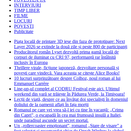
INTERVIURI
TIMP LIBER
FILME
LOCURI
POVESTI
Publicitate
Piața locală de printare 3D iese din faza de prototipare: Next
Layer 2026 se extinde la două zile și peste 800 de participanți
Producătorul român Lyset dezvoltă prima gamă locală de
corpuri de iluminat cu CRI 97, performanță rar întâlnită
inclusiv în Europa
Thrillere virale, ficțiune japoneză, dezvoltare personală și
povești care vindecă. Vara aceasta se citește Alice Books!
10 lucruri surprinzătoare despre Colhoz, noul roman al lui
Emmanuel Carrère
Line-up-ul complet al CODRU Festival este aici. Ultimul
weekend din vară se trăiește în Pădurea Verde, la Timișoara!
Lecții de viață, despre ce au învățat doi specialiști în domeniul
doliului de la oamenii aflați în fața morții
Romanul pe care vei vrea să-l iei cu tine în vacanță: „Crima
din Capri”, o escapadă în cea mai frumoasă insulă a Italiei,
unde paradisul ascunde un secret mortal.
Un „rollercoaster emoționant”, romanul „Stare de visare” a
fost selectat și recomandat chiar de Oprah Winfrey la clubul