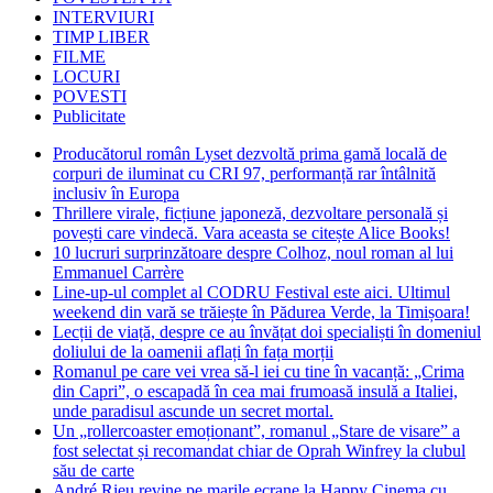
INTERVIURI
TIMP LIBER
FILME
LOCURI
POVESTI
Publicitate
Producătorul român Lyset dezvoltă prima gamă locală de
corpuri de iluminat cu CRI 97, performanță rar întâlnită
inclusiv în Europa
Thrillere virale, ficțiune japoneză, dezvoltare personală și
povești care vindecă. Vara aceasta se citește Alice Books!
10 lucruri surprinzătoare despre Colhoz, noul roman al lui
Emmanuel Carrère
Line-up-ul complet al CODRU Festival este aici. Ultimul
weekend din vară se trăiește în Pădurea Verde, la Timișoara!
Lecții de viață, despre ce au învățat doi specialiști în domeniul
doliului de la oamenii aflați în fața morții
Romanul pe care vei vrea să-l iei cu tine în vacanță: „Crima
din Capri”, o escapadă în cea mai frumoasă insulă a Italiei,
unde paradisul ascunde un secret mortal.
Un „rollercoaster emoționant”, romanul „Stare de visare” a
fost selectat și recomandat chiar de Oprah Winfrey la clubul
său de carte
André Rieu revine pe marile ecrane la Happy Cinema cu