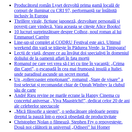
Producătorul român Lyset dezvoltă prima gamă locală de
corpuri de iluminat cu CRI 97, performanță rar întâlnită
inclusiv în Europa
Thrillere virale, ficțiune japoneză, dezvoltare personală și
povești care vindecă. Vara aceasta se citește Alice Books!
10 lucruri surprinzătoare despre Colhoz, noul roman al lui
Emmanuel Carrère
Line-up-ul complet al CODRU Festival este aici. Ultimul
weekend din vară se trăiește în Pădurea Verde, la Timișoara!
Lecții de viață, despre ce au învățat doi specialiști în domeniul
doliului de la oamenii aflați în fața morții
Romanul pe care vei vrea să-l iei cu tine în vacanță: „Crima
din Capri”, o escapadă în cea mai frumoasă insulă a Italiei,
unde paradisul ascunde un secret mortal.
Un „rollercoaster emoționant”, romanul „Stare de visare” a
fost selectat și recomandat chiar de Oprah Winfrey la clubul
său de carte
André Rieu revine pe marile ecrane la Happy Cinema cu
concertul aniversar „Viva Maastricht!”, dedicat celor 20 de ani
ale celebrelor spectacole
„Mică filosofie a siestei”, o seducătoare pledoarie pentru
dreptul la pauză într-o epocă obsedată de productivitate
Christopher Nolan o filmează, Stephen Fry o repovestește.
Două noi călătorii in universul „Odiseei” lui Homer