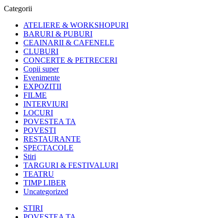
Categorii
ATELIERE & WORKSHOPURI
BARURI & PUBURI
CEAINARII & CAFENELE
CLUBURI
CONCERTE & PETRECERI
Copii super
Evenimente
EXPOZITII
FILME
INTERVIURI
LOCURI
POVESTEA TA
POVESTI
RESTAURANTE
SPECTACOLE
Stiri
TARGURI & FESTIVALURI
TEATRU
TIMP LIBER
Uncategorized
STIRI
POVESTEA TA