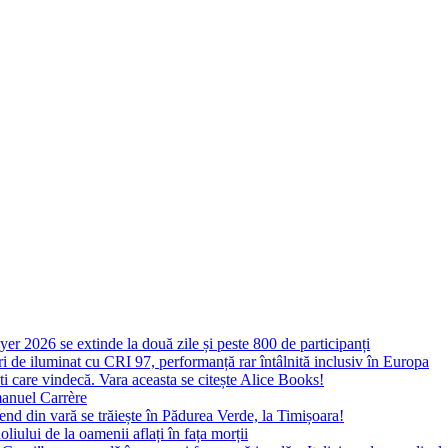
yer 2026 se extinde la două zile și peste 800 de participanți
 de iluminat cu CRI 97, performanță rar întâlnită inclusiv în Europa
ști care vindecă. Vara aceasta se citește Alice Books!
manuel Carrère
d din vară se trăiește în Pădurea Verde, la Timișoara!
oliului de la oamenii aflați în fața morții