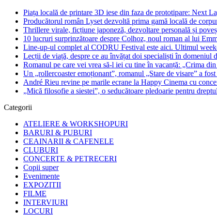
Piața locală de printare 3D iese din faza de prototipare: Next La
Producătorul român Lyset dezvoltă prima gamă locală de corpuri
Thrillere virale, ficțiune japoneză, dezvoltare personală și pove
10 lucruri surprinzătoare despre Colhoz, noul roman al lui Em
Line-up-ul complet al CODRU Festival este aici. Ultimul weeken
Lecții de viață, despre ce au învățat doi specialiști în domeniul d
Romanul pe care vei vrea să-l iei cu tine în vacanță: „Crima din
Un „rollercoaster emoționant”, romanul „Stare de visare” a fost
André Rieu revine pe marile ecrane la Happy Cinema cu concertu
„Mică filosofie a siestei”, o seducătoare pledoarie pentru dreptu
Categorii
ATELIERE & WORKSHOPURI
BARURI & PUBURI
CEAINARII & CAFENELE
CLUBURI
CONCERTE & PETRECERI
Copii super
Evenimente
EXPOZITII
FILME
INTERVIURI
LOCURI