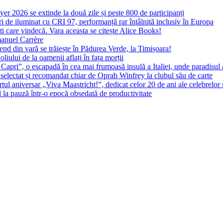
yer 2026 se extinde la două zile și peste 800 de participanți
 de iluminat cu CRI 97, performanță rar întâlnită inclusiv în Europa
ști care vindecă. Vara aceasta se citește Alice Books!
manuel Carrère
d din vară se trăiește în Pădurea Verde, la Timișoara!
oliului de la oamenii aflați în fața morții
 Capri”, o escapadă în cea mai frumoasă insulă a Italiei, unde paradisul
 selectat și recomandat chiar de Oprah Winfrey la clubul său de carte
l aniversar „Viva Maastricht!”, dedicat celor 20 de ani ale celebrelor 
l la pauză într-o epocă obsedată de productivitate